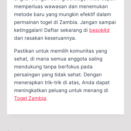
memperluas wawasan dan menemukan
metode baru yang mungkin efektif dalam
permainan togel di Zambia. Jangan sampai
ketinggalan! Daftar sekarang di
besok4d
dan rasakan keseruannya.
Pastikan untuk memilih komunitas yang
sehat, di mana semua anggota saling
mendukung tanpa berfokus pada
persaingan yang tidak sehat. Dengan
menerapkan trik-trik di atas, Anda dapat
meningkatkan peluang untuk menang di
Togel Zambia
.