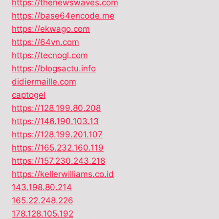
https://thenewswaves.com
https://base64encode.me
https://ekwago.com
https://64vn.com
https://tecnogl.com
https://blogsactu.info
didiermaille.com
captogel
https://128.199.80.208
https://146.190.103.13
https://128.199.201.107
https://165.232.160.119
https://157.230.243.218
https://kellerwilliams.co.id
143.198.80.214
165.22.248.226
178.128.105.192