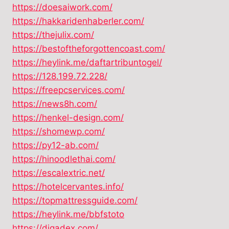
https://doesaiwork.com/
https://hakkaridenhaberler.com/
https://thejulix.com/
https://bestoftheforgottencoast.com/
https://heylink.me/daftartribuntogel/
https://128.199.72.228/
https://freepcservices.com/
https://news8h.com/
https://henkel-design.com/
https://shomewp.com/
https://py12-ab.com/
https://hinoodlethai.com/
https://escalextric.net/
https://hotelcervantes.info/
https://topmattressguide.com/
https://heylink.me/bbfstoto
https://digadex.com/