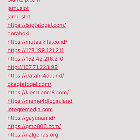
jamuslot
jamu slot
https://laigtatogel.com/
dorahoki
https://mutasikita.co.id/
https://128.199.121.211
https://152.42.216.210
http://167.71.223.99
https://datahk4d.land/
okegtatogel.com/
https://kiemtienm8.com/
https://meme4dlogin.land
integremedia.com
https://gayunan.id/
https://gmb800.com/
https://nalgonas.org