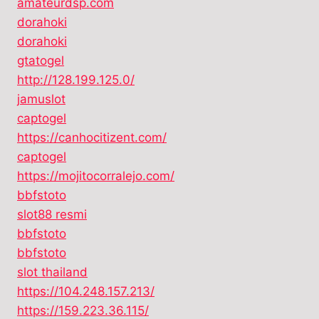
amateurdsp.com
dorahoki
dorahoki
gtatogel
http://128.199.125.0/
jamuslot
captogel
https://canhocitizent.com/
captogel
https://mojitocorralejo.com/
bbfstoto
slot88 resmi
bbfstoto
bbfstoto
slot thailand
https://104.248.157.213/
https://159.223.36.115/