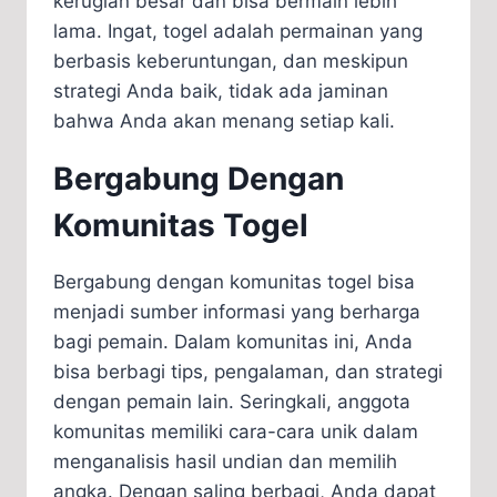
kerugian besar dan bisa bermain lebih
lama. Ingat, togel adalah permainan yang
berbasis keberuntungan, dan meskipun
strategi Anda baik, tidak ada jaminan
bahwa Anda akan menang setiap kali.
Bergabung Dengan
Komunitas Togel
Bergabung dengan komunitas togel bisa
menjadi sumber informasi yang berharga
bagi pemain. Dalam komunitas ini, Anda
bisa berbagi tips, pengalaman, dan strategi
dengan pemain lain. Seringkali, anggota
komunitas memiliki cara-cara unik dalam
menganalisis hasil undian dan memilih
angka. Dengan saling berbagi, Anda dapat