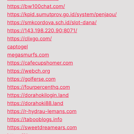
https://bw100chat.com/
https://kpid.sumutprov.go.id/system/penjaou/
https://smkcordova.sch.id/slot-dana/
https://143.198.220.90:8071/
https://clixgo.com/
captogel
megasmurfs.com
https://cafecupshomer.com
https://webch.org
https://golferse.com
https://fourpercenthq.com
https://dorahokilogin.land
https://dorahoki88.land
https://r-hydrau-lemans.com
https://tabooblogs.info
https://sweetdreamears.com