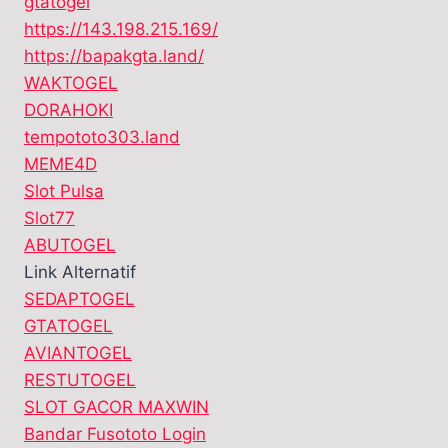
gtatogel
https://143.198.215.169/
https://bapakgta.land/
WAKTOGEL
DORAHOKI
tempototo303.land
MEME4D
Slot Pulsa
Slot77
ABUTOGEL
Link Alternatif
SEDAPTOGEL
GTATOGEL
AVIANTOGEL
RESTUTOGEL
SLOT GACOR MAXWIN
Bandar Fusototo Login