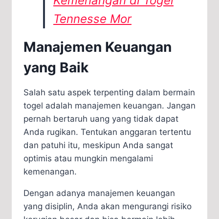
Kemenangan di Togel
Tennesse Mor
Manajemen Keuangan
yang Baik
Salah satu aspek terpenting dalam bermain
togel adalah manajemen keuangan. Jangan
pernah bertaruh uang yang tidak dapat
Anda rugikan. Tentukan anggaran tertentu
dan patuhi itu, meskipun Anda sangat
optimis atau mungkin mengalami
kemenangan.
Dengan adanya manajemen keuangan
yang disiplin, Anda akan mengurangi risiko