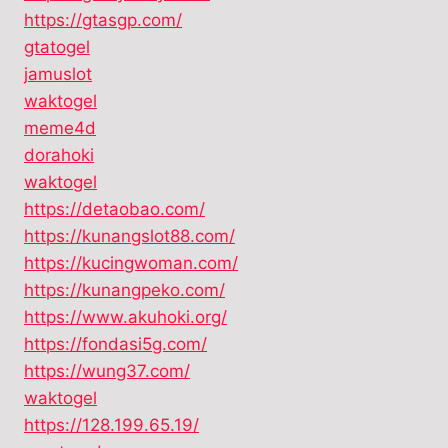
https://gtasgp.com/
gtatogel
jamuslot
waktogel
meme4d
dorahoki
waktogel
https://detaobao.com/
https://kunangslot88.com/
https://kucingwoman.com/
https://kunangpeko.com/
https://www.akuhoki.org/
https://fondasi5g.com/
https://wung37.com/
waktogel
https://128.199.65.19/