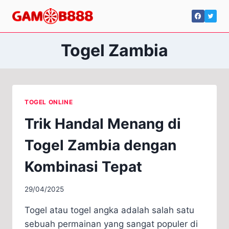
Skip
to
content
Togel Zambia
TOGEL ONLINE
Trik Handal Menang di
Togel Zambia dengan
Kombinasi Tepat
29/04/2025
Togel atau togel angka adalah salah satu
sebuah permainan yang sangat populer di