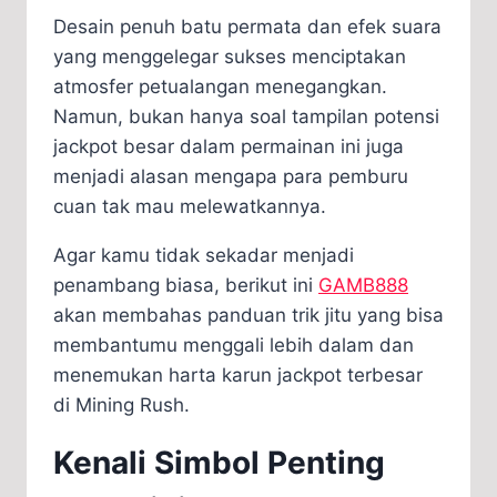
Desain penuh batu permata dan efek suara
yang menggelegar sukses menciptakan
atmosfer petualangan menegangkan.
Namun, bukan hanya soal tampilan potensi
jackpot besar dalam permainan ini juga
menjadi alasan mengapa para pemburu
cuan tak mau melewatkannya.
Agar kamu tidak sekadar menjadi
penambang biasa, berikut ini
GAMB888
akan membahas panduan trik jitu yang bisa
membantumu menggali lebih dalam dan
menemukan harta karun jackpot terbesar
di Mining Rush.
Kenali Simbol Penting