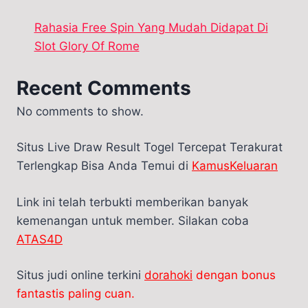
Rahasia Free Spin Yang Mudah Didapat Di
Slot Glory Of Rome
Recent Comments
No comments to show.
Situs Live Draw Result Togel Tercepat Terakurat
Terlengkap Bisa Anda Temui di
KamusKeluaran
Link ini telah terbukti memberikan banyak
kemenangan untuk member. Silakan coba
ATAS4D
Situs judi online terkini
dorahoki
dengan bonus
fantastis paling cuan.