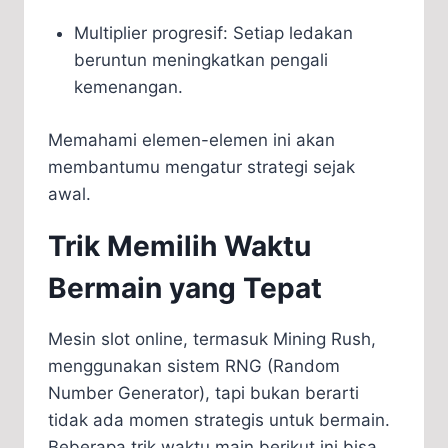
Multiplier progresif: Setiap ledakan
beruntun meningkatkan pengali
kemenangan.
Memahami elemen-elemen ini akan
membantumu mengatur strategi sejak
awal.
Trik Memilih Waktu
Bermain yang Tepat
Mesin slot online, termasuk Mining Rush,
menggunakan sistem RNG (Random
Number Generator), tapi bukan berarti
tidak ada momen strategis untuk bermain.
Beberapa trik waktu main berikut ini bisa