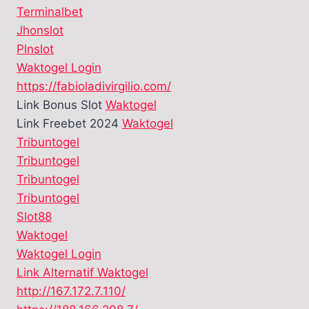
Terminalbet
Jhonslot
Plnslot
Waktogel Login
https://fabioladivirgilio.com/
Link Bonus Slot
Waktogel
Link Freebet 2024
Waktogel
Tribuntogel
Tribuntogel
Tribuntogel
Tribuntogel
Slot88
Waktogel
Waktogel Login
Link Alternatif Waktogel
http://167.172.7.110/