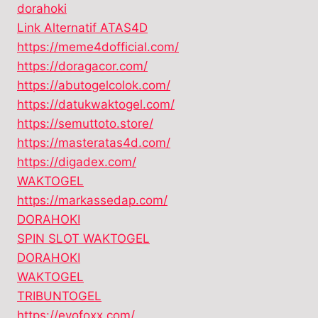
dorahoki
Link Alternatif ATAS4D
https://meme4dofficial.com/
https://doragacor.com/
https://abutogelcolok.com/
https://datukwaktogel.com/
https://semuttoto.store/
https://masteratas4d.com/
https://digadex.com/
WAKTOGEL
https://markassedap.com/
DORAHOKI
SPIN SLOT WAKTOGEL
DORAHOKI
WAKTOGEL
TRIBUNTOGEL
https://evofoxx.com/