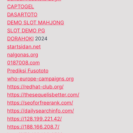
CAPTOGEL
DASARTOTO
DEMO SLOT MAHJONG
SLOT DEMO PG
DORAHOKI
2024
startsidan.net
nalgonas.org
0187008.com
Prediksi Fusototo
who-europe-campaigns.org
https://redhat-club.org/
https://thesequelisbetter.com/
https://seoforfreerank.com/
https://dailysearchinfo.com/
https://128.199.221.42/
https://188.166.208.7/