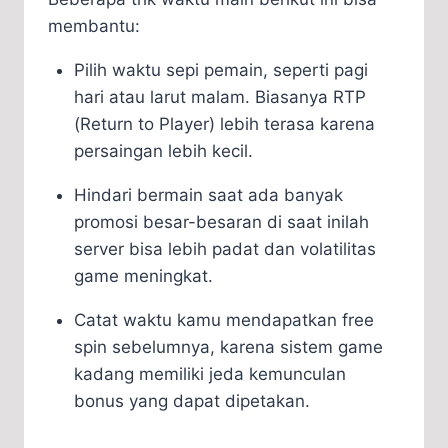
membantu:
Pilih waktu sepi pemain, seperti pagi
hari atau larut malam. Biasanya RTP
(Return to Player) lebih terasa karena
persaingan lebih kecil.
Hindari bermain saat ada banyak
promosi besar-besaran di saat inilah
server bisa lebih padat dan volatilitas
game meningkat.
Catat waktu kamu mendapatkan free
spin sebelumnya, karena sistem game
kadang memiliki jeda kemunculan
bonus yang dapat dipetakan.