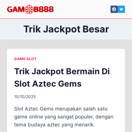
Skip
to
content
Trik Jackpot Besar
GAME SLOT
Trik Jackpot Bermain Di
Slot Aztec Gems
10/10/2025
Slot Aztec Gems merupakan salah satu
game online yang sangat populer, dengan
tema budaya aztec yang menarik.