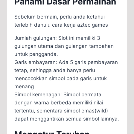
Pahami Dasar Permainan
Sebelum bermain, perlu anda ketahui
terlebih dahulu cara kerja aztec games
Jumlah gulungan: Slot ini memiliki 3
gulungan utama dan gulangan tambahan
untuk pengganda.
Garis embayaran: Ada 5 garis pembayaran
tetap, sehingga anda hanya perlu
mencocokkan simbol pada garis untuk
menang
Simbol kemenagan: Simbol permata
dengan warna berbeda memiliki nilai
tertentu, sementara simbol emas(wild)
dapat menggantikan semua simbol lainnya.