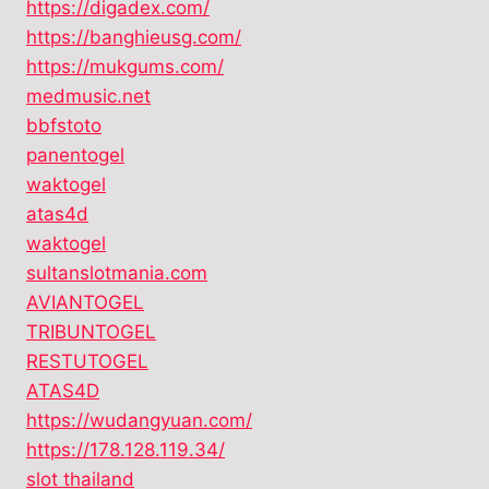
https://digadex.com/
https://banghieusg.com/
https://mukgums.com/
medmusic.net
bbfstoto
panentogel
waktogel
atas4d
waktogel
sultanslotmania.com
AVIANTOGEL
TRIBUNTOGEL
RESTUTOGEL
ATAS4D
https://wudangyuan.com/
https://178.128.119.34/
slot thailand