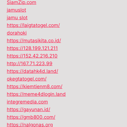
SiamZip.com
jamuslot
jamu slot
https://laigtatogel.com/
dorahoki
https://mutasikita.co.id/
https://128.199.121.211
https://152.42.216.210
http://167.71.223.99
https://datahk4d.land/
okegtatogel.com/
https://kiemtienm8.com/
https://meme4dlogin.land
integremedia.com
https://gayunan.id/
https://gmb800.com/
https://nalgonas.org