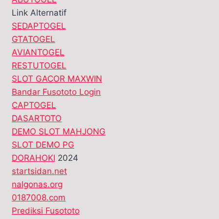
Link Alternatif
SEDAPTOGEL
GTATOGEL
AVIANTOGEL
RESTUTOGEL
SLOT GACOR MAXWIN
Bandar Fusototo Login
CAPTOGEL
DASARTOTO
DEMO SLOT MAHJONG
SLOT DEMO PG
DORAHOKI
2024
startsidan.net
nalgonas.org
0187008.com
Prediksi Fusototo