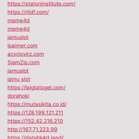
https://statoninstitute.com/
https://rljdf.com/
meme4d
meme4d
jamuslot
lpaimer.com
acyclovirz.com
SiamZip.com
jamuslot
jamu slot
https://laigtatogel.com/
dorahoki
https://mutasikita.co.id/
https://128.199.121.211
https://152.42.216.210
http://167.71.223.99
https://datahk4d.land/