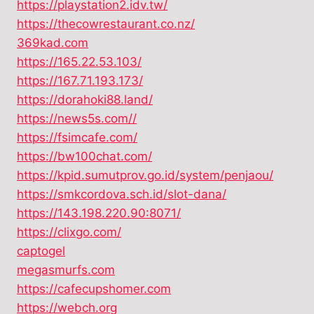
https://playstation2.idv.tw/
https://thecowrestaurant.co.nz/
369kad.com
https://165.22.53.103/
https://167.71.193.173/
https://dorahoki88.land/
https://news5s.com//
https://fsimcafe.com/
https://bw100chat.com/
https://kpid.sumutprov.go.id/system/penjaou/
https://smkcordova.sch.id/slot-dana/
https://143.198.220.90:8071/
https://clixgo.com/
captogel
megasmurfs.com
https://cafecupshomer.com
https://webch.org