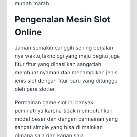
mudah marah.
Pengenalan Mesin Slot
Online
Jaman semakin canggih seiring berjalan
nya waktu,teknologi yang maju begitu juga
fitur fitur yang dihasilkan sangatlah
membuat nyaman,dan menampilkan jenis
jenis slot dengan fitur baru yang ditunggu
oleh para slotter.
Permainan game slot ini banyak
peminatnya karena tidak membutuhkan
modal besar dan dengan permainan yang
sangat simple yang bisa di mainkan
dimana saja dan kapan saja.