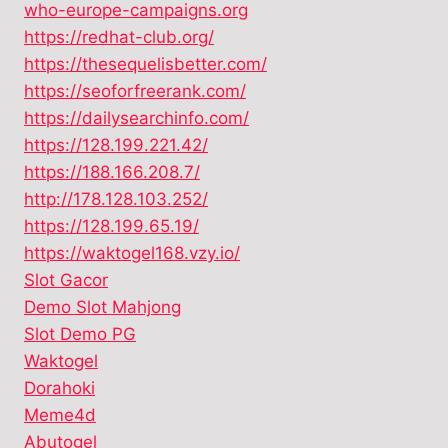
who-europe-campaigns.org
https://redhat-club.org/
https://thesequelisbetter.com/
https://seoforfreerank.com/
https://dailysearchinfo.com/
https://128.199.221.42/
https://188.166.208.7/
http://178.128.103.252/
https://128.199.65.19/
https://waktogel168.vzy.io/
Slot Gacor
Demo Slot Mahjong
Slot Demo PG
Waktogel
Dorahoki
Meme4d
Abutogel