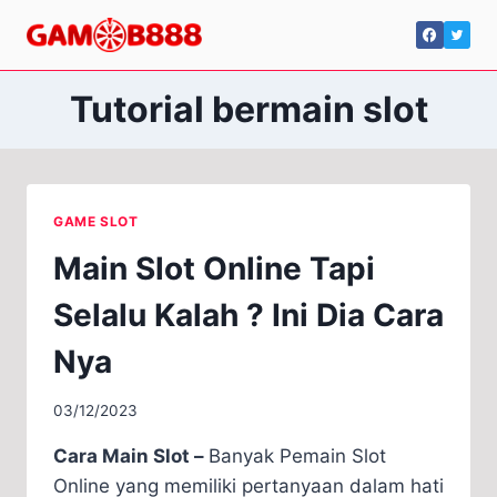
Skip
to
content
Tutorial bermain slot
GAME SLOT
Main Slot Online Tapi
Selalu Kalah ? Ini Dia Cara
Nya
03/12/2023
Cara Main Slot –
Banyak Pemain Slot
Online yang memiliki pertanyaan dalam hati