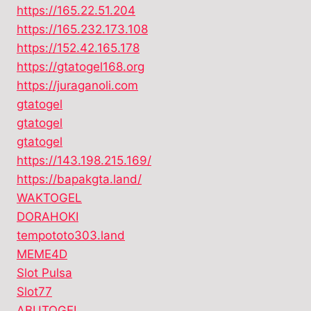
https://165.22.51.204
https://165.232.173.108
https://152.42.165.178
https://gtatogel168.org
https://juraganoli.com
gtatogel
gtatogel
gtatogel
https://143.198.215.169/
https://bapakgta.land/
WAKTOGEL
DORAHOKI
tempototo303.land
MEME4D
Slot Pulsa
Slot77
ABUTOGEL