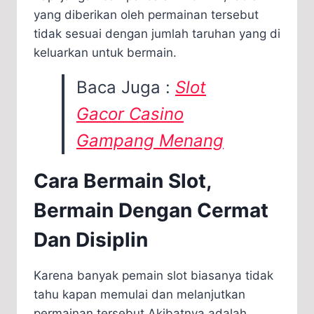
yang diberikan oleh permainan tersebut
tidak sesuai dengan jumlah taruhan yang di
keluarkan untuk bermain.
Baca Juga :
Slot
Gacor Casino
Gampang Menang
Cara Bermain Slot,
Bermain Dengan Cermat
Dan Disiplin
Karena banyak pemain slot biasanya tidak
tahu kapan memulai dan melanjutkan
permainan tersebut,Akibatnya adalah