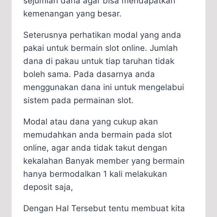
sejumlah dana agar bisa mendapatkan
kemenangan yang besar.
Seterusnya perhatikan modal yang anda
pakai untuk bermain slot online. Jumlah
dana di pakau untuk tiap taruhan tidak
boleh sama. Pada dasarnya anda
menggunakan dana ini untuk mengelabui
sistem pada permainan slot.
Modal atau dana yang cukup akan
memudahkan anda bermain pada slot
online, agar anda tidak takut dengan
kekalahan Banyak member yang bermain
hanya bermodalkan 1 kali melakukan
deposit saja,
Dengan Hal Tersebut tentu membuat kita