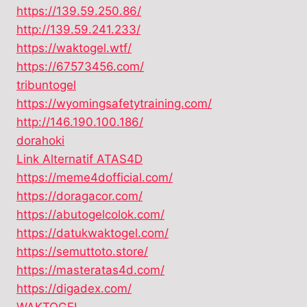
https://139.59.250.86/
http://139.59.241.233/
https://waktogel.wtf/
https://67573456.com/
tribuntogel
https://wyomingsafetytraining.com/
http://146.190.100.186/
dorahoki
Link Alternatif ATAS4D
https://meme4dofficial.com/
https://doragacor.com/
https://abutogelcolok.com/
https://datukwaktogel.com/
https://semuttoto.store/
https://masteratas4d.com/
https://digadex.com/
WAKTOGEL