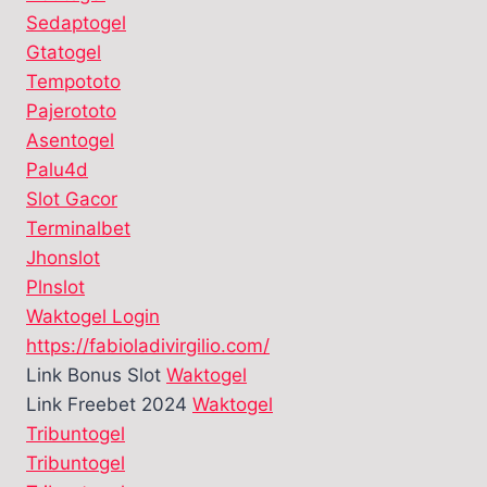
Sedaptogel
Gtatogel
Tempototo
Pajerototo
Asentogel
Palu4d
Slot Gacor
Terminalbet
Jhonslot
Plnslot
Waktogel Login
https://fabioladivirgilio.com/
Link Bonus Slot
Waktogel
Link Freebet 2024
Waktogel
Tribuntogel
Tribuntogel