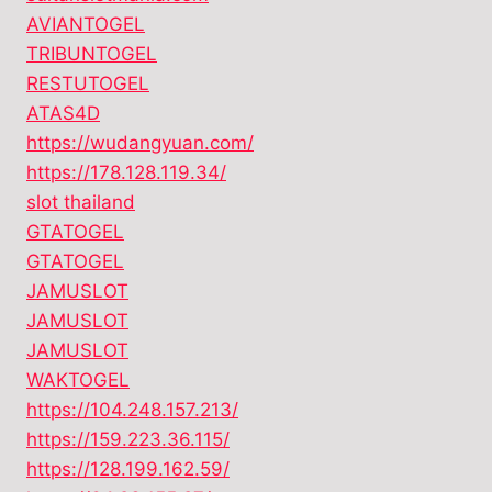
AVIANTOGEL
TRIBUNTOGEL
RESTUTOGEL
ATAS4D
https://wudangyuan.com/
https://178.128.119.34/
slot thailand
GTATOGEL
GTATOGEL
JAMUSLOT
JAMUSLOT
JAMUSLOT
WAKTOGEL
https://104.248.157.213/
https://159.223.36.115/
https://128.199.162.59/