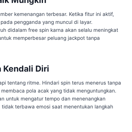
aik Mungkin
mber kemenangan terbesar. Ketika fitur ini aktif,
pada pengganda yang muncul di layar.
h didalam free spin karna akan selalu meningkat
 untuk memperbesar peluang jackpot tanpa
Kendali Diri
api tentang ritme. Hindari spin terus menerus tanpa
n membaca pola acak yang tidak menguntungkan.
taran untuk mengatur tempo dan menenangkan
an tidak terbawa emosi saat menentukan langkah