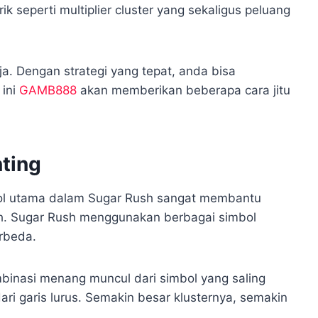
ik seperti multiplier cluster yang
sekaligus peluang
ja. Dengan strategi yang tepat, anda bisa
 ini
GAMB888
akan memberikan beberapa cara jitu
nting
ol utama dalam Sugar Rush sangat membantu
h.
Sugar Rush menggunakan berbagai simbol
rbeda.
binasi menang muncul dari simbol yang saling
ri garis lurus.
Semakin besar klusternya, semakin