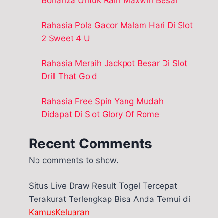
Bonanza Untuk Raih Maxwin Besar
Rahasia Pola Gacor Malam Hari Di Slot
2 Sweet 4 U
Rahasia Meraih Jackpot Besar Di Slot
Drill That Gold
Rahasia Free Spin Yang Mudah
Didapat Di Slot Glory Of Rome
Recent Comments
No comments to show.
Situs Live Draw Result Togel Tercepat
Terakurat Terlengkap Bisa Anda Temui di
KamusKeluaran