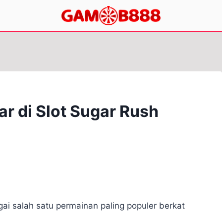
ar di Slot Sugar Rush
ai salah satu permainan paling populer berkat