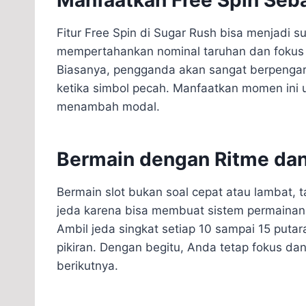
Manfaatkan Free Spin Seb
Fitur Free Spin di Sugar Rush bisa menjadi su
mempertahankan nominal taruhan dan fokus 
Biasanya, pengganda akan sangat berpengaru
ketika simbol pecah. Manfaatkan momen ini
menambah modal.
Bermain dengan Ritme dan 
Bermain slot bukan soal cepat atau lambat, t
jeda karena bisa membuat sistem permaina
Ambil jeda singkat setiap 10 sampai 15 pu
pikiran. Dengan begitu, Anda tetap fokus d
berikutnya.