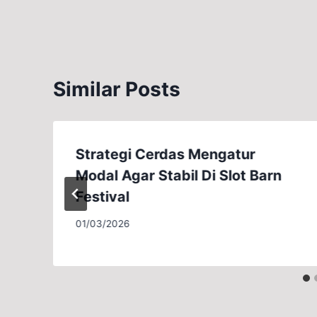
Similar Posts
Strategi Cerdas Mengatur
Modal Agar Stabil Di Slot Barn
Festival
01/03/2026