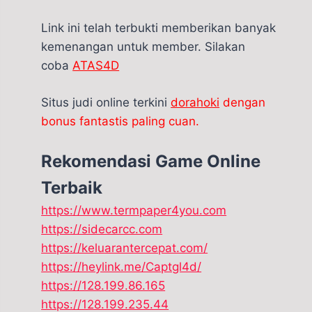
Link ini telah terbukti memberikan banyak
kemenangan untuk member. Silakan
coba
ATAS4D
Situs judi online terkini
dorahoki
dengan
bonus fantastis paling cuan.
Rekomendasi Game Online
Terbaik
https://www.termpaper4you.com
https://sidecarcc.com
https://keluarantercepat.com/
https://heylink.me/Captgl4d/
https://128.199.86.165
https://128.199.235.44