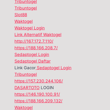
Tribuntogel
Tribuntogel
Slot88
Waktogel
Waktogel Login
Link Alternatif Waktogel
http://167.172.7.110/
https://188.166.208.7/
Sedaptogel Login
Sedaptogel Daftar
Link Gacor
Sedaptogel Login
Tribuntogel
https://157.230.244.106/
DASARTOTO
LOGIN
https://146.190.100.91/
https://188.166.209.132/
Waktogel