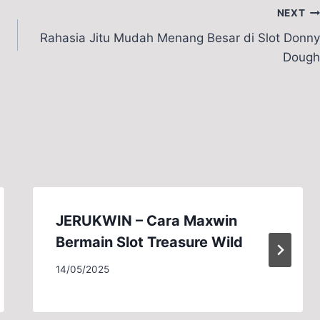
NEXT
Rahasia Jitu Mudah Menang Besar di Slot Donny
Dough
JERUKWIN – Cara Maxwin
Bermain Slot Treasure Wild
14/05/2025