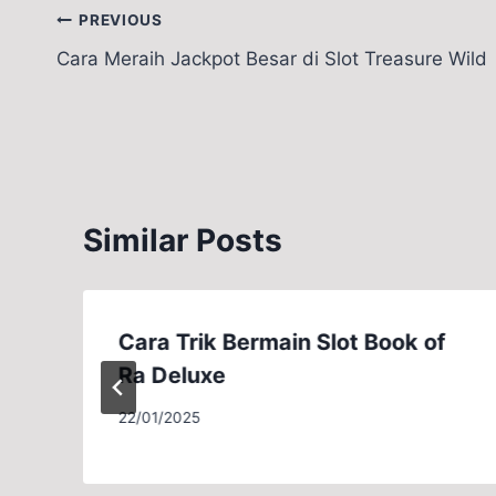
Post
PREVIOUS
Cara Meraih Jackpot Besar di Slot Treasure Wild
navigation
Similar Posts
Cara Trik Bermain Slot Book of
Ra Deluxe
22/01/2025