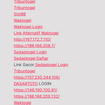
Tribuntogel
Tribuntogel
Slot88
Waktogel
Waktogel Login
Link Alternatif Waktogel
http://167.172.7.110/
https://188.166.208.7/
Sedaptogel Login
Sedaptogel Daftar
Link Gacor
Sedaptogel Login
Tribuntogel
https://157.230.244.106/
DASARTOTO
LOGIN
https://146.190.100.91/
https://188.166.209.132/
Waktogel