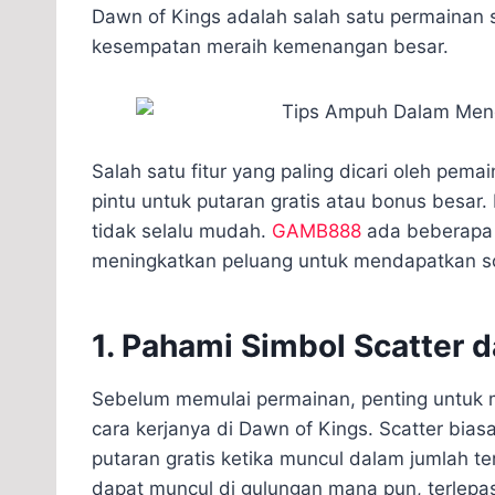
a
c
s
l
y
n
Dawn of Kings adalah salah satu permainan 
t
e
s
e
p
e
kesempatan meraih kemenangan besar.
s
b
e
g
e
A
o
n
r
p
o
g
a
p
k
e
m
r
Salah satu fitur yang paling dicari oleh pema
pintu untuk putaran gratis atau bonus besar
tidak selalu mudah.
GAMB888
ada beberapa
meningkatkan peluang untuk mendapatkan sca
1. Pahami Simbol Scatter 
Sebelum memulai permainan, penting untuk 
cara kerjanya di Dawn of Kings. Scatter bias
putaran gratis ketika muncul dalam jumlah ter
dapat muncul di gulungan mana pun, terlepas 