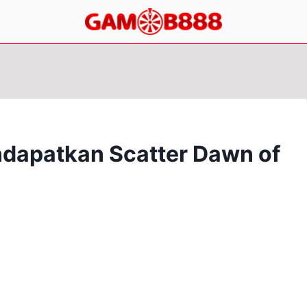
dapatkan Scatter Dawn of