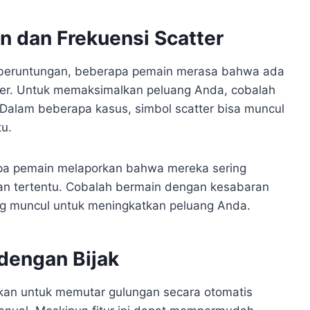
an dan Frekuensi Scatter
keberuntungan, beberapa pemain merasa bahwa ada
ter. Untuk memaksimalkan peluang Anda, cobalah
Dalam beberapa kasus, simbol scatter bisa muncul
tu.
apa pemain melaporkan bahwa mereka sering
an tertentu. Cobalah bermain dengan kesabaran
ng muncul untuk meningkatkan peluang Anda.
 dengan Bijak
akan untuk memutar gulungan secara otomatis