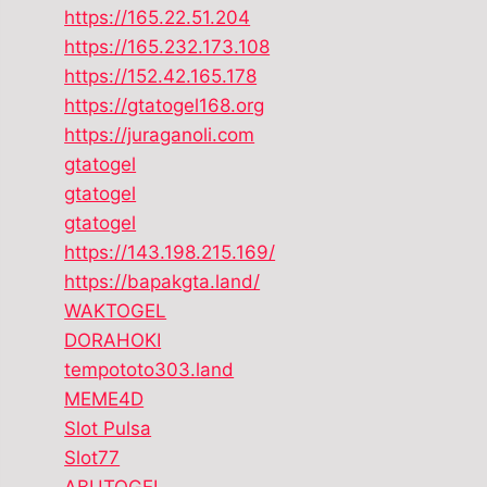
https://165.22.51.204
https://165.232.173.108
https://152.42.165.178
https://gtatogel168.org
https://juraganoli.com
gtatogel
gtatogel
gtatogel
https://143.198.215.169/
https://bapakgta.land/
WAKTOGEL
DORAHOKI
tempototo303.land
MEME4D
Slot Pulsa
Slot77