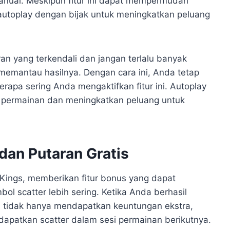
anual. Meskipun fitur ini dapat mempermudah
utoplay dengan bijak untuk meningkatkan peluang
an yang terkendali dan jangan terlalu banyak
memantau hasilnya. Dengan cara ini, Anda tetap
apa sering Anda mengaktifkan fitur ini. Autoplay
 permainan dan meningkatkan peluang untuk
dan Putaran Gratis
Kings, memberikan fitur bonus yang dapat
scatter lebih sering. Ketika Anda berhasil
da tidak hanya mendapatkan keuntungan ekstra,
dapatkan scatter dalam sesi permainan berikutnya.