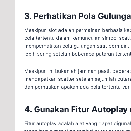
3. Perhatikan Pola Gulung
Meskipun slot adalah permainan berbasis 
pola tertentu dalam kemunculan simbol scat
memperhatikan pola gulungan saat bermain. 
lebih sering setelah beberapa putaran terten
Meskipun ini bukanlah jaminan pasti, beber
mendapatkan scatter setelah sejumlah putar
dan perhatikan apakah ada pola tertentu ya
4. Gunakan Fitur Autoplay
Fitur autoplay adalah alat yang dapat digun