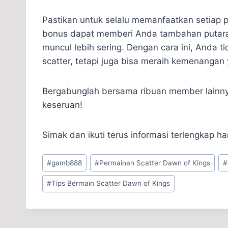
Pastikan untuk selalu memanfaatkan setiap p
bonus dapat memberi Anda tambahan putaran
muncul lebih sering. Dengan cara ini, Anda
scatter, tetapi juga bisa meraih kemenangan 
Bergabunglah bersama ribuan member lainn
keseruan!
Simak dan ikuti terus informasi terlengkap han
Post
#
gamb888
#
Permainan Scatter Dawn of Kings
#
Tags:
#
Tips Bermain Scatter Dawn of Kings