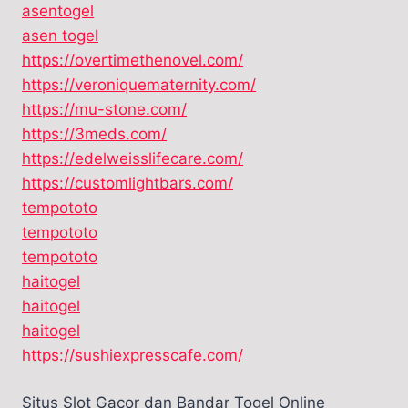
asentogel
asen togel
https://overtimethenovel.com/
https://veroniquematernity.com/
https://mu-stone.com/
https://3meds.com/
https://edelweisslifecare.com/
https://customlightbars.com/
tempototo
tempototo
tempototo
haitogel
haitogel
haitogel
https://sushiexpresscafe.com/
Situs Slot Gacor dan Bandar Togel Online