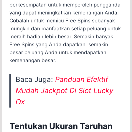
berkesempatan untuk memperoleh pengganda
yang dapat meningkatkan kemenangan Anda.
Cobalah untuk memicu Free Spins sebanyak
mungkin dan manfaatkan setiap peluang untuk
meraih hadiah lebih besar. Semakin banyak
Free Spins yang Anda dapatkan, semakin
besar peluang Anda untuk mendapatkan
kemenangan besar.
Baca Juga:
Panduan Efektif
Mudah Jackpot Di Slot Lucky
Ox
Tentukan Ukuran Taruhan