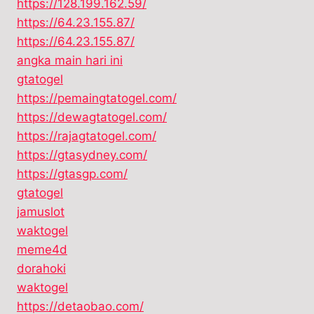
https://128.199.162.59/
https://64.23.155.87/
https://64.23.155.87/
angka main hari ini
gtatogel
https://pemaingtatogel.com/
https://dewagtatogel.com/
https://rajagtatogel.com/
https://gtasydney.com/
https://gtasgp.com/
gtatogel
jamuslot
waktogel
meme4d
dorahoki
waktogel
https://detaobao.com/