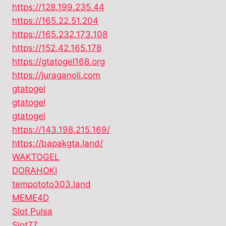
https://128.199.235.44
https://165.22.51.204
https://165.232.173.108
https://152.42.165.178
https://gtatogel168.org
https://juraganoli.com
gtatogel
gtatogel
gtatogel
https://143.198.215.169/
https://bapakgta.land/
WAKTOGEL
DORAHOKI
tempototo303.land
MEME4D
Slot Pulsa
Slot77