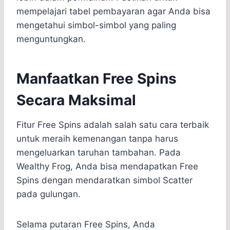
mempelajari tabel pembayaran agar Anda bisa
mengetahui simbol-simbol yang paling
menguntungkan.
Manfaatkan Free Spins
Secara Maksimal
Fitur Free Spins adalah salah satu cara terbaik
untuk meraih kemenangan tanpa harus
mengeluarkan taruhan tambahan. Pada
Wealthy Frog, Anda bisa mendapatkan Free
Spins dengan mendaratkan simbol Scatter
pada gulungan.
Selama putaran Free Spins, Anda