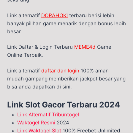
Link alternatif
DORAHOKI
terbaru berisi lebih
banyak pilihan game menarik dengan bonus lebih
besar.
Link Daftar & Login Terbaru
MEME4d
Game
Online Terbaik.
Link alternatif
daftar dan login
100% aman
mudah gampang memberikan jackpot besar yang
bisa anda dapatkan di sini.
Link Slot Gacor Terbaru 2024
Link Alternatif Tribuntogel
Waktogel Resmi
2024
Link Waktogel Slot
100% Freebet Unlimited