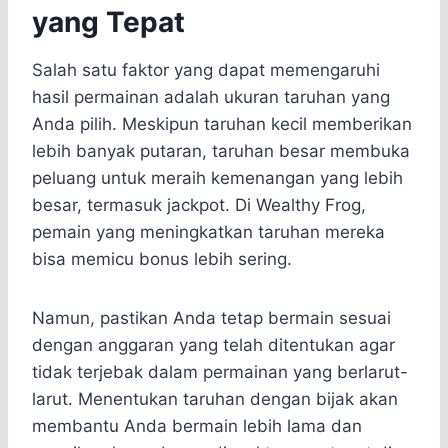
yang Tepat
Salah satu faktor yang dapat memengaruhi
hasil permainan adalah ukuran taruhan yang
Anda pilih. Meskipun taruhan kecil memberikan
lebih banyak putaran, taruhan besar membuka
peluang untuk meraih kemenangan yang lebih
besar, termasuk jackpot. Di Wealthy Frog,
pemain yang meningkatkan taruhan mereka
bisa memicu bonus lebih sering.
Namun, pastikan Anda tetap bermain sesuai
dengan anggaran yang telah ditentukan agar
tidak terjebak dalam permainan yang berlarut-
larut. Menentukan taruhan dengan bijak akan
membantu Anda bermain lebih lama dan