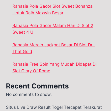
Rahasia Pola Gacor Slot Sweet Bonanza
Untuk Raih Maxwin Besar
Rahasia Pola Gacor Malam Hari Di Slot 2
Sweet 4 U
Rahasia Meraih Jackpot Besar Di Slot Drill
That Gold
Rahasia Free Spin Yang Mudah Didapat Di
Slot Glory Of Rome
Recent Comments
No comments to show.
Situs Live Draw Result Togel Tercepat Terakurat