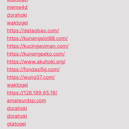
meme4d
dorahoki
waktogel
https://detaobao.com/
https://kunangslot88.com/
https://kucingwoman.com/
https://kunangpeko.com/
https://www.akuhoki.org/
https://fondasi5g.com/
https://wung37.com/
waktogel
https://128.199.65.19/
amateurdsp.com
dorahoki
dorahoki
gtatogel