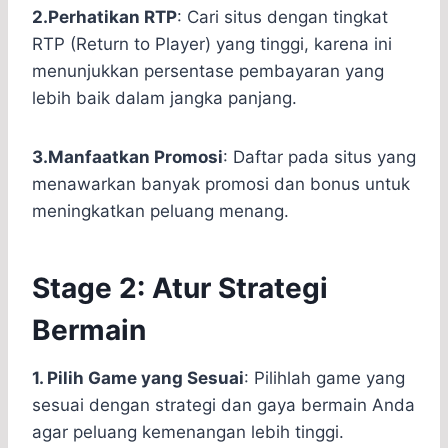
2.Perhatikan RTP
: Cari situs dengan tingkat
RTP (Return to Player) yang tinggi, karena ini
menunjukkan persentase pembayaran yang
lebih baik dalam jangka panjang.
3.Manfaatkan Promosi
: Daftar pada situs yang
menawarkan banyak promosi dan bonus untuk
meningkatkan peluang menang.
Stage 2: Atur Strategi
Bermain
1. Pilih Game yang Sesuai
: Pilihlah game yang
sesuai dengan strategi dan gaya bermain Anda
agar peluang kemenangan lebih tinggi.