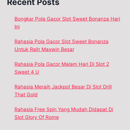
Recent Posts
Bongkar Pola Gacor Slot Sweet Bonanza Hari
Ini
Rahasia Pola Gacor Slot Sweet Bonanza
Untuk Raih Maxwin Besar
Rahasia Pola Gacor Malam Hari Di Slot 2
Sweet 4 U
Rahasia Meraih Jackpot Besar Di Slot Drill
That Gold
Rahasia Free Spin Yang Mudah Didapat Di
Slot Glory Of Rome