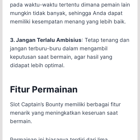
pada waktu-waktu tertentu dimana pemain lain
mungkin tidak banyak, sehingga Anda dapat
memiliki kesempatan menang yang lebih baik.
3. Jangan Terlalu Ambisius
: Tetap tenang dan
jangan terburu-buru dalam mengambil
keputusan saat bermain, agar hasil yang
didapat lebih optimal.
Fitur Permainan
Slot Captain’s Bounty memiliki berbagai fitur
menarik yang meningkatkan keseruan saat
bermain.
Permainan ini biasanya terdiri dari lima