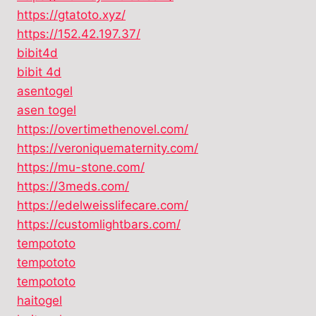
https://gtatoto.xyz/
https://152.42.197.37/
bibit4d
bibit 4d
asentogel
asen togel
https://overtimethenovel.com/
https://veroniquematernity.com/
https://mu-stone.com/
https://3meds.com/
https://edelweisslifecare.com/
https://customlightbars.com/
tempototo
tempototo
tempototo
haitogel