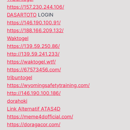
https://157.230.244.106/
DASARTOTO
LOGIN
https://146.190.100.91/
https://188.166.209.132/
Waktogel
https://139.59.250.86/
http://139.59.241.233/
https://waktogel.wtf/
https://67573456.com/
tribuntogel
https://wyomingsafetytraining.com/
http://146.190.100.186/
dorahoki
Link Alternatif ATAS4D
https://meme4dofficial.com/
https://doragacor.com/