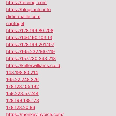
https://tecnogl.com
https://blogsactu.info
didiermaille.com
captogel
https://128.199.80.208
https://146.190.103.13
https://128.199.201.107
https://165.232.160.119
https://157.230.243.218
https://kellerwilliams.co.id
143.198.80.214
165.22.248.226
178.128.105.192
159.223.57.244
128.199.188.178
178.128.20.86
https://monkeyinvoice.com/