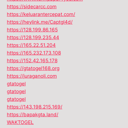
https://sidecarcc.com
https://keluarantercepat.com/
https://heylink.me/Captgl4d/
https://128.199.86.165
https://128.199.235.44
https://165.22.51.204
https://165.232.173.108
https://152.42.165.178
https://gtatogel168.org
https://juraganoli.com
gtatogel
gtatogel
gtatogel
https://143.198.215.169/
https://bapakgta.land/
WAKTOGEL