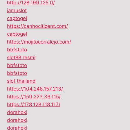
http://128.199.125.0/
jamuslot
captogel
https://canhocitizent.com/
captogel
https://mojitocorralejo.com/
bbfstoto
slot88 resmi
bbfstoto
bbfstoto
slot thailand
https://104.248.157.213/
https://159.223.36.115/
https://178.128.118.117/
dorahoki
dorahoki
dorahoki