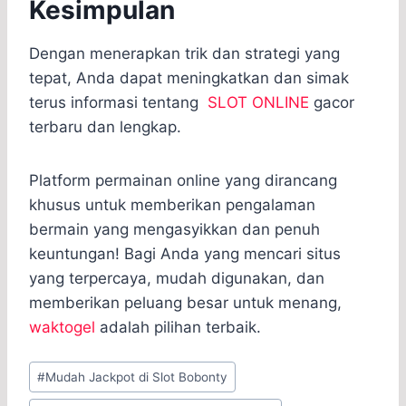
Kesimpulan
Dengan menerapkan trik dan strategi yang
tepat, Anda dapat meningkatkan dan simak
terus informasi tentang
SLOT ONLINE
gacor
terbaru dan lengkap.
Platform permainan online yang dirancang
khusus untuk memberikan pengalaman
bermain yang mengasyikkan dan penuh
keuntungan! Bagi Anda yang mencari situs
yang terpercaya, mudah digunakan, dan
memberikan peluang besar untuk menang,
waktogel
adalah pilihan terbaik.
Post
#
Mudah Jackpot di Slot Bobonty
Tags: