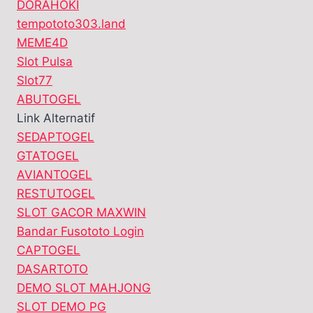
DORAHOKI
tempototo303.land
MEME4D
Slot Pulsa
Slot77
ABUTOGEL
Link Alternatif
SEDAPTOGEL
GTATOGEL
AVIANTOGEL
RESTUTOGEL
SLOT GACOR MAXWIN
Bandar Fusototo Login
CAPTOGEL
DASARTOTO
DEMO SLOT MAHJONG
SLOT DEMO PG