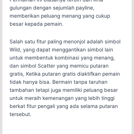
gulungan dengan sejumlah payline,
memberikan peluang menang yang cukup
besar kepada pemain.
Salah satu fitur paling menonjol adalah simbol
Wild, yang dapat menggantikan simbol lain
untuk membentuk kombinasi yang menang,
dan simbol Scatter yang memicu putaran
gratis, Ketika putaran gratis diaktifkan pemain
tidak hanya bisa. Bermain tanpa taruhan
tambahan tetapi juga memiliki peluang besar
untuk meraih kemenangan yang lebih tinggi
berkat fitur pengali yang ada selama putaran
tersebut.