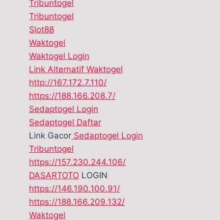
Tribuntogel
Tribuntogel
Slot88
Waktogel
Waktogel Login
Link Alternatif Waktogel
http://167.172.7.110/
https://188.166.208.7/
Sedaptogel Login
Sedaptogel Daftar
Link Gacor
Sedaptogel Login
Tribuntogel
https://157.230.244.106/
DASARTOTO
LOGIN
https://146.190.100.91/
https://188.166.209.132/
Waktogel