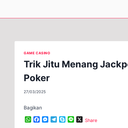
Skip
to
content
GAME CASINO
Trik Jitu Menang Jackp
Poker
27/03/2025
Bagikan
W
F
M
T
S
L
X
Share
h
a
e
e
k
i