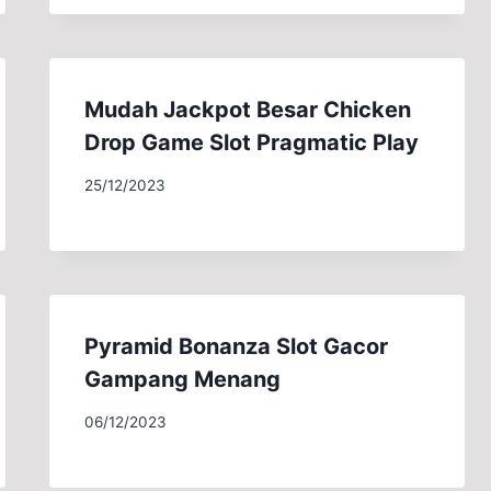
Mudah Jackpot Besar Chicken
Drop Game Slot Pragmatic Play
25/12/2023
Pyramid Bonanza Slot Gacor
Gampang Menang
06/12/2023