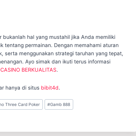
 bukanlah hal yang mustahil jika Anda memiliki
ik tentang permainan. Dengan memahami aturan
k, serta menggunakan strategi taruhan yang tepat,
nangan. Ayo simak dan ikuti terus informasi
CASINO BERKUALITAS
.
r hanya di situs
bibit4d
.
no Three Card Poker
#
Gamb 888