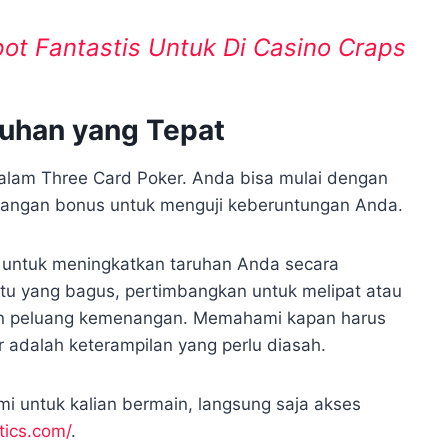
pot Fantastis Untuk Di Casino Craps
uhan yang Tepat
dalam Three Card Poker. Anda bisa mulai dengan
angan bonus untuk menguji keberuntungan Anda.
h untuk meningkatkan taruhan Anda secara
artu yang bagus, pertimbangkan untuk melipat atau
an peluang kemenangan. Memahami kapan harus
r adalah keterampilan yang perlu diasah.
smi untuk kalian bermain, langsung saja akses
tics.com/
.