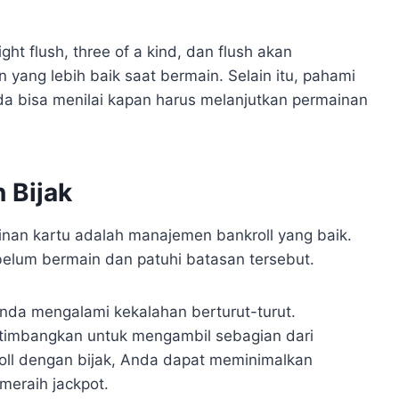
ght flush, three of a kind, dan flush akan
ng lebih baik saat bermain. Selain itu, pahami
da bisa menilai kapan harus melanjutkan permainan
 Bijak
nan kartu adalah manajemen bankroll yang baik.
belum bermain dan patuhi batasan tersebut.
Anda mengalami kekalahan berturut-turut.
rtimbangkan untuk mengambil sebagian dari
ll dengan bijak, Anda dapat meminimalkan
meraih jackpot.