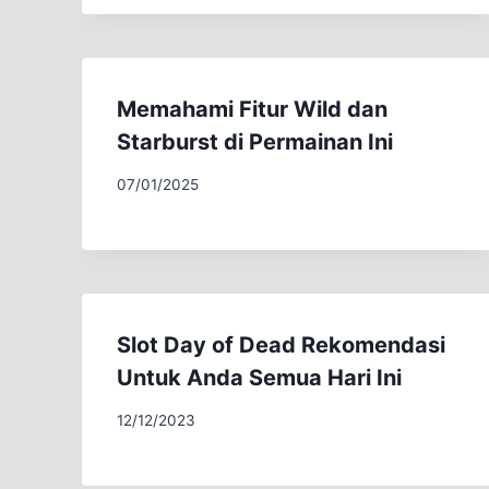
Memahami Fitur Wild dan
Starburst di Permainan Ini
07/01/2025
Slot Day of Dead Rekomendasi
Untuk Anda Semua Hari Ini
12/12/2023