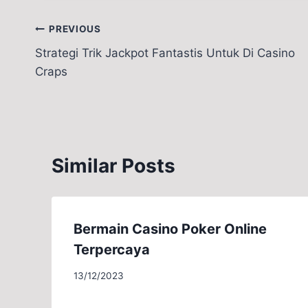
Post
PREVIOUS
Strategi Trik Jackpot Fantastis Untuk Di Casino
navigation
Craps
Similar Posts
Bermain Casino Poker Online
Terpercaya
13/12/2023