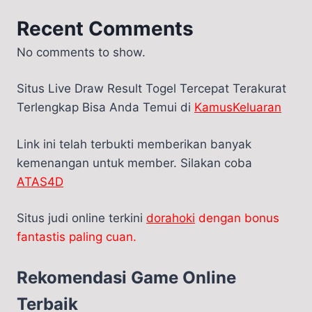
Recent Comments
No comments to show.
Situs Live Draw Result Togel Tercepat Terakurat
Terlengkap Bisa Anda Temui di
KamusKeluaran
Link ini telah terbukti memberikan banyak
kemenangan untuk member. Silakan coba
ATAS4D
Situs judi online terkini
dorahoki
dengan bonus
fantastis paling cuan.
Rekomendasi Game Online
Terbaik