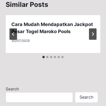
Similar Posts
Cara Mudah Mendapatkan Jackpot
Besar Togel Maroko Pools
30/07/2025
Search
Search