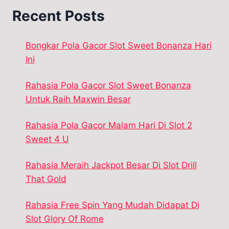
Recent Posts
Bongkar Pola Gacor Slot Sweet Bonanza Hari
Ini
Rahasia Pola Gacor Slot Sweet Bonanza
Untuk Raih Maxwin Besar
Rahasia Pola Gacor Malam Hari Di Slot 2
Sweet 4 U
Rahasia Meraih Jackpot Besar Di Slot Drill
That Gold
Rahasia Free Spin Yang Mudah Didapat Di
Slot Glory Of Rome