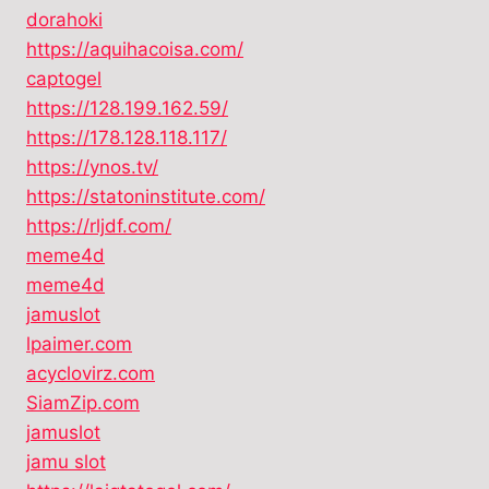
dorahoki
https://aquihacoisa.com/
captogel
https://128.199.162.59/
https://178.128.118.117/
https://ynos.tv/
https://statoninstitute.com/
https://rljdf.com/
meme4d
meme4d
jamuslot
lpaimer.com
acyclovirz.com
SiamZip.com
jamuslot
jamu slot