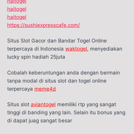
haitogel
haitogel
haitogel
https://sushiexpresscafe.com/
Situs Slot Gacor dan Bandar Togel Online
terpercaya di Indonesia
waktogel
, menyediakan
lucky spin hadiah 25juta
Cobalah keberuntungan anda dengan bermain
tanpa modal di situs slot dan togel online
terpercaya
meme4d
Situs slot
aviantogel
memiliki rtp yang sangat
tinggi di banding yang lain. Selain itu bonus yang
di dapat juag sangat besar