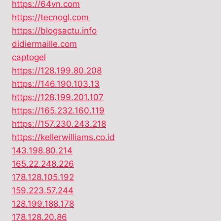
https://64vn.com
https://tecnogl.com
https://blogsactu.info
didiermaille.com
captogel
https://128.199.80.208
https://146.190.103.13
https://128.199.201.107
https://165.232.160.119
https://157.230.243.218
https://kellerwilliams.co.id
143.198.80.214
165.22.248.226
178.128.105.192
159.223.57.244
128.199.188.178
178.128.20.86