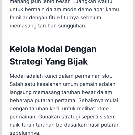
menang jauh lebih besar. Luangkan waktu
untuk bermain dalam mode demo agar kamu
familiar dengan fitur-fiturnya sebelum
memasang taruhan sungguhan.
Kelola Modal Dengan
Strategi Yang Bijak
Modal adalah kunci dalam permainan slot.
Salah satu kesalahan umum pemain adalah
langsung memasang taruhan besar dalam
beberapa putaran pertama. Sebaiknya mulai
dengan taruhan kecil untuk melihat ritme
permainan. Gunakan strategi seperti sistem
naik-turun taruhan berdasarkan hasil putaran
sebelumnya.