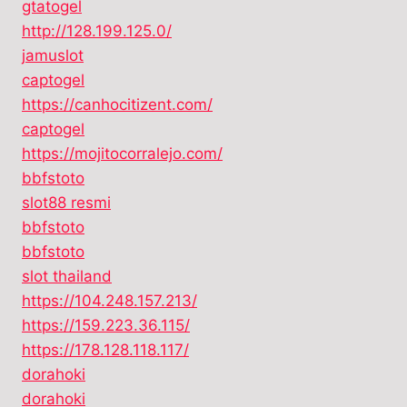
gtatogel
http://128.199.125.0/
jamuslot
captogel
https://canhocitizent.com/
captogel
https://mojitocorralejo.com/
bbfstoto
slot88 resmi
bbfstoto
bbfstoto
slot thailand
https://104.248.157.213/
https://159.223.36.115/
https://178.128.118.117/
dorahoki
dorahoki