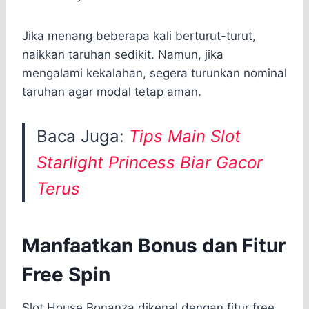
Jika menang beberapa kali berturut-turut,
naikkan taruhan sedikit. Namun, jika
mengalami kekalahan, segera turunkan nominal
taruhan agar modal tetap aman.
Baca Juga:
Tips Main Slot
Starlight Princess Biar Gacor
Terus
Manfaatkan Bonus dan Fitur
Free Spin
Slot House Bonanza dikenal dengan fitur free