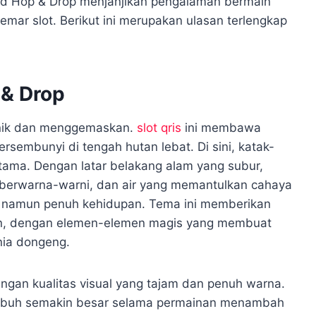
Wild Hop & Drop menjanjikan pengalaman bermain
ar slot. Berikut ini merupakan ulasan terlengkap
 & Drop
unik dan menggemaskan.
slot qris
ini membawa
sembunyi di tengah hutan lebat. Di sini, katak-
ama. Dengan latar belakang alam yang subur,
berwarna-warni, dan air yang memantulkan cahaya
g namun penuh kehidupan. Tema ini memberikan
n, dengan elemen-elemen magis yang membuat
nia dongeng.
engan kualitas visual yang tajam dan penuh warna.
umbuh semakin besar selama permainan menambah