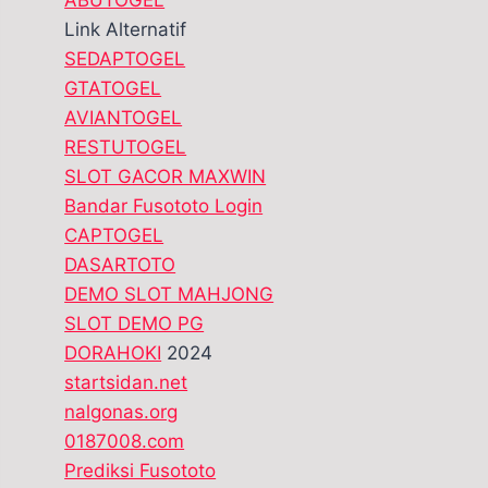
ABUTOGEL
Link Alternatif
SEDAPTOGEL
GTATOGEL
AVIANTOGEL
RESTUTOGEL
SLOT GACOR MAXWIN
Bandar Fusototo Login
CAPTOGEL
DASARTOTO
DEMO SLOT MAHJONG
SLOT DEMO PG
DORAHOKI
2024
startsidan.net
nalgonas.org
0187008.com
Prediksi Fusototo