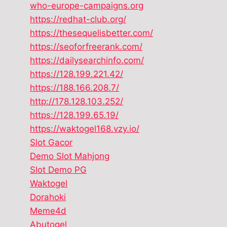
who-europe-campaigns.org
https://redhat-club.org/
https://thesequelisbetter.com/
https://seoforfreerank.com/
https://dailysearchinfo.com/
https://128.199.221.42/
https://188.166.208.7/
http://178.128.103.252/
https://128.199.65.19/
https://waktogel168.vzy.io/
Slot Gacor
Demo Slot Mahjong
Slot Demo PG
Waktogel
Dorahoki
Meme4d
Abutogel