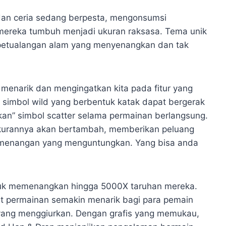
 dan ceria sedang berpesta, mengonsumsi
mereka tumbuh menjadi ukuran raksasa. Tema unik
petualangan alam yang menyenangkan dan tak
menarik dan mengingatkan kita pada fitur yang
ni, simbol wild yang berbentuk katak dapat bergerak
an” simbol scatter selama permainan berlangsung.
, ukurannya akan bertambah, memberikan peluang
kemenangan yang menguntungkan. Yang bisa anda
uk memenangkan hingga 5000X taruhan mereka.
t permainan semakin menarik bagi para pemain
 yang menggiurkan. Dengan grafis yang memukau,