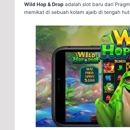
a
c
s
l
y
n
Wild Hop & Drop
adalah slot baru dari Prag
t
e
s
e
p
e
memikat di sebuah kolam ajaib di tengah hut
s
b
e
g
e
A
o
n
r
p
o
g
a
p
k
e
m
r