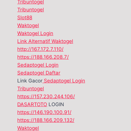
Tribuntogel
Tribuntogel
Slot88
Waktogel
Waktogel Login
Link Alternatif Waktogel
http://167.172.7.110/
https://188.166.208.7/
Sedaptogel Login
Sedaptogel Daftar
Link Gacor
Sedaptogel Login
Tribuntogel
https://157.230.244.106/
DASARTOTO
LOGIN
https://146.190.100.91/
https://188.166.209.132/
Waktogel