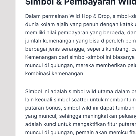
Simbol & Pembayaran Wild
Dalam permainan Wild Hop & Drop, simbol-s
dunia kolam ajaib yang penuh dengan katak 
memiliki nilai pembayaran yang berbeda, dan
jumlah kemenangan yang bisa diperoleh pemai
berbagai jenis serangga, seperti kumbang,
Kemenangan dari simbol-simbol ini biasanya l
muncul di gulungan, mereka memberikan pel
kombinasi kemenangan.
Simbol ini adalah simbol wild utama dalam
lain kecuali simbol scatter untuk membant
putaran bonus, simbol wild ini dapat tumbuh
yang muncul, sehingga meningkatkan peluan
adalah kunci untuk mengaktifkan fitur putaran
muncul di gulungan, pemain akan memicu fitu