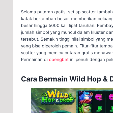
Selama putaran gratis, setiap scatter tamb
katak bertambah besar, memberikan peluang
besar hingga 5000 kali lipat taruhan. Pemba
jumlah simbol yang muncul dalam kluster dan
tersebut. Semakin tinggi nilai simbol yang 
yang bisa diperoleh pemain. Fitur-fitur tam
scatter yang memicu putaran gratis menawa
Permainan di
obengbet
ini penuh dengan pel
Cara Bermain Wild Hop & 