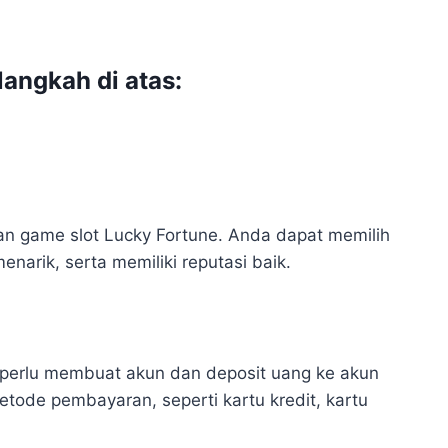
langkah di atas:
an game slot Lucky Fortune. Anda dapat memilih
arik, serta memiliki reputasi baik.
a perlu membuat akun dan deposit uang ke akun
ode pembayaran, seperti kartu kredit, kartu