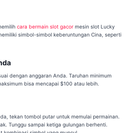
memilih
cara bermain slot gacor
mesin slot Lucky
memiliki simbol-simbol keberuntungan Cina, seperti
nda
esuai dengan anggaran Anda. Taruhan minimum
maksimum bisa mencapai $100 atau lebih.
da, tekan tombol putar untuk memulai permainan.
ak. Tunggu sampai ketiga gulungan berhenti.
at kombinasi simbol yang muncul.