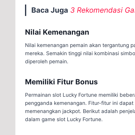
Baca Juga
3 Rekomendasi Gam
Nilai Kemenangan
Nilai kemenangan pemain akan tergantung p
mereka. Semakin tinggi nilai kombinasi simb
diperoleh pemain.
Memiliki Fitur Bonus
Permainan slot Lucky Fortune memiliki bebera
pengganda kemenangan. Fitur-fitur ini dapa
memenangkan jackpot. Berikut adalah penje
dalam game slot Lucky Fortune.