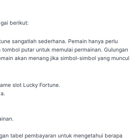
gai berikut:
tune sangatlah sederhana. Pemain hanya perlu
 tombol putar untuk memulai permainan. Gulungan
pemain akan menang jika simbol-simbol yang muncul
game slot Lucky Fortune.
a.
ainan.
.
gan tabel pembayaran untuk mengetahui berapa