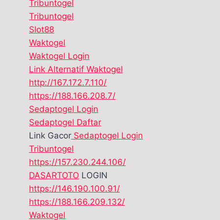
Tribuntogel
Tribuntogel
Slot88
Waktogel
Waktogel Login
Link Alternatif Waktogel
http://167.172.7.110/
https://188.166.208.7/
Sedaptogel Login
Sedaptogel Daftar
Link Gacor
Sedaptogel Login
Tribuntogel
https://157.230.244.106/
DASARTOTO
LOGIN
https://146.190.100.91/
https://188.166.209.132/
Waktogel