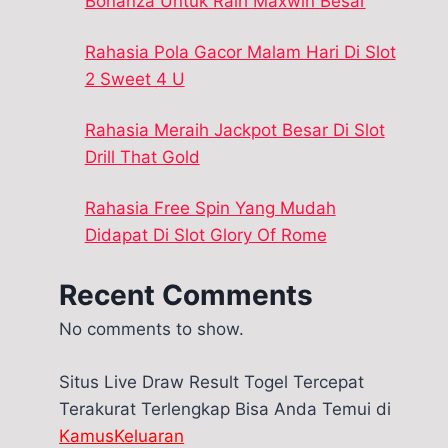
Bonanza Untuk Raih Maxwin Besar
Rahasia Pola Gacor Malam Hari Di Slot
2 Sweet 4 U
Rahasia Meraih Jackpot Besar Di Slot
Drill That Gold
Rahasia Free Spin Yang Mudah
Didapat Di Slot Glory Of Rome
Recent Comments
No comments to show.
Situs Live Draw Result Togel Tercepat
Terakurat Terlengkap Bisa Anda Temui di
KamusKeluaran