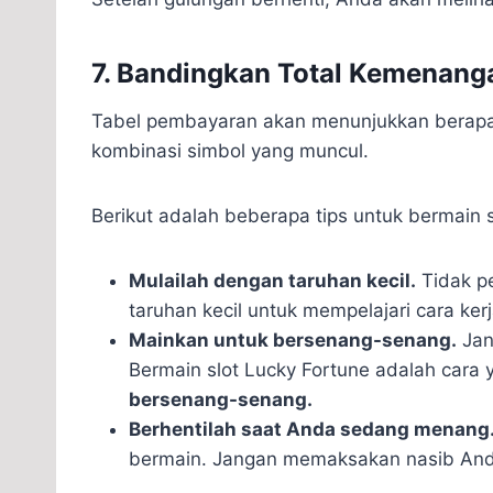
7. Bandingkan Total Kemenan
Tabel pembayaran akan menunjukkan berap
kombinasi simbol yang muncul.
Berikut adalah beberapa tips untuk bermain s
Mulailah dengan taruhan kecil.
Tidak pe
taruhan kecil untuk mempelajari cara ker
Mainkan untuk bersenang-senang.
Jan
Bermain slot Lucky Fortune adalah car
bersenang-senang.
Berhentilah saat Anda sedang menang
bermain. Jangan memaksakan nasib And