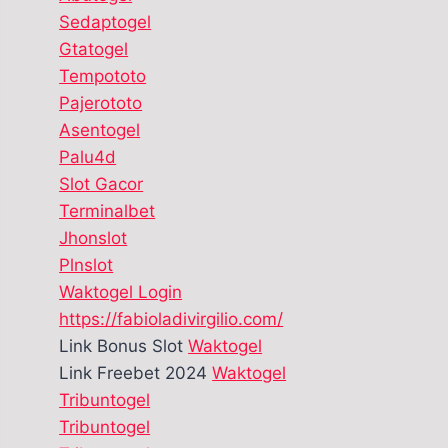
Sedaptogel
Gtatogel
Tempototo
Pajerototo
Asentogel
Palu4d
Slot Gacor
Terminalbet
Jhonslot
Plnslot
Waktogel Login
https://fabioladivirgilio.com/
Link Bonus Slot
Waktogel
Link Freebet 2024
Waktogel
Tribuntogel
Tribuntogel