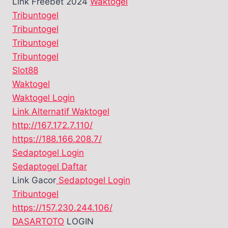
Link Freebet 2024
Waktogel
Tribuntogel
Tribuntogel
Tribuntogel
Tribuntogel
Slot88
Waktogel
Waktogel Login
Link Alternatif Waktogel
http://167.172.7.110/
https://188.166.208.7/
Sedaptogel Login
Sedaptogel Daftar
Link Gacor
Sedaptogel Login
Tribuntogel
https://157.230.244.106/
DASARTOTO
LOGIN