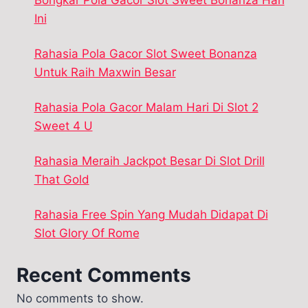
Bongkar Pola Gacor Slot Sweet Bonanza Hari
Ini
Rahasia Pola Gacor Slot Sweet Bonanza
Untuk Raih Maxwin Besar
Rahasia Pola Gacor Malam Hari Di Slot 2
Sweet 4 U
Rahasia Meraih Jackpot Besar Di Slot Drill
That Gold
Rahasia Free Spin Yang Mudah Didapat Di
Slot Glory Of Rome
Recent Comments
No comments to show.