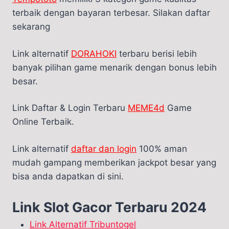
terbaik dengan bayaran terbesar. Silakan daftar
sekarang
Link alternatif
DORAHOKI
terbaru berisi lebih
banyak pilihan game menarik dengan bonus lebih
besar.
Link Daftar & Login Terbaru
MEME4d
Game
Online Terbaik.
Link alternatif
daftar dan login
100% aman
mudah gampang memberikan jackpot besar yang
bisa anda dapatkan di sini.
Link Slot Gacor Terbaru 2024
Link Alternatif Tribuntogel