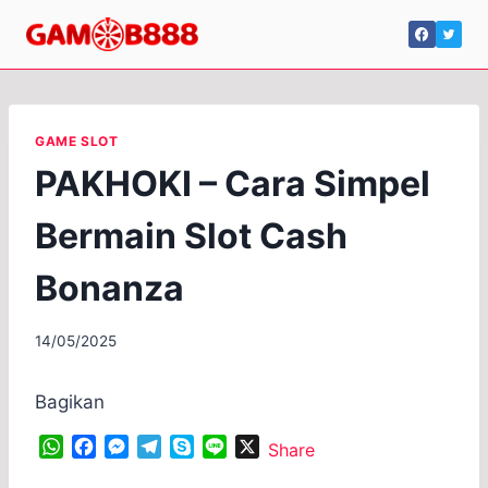
Skip
to
content
GAME SLOT
PAKHOKI – Cara Simpel
Bermain Slot Cash
Bonanza
14/05/2025
Bagikan
W
F
M
T
S
L
X
Share
h
a
e
e
k
i