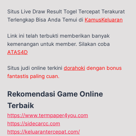
Situs Live Draw Result Togel Tercepat Terakurat
Terlengkap Bisa Anda Temui di
KamusKeluaran
Link ini telah terbukti memberikan banyak
kemenangan untuk member. Silakan coba
ATAS4D
Situs judi online terkini
dorahoki
dengan bonus
fantastis paling cuan.
Rekomendasi Game Online
Terbaik
https://www.termpaper4you.com
https://sidecarcc.com
https://keluarantercepat.com/