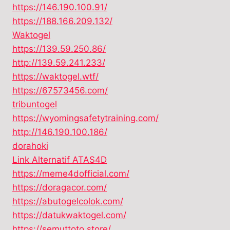
https://146.190.100.91/
https://188.166.209.132/
Waktogel
https://139.59.250.86/
http://139.59.241.233/
https://waktogel.wtf/
https://67573456.com/
tribuntogel
https://wyomingsafetytraining.com/
http://146.190.100.186/
dorahoki
Link Alternatif ATAS4D
https://meme4dofficial.com/
https://doragacor.com/
https://abutogelcolok.com/
https://datukwaktogel.com/
https://semuttoto.store/