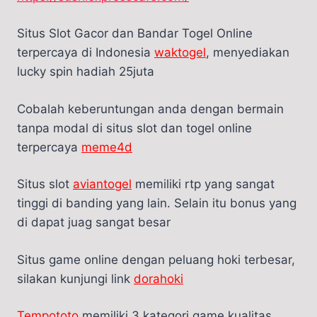
Situs Slot Gacor dan Bandar Togel Online
terpercaya di Indonesia
waktogel
, menyediakan
lucky spin hadiah 25juta
Cobalah keberuntungan anda dengan bermain
tanpa modal di situs slot dan togel online
terpercaya
meme4d
Situs slot
aviantogel
memiliki rtp yang sangat
tinggi di banding yang lain. Selain itu bonus yang
di dapat juag sangat besar
Situs game online dengan peluang hoki terbesar,
silakan kunjungi link
dorahoki
Tempototo
memiliki 3 kategori game kualitas