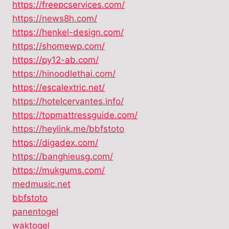
https://freepcservices.com/
https://news8h.com/
https://henkel-design.com/
https://shomewp.com/
https://py12-ab.com/
https://hinoodlethai.com/
https://escalextric.net/
https://hotelcervantes.info/
https://topmattressguide.com/
https://heylink.me/bbfstoto
https://digadex.com/
https://banghieusg.com/
https://mukgums.com/
medmusic.net
bbfstoto
panentogel
waktogel