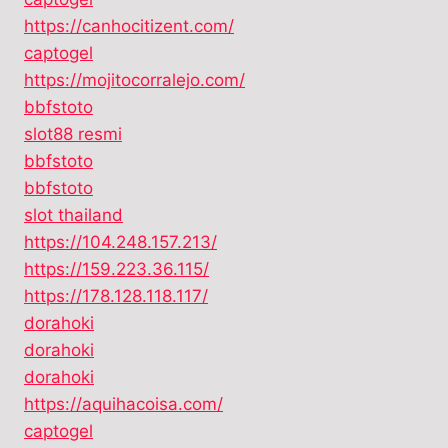
https://canhocitizent.com/
captogel
https://mojitocorralejo.com/
bbfstoto
slot88 resmi
bbfstoto
bbfstoto
slot thailand
https://104.248.157.213/
https://159.223.36.115/
https://178.128.118.117/
dorahoki
dorahoki
dorahoki
https://aquihacoisa.com/
captogel