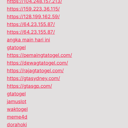
https://104.248.157.213/
https://159.223.36.115/
https://128.199.162.59/
https://64.23.155.87/
https://64.23.155.87/
angka main hari ini
gtatogel
https://pemaingtatogel.com/
https://dewagtatogel.com/
https://rajagtatogel.com/
https://gtasydney.com/
https://gtasgp.com/
gtatogel
jamuslot
waktogel
meme4d
dorahoki