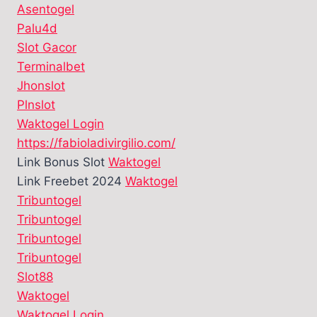
Asentogel
Palu4d
Slot Gacor
Terminalbet
Jhonslot
Plnslot
Waktogel Login
https://fabioladivirgilio.com/
Link Bonus Slot
Waktogel
Link Freebet 2024
Waktogel
Tribuntogel
Tribuntogel
Tribuntogel
Tribuntogel
Slot88
Waktogel
Waktogel Login