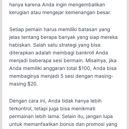
hanya karena Anda ingin mengembalikan
kerugian atau mengejar kemenangan besar.
Setiap pemain harus memiliki batasan yang
jelas tentang berapa banyak yang siap mereka
habiskan. Salah satu strategi yang bisa
diterapkan adalah membagi bankroll Anda
menjadi beberapa sesi bermain. Misalnya, jika
Anda memiliki anggaran total $100, Anda bisa
membaginya menjadi 5 sesi dengan masing-
masing $20.
Dengan cara ini, Anda tidak hanya lebih
terkontrol, tetapi juga bisa menikmati
permainan lebih lama. Selain itu, jangan lupa
untuk memanfaatkan bonus dan promosi yang