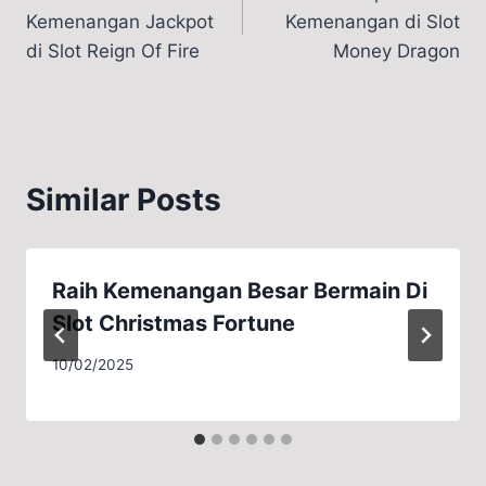
navigation
Kemenangan Jackpot
Kemenangan di Slot
di Slot Reign Of Fire
Money Dragon
Similar Posts
Raih Kemenangan Besar Bermain Di
Slot Christmas Fortune
10/02/2025