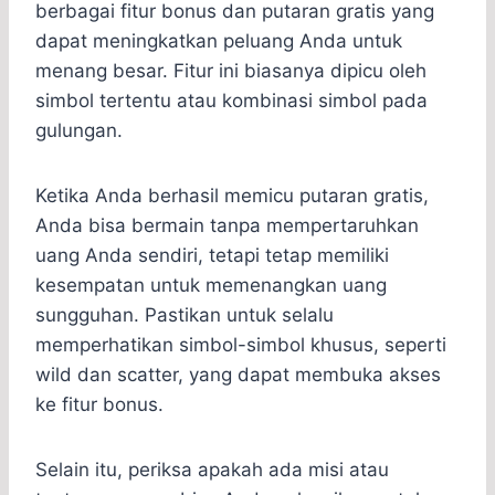
berbagai fitur bonus dan putaran gratis yang
dapat meningkatkan peluang Anda untuk
menang besar. Fitur ini biasanya dipicu oleh
simbol tertentu atau kombinasi simbol pada
gulungan.
Ketika Anda berhasil memicu putaran gratis,
Anda bisa bermain tanpa mempertaruhkan
uang Anda sendiri, tetapi tetap memiliki
kesempatan untuk memenangkan uang
sungguhan. Pastikan untuk selalu
memperhatikan simbol-simbol khusus, seperti
wild dan scatter, yang dapat membuka akses
ke fitur bonus.
Selain itu, periksa apakah ada misi atau