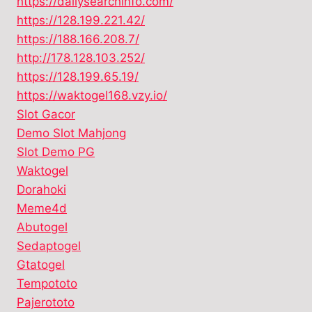
https://dailysearchinfo.com/
https://128.199.221.42/
https://188.166.208.7/
http://178.128.103.252/
https://128.199.65.19/
https://waktogel168.vzy.io/
Slot Gacor
Demo Slot Mahjong
Slot Demo PG
Waktogel
Dorahoki
Meme4d
Abutogel
Sedaptogel
Gtatogel
Tempototo
Pajerototo