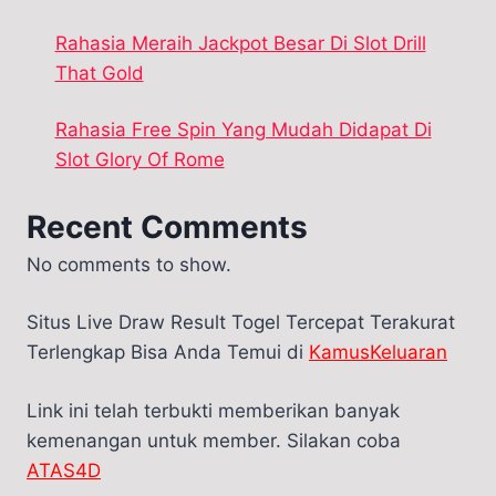
Rahasia Meraih Jackpot Besar Di Slot Drill
That Gold
Rahasia Free Spin Yang Mudah Didapat Di
Slot Glory Of Rome
Recent Comments
No comments to show.
Situs Live Draw Result Togel Tercepat Terakurat
Terlengkap Bisa Anda Temui di
KamusKeluaran
Link ini telah terbukti memberikan banyak
kemenangan untuk member. Silakan coba
ATAS4D