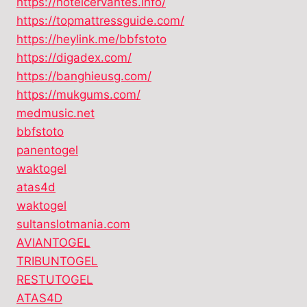
https://hotelcervantes.info/
https://topmattressguide.com/
https://heylink.me/bbfstoto
https://digadex.com/
https://banghieusg.com/
https://mukgums.com/
medmusic.net
bbfstoto
panentogel
waktogel
atas4d
waktogel
sultanslotmania.com
AVIANTOGEL
TRIBUNTOGEL
RESTUTOGEL
ATAS4D