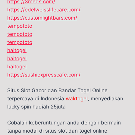
https://3meds.com/
https://edelweisslifecare.com/
https://customlightbars.com/
tempototo
tempototo
tempototo
haitogel
haitogel
haitogel
https://sushiexpresscafe.com/
Situs Slot Gacor dan Bandar Togel Online
terpercaya di Indonesia
waktogel
, menyediakan
lucky spin hadiah 25juta
Cobalah keberuntungan anda dengan bermain
tanpa modal di situs slot dan togel online