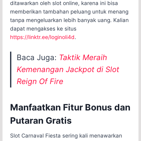
ditawarkan oleh slot online, karena ini bisa
memberikan tambahan peluang untuk menang
tanpa mengeluarkan lebih banyak uang. Kalian
dapat mengakses ke situs
https://linktr.ee/loginoli4d
.
Baca Juga:
Taktik Meraih
Kemenangan Jackpot di Slot
Reign Of Fire
Manfaatkan Fitur Bonus dan
Putaran Gratis
Slot Carnaval Fiesta sering kali menawarkan