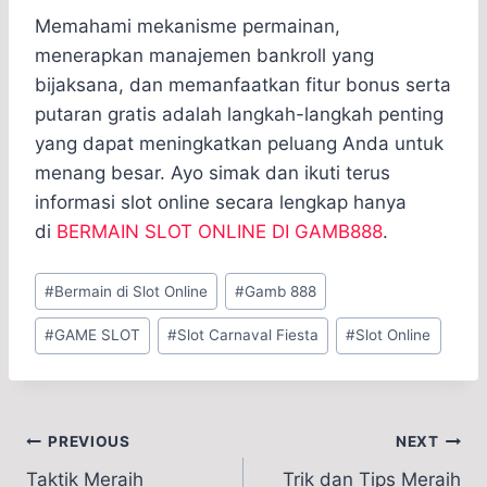
Memahami mekanisme permainan,
menerapkan manajemen bankroll yang
bijaksana, dan memanfaatkan fitur bonus serta
putaran gratis adalah langkah-langkah penting
yang dapat meningkatkan peluang Anda untuk
menang besar. Ayo simak dan ikuti terus
informasi slot online secara lengkap hanya
di
BERMAIN SLOT ONLINE DI GAMB888
.
Post
#
Bermain di Slot Online
#
Gamb 888
Tags:
#
GAME SLOT
#
Slot Carnaval Fiesta
#
Slot Online
Post
PREVIOUS
NEXT
Taktik Meraih
Trik dan Tips Meraih