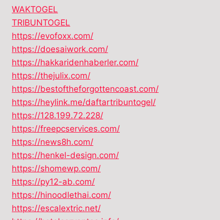
WAKTOGEL
TRIBUNTOGEL
https://evofoxx.com/
https://doesaiwork.com/
https://hakkaridenhaberler.com/
https://thejulix.com/
https://bestoftheforgottencoast.com/
https://heylink.me/daftartribuntogel/
https://128.199.72.228/
https://freepcservices.com/
https://news8h.com/
https://henkel-design.com/
https://shomewp.com/
https://py12-ab.com/
https://hinoodlethai.com/
https://escalextric.net/