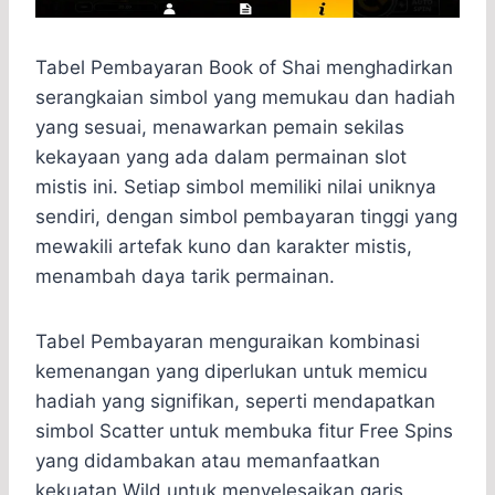
Tabel Pembayaran Book of Shai menghadirkan
serangkaian simbol yang memukau dan hadiah
yang sesuai, menawarkan pemain sekilas
kekayaan yang ada dalam permainan slot
mistis ini. Setiap simbol memiliki nilai uniknya
sendiri, dengan simbol pembayaran tinggi yang
mewakili artefak kuno dan karakter mistis,
menambah daya tarik permainan.
Tabel Pembayaran menguraikan kombinasi
kemenangan yang diperlukan untuk memicu
hadiah yang signifikan, seperti mendapatkan
simbol Scatter untuk membuka fitur Free Spins
yang didambakan atau memanfaatkan
kekuatan Wild untuk menyelesaikan garis