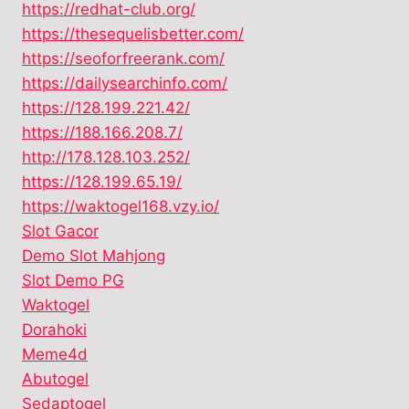
https://redhat-club.org/
https://thesequelisbetter.com/
https://seoforfreerank.com/
https://dailysearchinfo.com/
https://128.199.221.42/
https://188.166.208.7/
http://178.128.103.252/
https://128.199.65.19/
https://waktogel168.vzy.io/
Slot Gacor
Demo Slot Mahjong
Slot Demo PG
Waktogel
Dorahoki
Meme4d
Abutogel
Sedaptogel