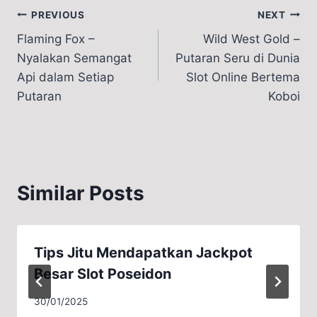
Post
PREVIOUS
NEXT
Flaming Fox –
Wild West Gold –
navigation
Nyalakan Semangat
Putaran Seru di Dunia
Api dalam Setiap
Slot Online Bertema
Putaran
Koboi
Similar Posts
Tips Jitu Mendapatkan Jackpot
Besar Slot Poseidon
30/01/2025