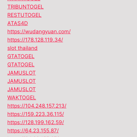
TRIBUNTOGEL
RESTUTOGEL
ATAS4D
https://wudangyuan.com/
https://178.128.119.34/
slot thailand
GTATOGEL
GTATOGEL
JAMUSLOT
JAMUSLOT
JAMUSLOT
WAKTOGEL
https://104.248.157.213/
https://159.223.36.115/
https://128.199.162.59/
https://64.23.155.87/