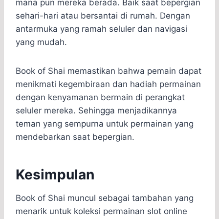
mana pun mereka berada. Baik saat bepergian
sehari-hari atau bersantai di rumah. Dengan
antarmuka yang ramah seluler dan navigasi
yang mudah.
Book of Shai memastikan bahwa pemain dapat
menikmati kegembiraan dan hadiah permainan
dengan kenyamanan bermain di perangkat
seluler mereka. Sehingga menjadikannya
teman yang sempurna untuk permainan yang
mendebarkan saat bepergian.
Kesimpulan
Book of Shai muncul sebagai tambahan yang
menarik untuk koleksi permainan slot online