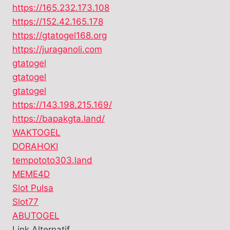
https://165.232.173.108
https://152.42.165.178
https://gtatogel168.org
https://juraganoli.com
gtatogel
gtatogel
gtatogel
https://143.198.215.169/
https://bapakgta.land/
WAKTOGEL
DORAHOKI
tempototo303.land
MEME4D
Slot Pulsa
Slot77
ABUTOGEL
Link Alternatif