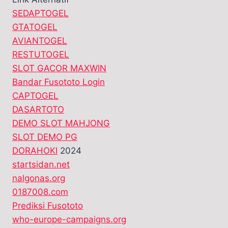
SEDAPTOGEL
GTATOGEL
AVIANTOGEL
RESTUTOGEL
SLOT GACOR MAXWIN
Bandar Fusototo Login
CAPTOGEL
DASARTOTO
DEMO SLOT MAHJONG
SLOT DEMO PG
DORAHOKI
2024
startsidan.net
nalgonas.org
0187008.com
Prediksi Fusototo
who-europe-campaigns.org