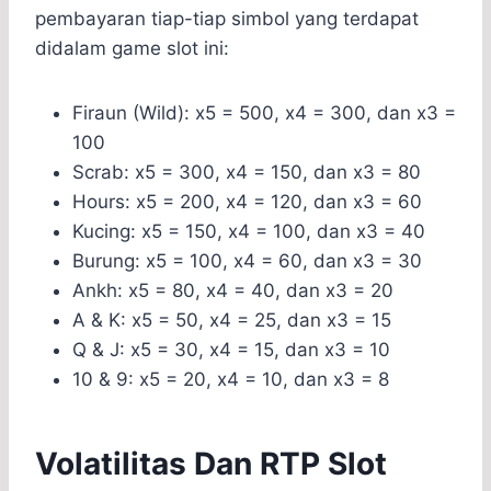
pembayaran tiap-tiap simbol yang terdapat
didalam game slot ini:
Firaun (Wild): x5 = 500, x4 = 300, dan x3 =
100
Scrab: x5 = 300, x4 = 150, dan x3 = 80
Hours: x5 = 200, x4 = 120, dan x3 = 60
Kucing: x5 = 150, x4 = 100, dan x3 = 40
Burung: x5 = 100, x4 = 60, dan x3 = 30
Ankh: x5 = 80, x4 = 40, dan x3 = 20
A & K: x5 = 50, x4 = 25, dan x3 = 15
Q & J: x5 = 30, x4 = 15, dan x3 = 10
10 & 9: x5 = 20, x4 = 10, dan x3 = 8
Volatilitas Dan RTP Slot