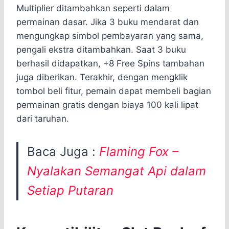
Multiplier ditambahkan seperti dalam
permainan dasar. Jika 3 buku mendarat dan
mengungkap simbol pembayaran yang sama,
pengali ekstra ditambahkan. Saat 3 buku
berhasil didapatkan, +8 Free Spins tambahan
juga diberikan. Terakhir, dengan mengklik
tombol beli fitur, pemain dapat membeli bagian
permainan gratis dengan biaya 100 kali lipat
dari taruhan.
Baca Juga :
Flaming Fox –
Nyalakan Semangat Api dalam
Setiap Putaran