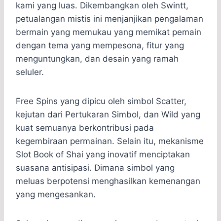
kami yang luas. Dikembangkan oleh Swintt,
petualangan mistis ini menjanjikan pengalaman
bermain yang memukau yang memikat pemain
dengan tema yang mempesona, fitur yang
menguntungkan, dan desain yang ramah
seluler.
Free Spins yang dipicu oleh simbol Scatter,
kejutan dari Pertukaran Simbol, dan Wild yang
kuat semuanya berkontribusi pada
kegembiraan permainan. Selain itu, mekanisme
Slot Book of Shai yang inovatif menciptakan
suasana antisipasi. Dimana simbol yang
meluas berpotensi menghasilkan kemenangan
yang mengesankan.