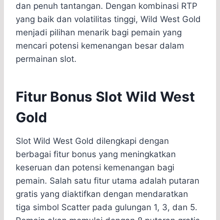
dan penuh tantangan. Dengan kombinasi RTP
yang baik dan volatilitas tinggi, Wild West Gold
menjadi pilihan menarik bagi pemain yang
mencari potensi kemenangan besar dalam
permainan slot.
Fitur Bonus Slot Wild West
Gold
Slot Wild West Gold dilengkapi dengan
berbagai fitur bonus yang meningkatkan
keseruan dan potensi kemenangan bagi
pemain. Salah satu fitur utama adalah putaran
gratis yang diaktifkan dengan mendaratkan
tiga simbol Scatter pada gulungan 1, 3, dan 5.