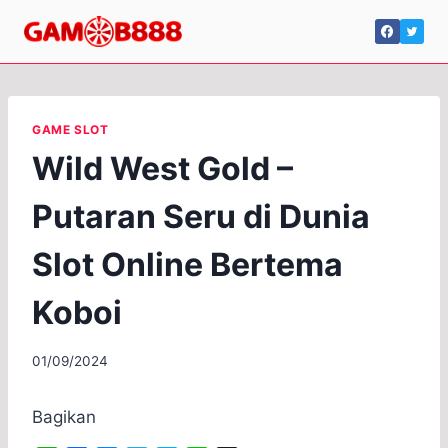
Skip
to
content
GAME SLOT
Wild West Gold –
Putaran Seru di Dunia
Slot Online Bertema
Koboi
01/09/2024
Bagikan