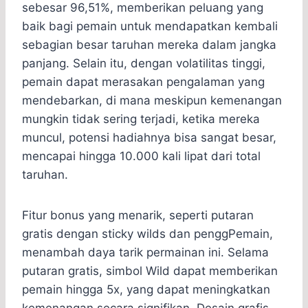
sebesar 96,51%, memberikan peluang yang
baik bagi pemain untuk mendapatkan kembali
sebagian besar taruhan mereka dalam jangka
panjang. Selain itu, dengan volatilitas tinggi,
pemain dapat merasakan pengalaman yang
mendebarkan, di mana meskipun kemenangan
mungkin tidak sering terjadi, ketika mereka
muncul, potensi hadiahnya bisa sangat besar,
mencapai hingga 10.000 kali lipat dari total
taruhan.
Fitur bonus yang menarik, seperti putaran
gratis dengan sticky wilds dan penggPemain,
menambah daya tarik permainan ini. Selama
putaran gratis, simbol Wild dapat memberikan
pemain hingga 5x, yang dapat meningkatkan