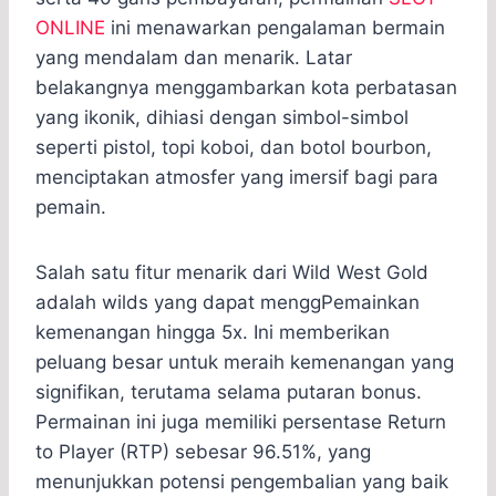
ONLINE
ini menawarkan pengalaman bermain
yang mendalam dan menarik. Latar
belakangnya menggambarkan kota perbatasan
yang ikonik, dihiasi dengan simbol-simbol
seperti pistol, topi koboi, dan botol bourbon,
menciptakan atmosfer yang imersif bagi para
pemain.
Salah satu fitur menarik dari Wild West Gold
adalah wilds yang dapat menggPemainkan
kemenangan hingga 5x. Ini memberikan
peluang besar untuk meraih kemenangan yang
signifikan, terutama selama putaran bonus.
Permainan ini juga memiliki persentase Return
to Player (RTP) sebesar 96.51%, yang
menunjukkan potensi pengembalian yang baik