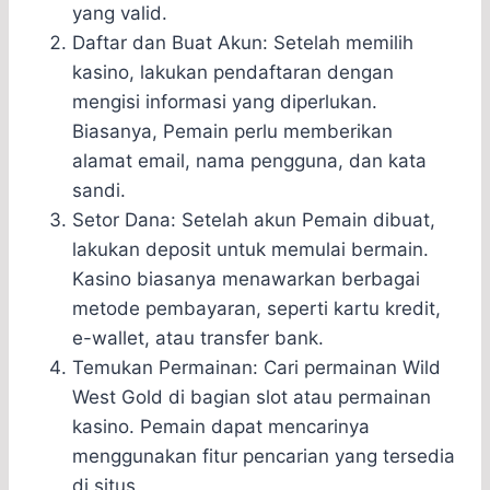
yang valid.
Daftar dan Buat Akun: Setelah memilih
kasino, lakukan pendaftaran dengan
mengisi informasi yang diperlukan.
Biasanya, Pemain perlu memberikan
alamat email, nama pengguna, dan kata
sandi.
Setor Dana: Setelah akun Pemain dibuat,
lakukan deposit untuk memulai bermain.
Kasino biasanya menawarkan berbagai
metode pembayaran, seperti kartu kredit,
e-wallet, atau transfer bank.
Temukan Permainan: Cari permainan Wild
West Gold di bagian slot atau permainan
kasino. Pemain dapat mencarinya
menggunakan fitur pencarian yang tersedia
di situs.