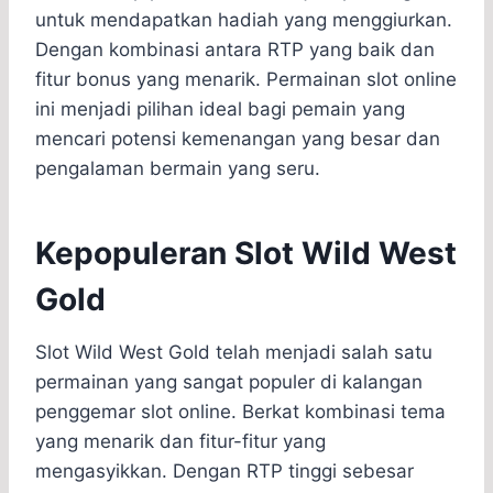
untuk mendapatkan hadiah yang menggiurkan.
Dengan kombinasi antara RTP yang baik dan
fitur bonus yang menarik. Permainan slot online
ini menjadi pilihan ideal bagi pemain yang
mencari potensi kemenangan yang besar dan
pengalaman bermain yang seru.
Kepopuleran Slot Wild West
Gold
Slot Wild West Gold telah menjadi salah satu
permainan yang sangat populer di kalangan
penggemar slot online. Berkat kombinasi tema
yang menarik dan fitur-fitur yang
mengasyikkan. Dengan RTP tinggi sebesar