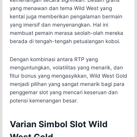
kemenangan secara signifikan. Desain grafis
yang menawan dan tema Wild West yang
kental juga memberikan pengalaman bermain
yang imersif dan menyenangkan. Hal ini
membuat pemain merasa seolah-olah mereka
berada di tengah-tengah petualangan koboi.
Dengan kombinasi antara RTP yang
menguntungkan, volatilitas yang menarik, dan
fitur bonus yang mengasyikkan, Wild West Gold
menjadi pilihan yang sangat menarik bagi para
penggemar slot yang mencari keseruan dan
potensi kemenangan besar.
Varian Simbol Slot Wild