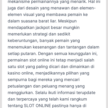
mekanisme permainannya yang menarik. Hal ini
juga dari desain yang menawan dan elemen-
elemen visual yang membawa pemain ke
dalam suasana barat liar. Meskipun
mendapatkan jackpot besar mungkin
memerlukan strategi dan sedikit
keberuntungan, banyak pemain yang
menemukan kesenangan dan tantangan dalam
setiap putaran. Dengan semua keunggulan ini,
permainan slot online ini tetap menjadi salah
satu slot yang paling dicari dan dimainkan di
kasino online, menjadikannya pilihan yang
sempurna bagi mereka yang mencari
petualangan dan peluang menang yang
menggiurkan. Selalu ikuti informasi terupdate
dan terpercaya yang telah kami rangkum
tentang SLOT ONLINE pastinya hanya di