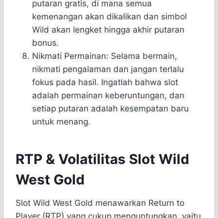
putaran gratis, di mana semua
kemenangan akan dikalikan dan simbol
Wild akan lengket hingga akhir putaran
bonus.
Nikmati Permainan: Selama bermain,
nikmati pengalaman dan jangan terlalu
fokus pada hasil. Ingatlah bahwa slot
adalah permainan keberuntungan, dan
setiap putaran adalah kesempatan baru
untuk menang.
RTP & Volatilitas Slot Wild
West Gold
Slot Wild West Gold menawarkan Return to
Player (RTP) yang cukup menguntungkan, yaitu