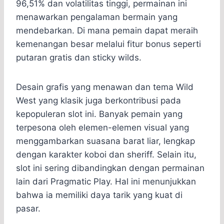
96,51% dan volatilitas tinggi, permainan ini
menawarkan pengalaman bermain yang
mendebarkan. Di mana pemain dapat meraih
kemenangan besar melalui fitur bonus seperti
putaran gratis dan sticky wilds.
Desain grafis yang menawan dan tema Wild
West yang klasik juga berkontribusi pada
kepopuleran slot ini. Banyak pemain yang
terpesona oleh elemen-elemen visual yang
menggambarkan suasana barat liar, lengkap
dengan karakter koboi dan sheriff. Selain itu,
slot ini sering dibandingkan dengan permainan
lain dari Pragmatic Play. Hal ini menunjukkan
bahwa ia memiliki daya tarik yang kuat di
pasar.