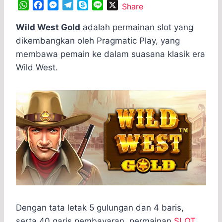
W
F
M
T
S
L
X
Share
h
a
e
e
k
i
a
c
s
l
y
n
Wild West Gold
adalah permainan slot yang
t
e
s
e
p
e
dikembangkan oleh Pragmatic Play, yang
s
b
e
g
e
membawa pemain ke dalam suasana klasik era
A
o
n
r
Wild West.
p
o
g
a
p
k
e
m
r
Dengan tata letak 5 gulungan dan 4 baris,
serta 40 garis pembayaran, permainan
SLOT