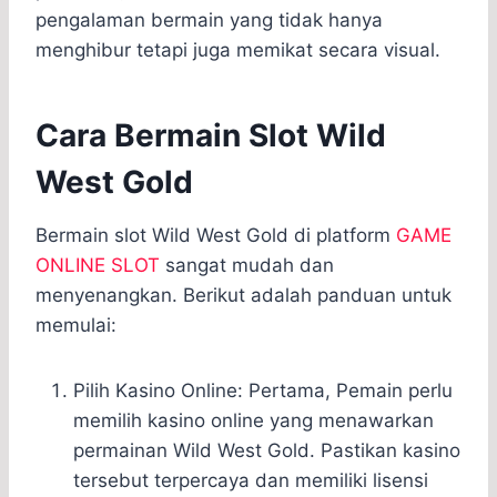
pengalaman bermain yang tidak hanya
menghibur tetapi juga memikat secara visual.
Cara Bermain Slot Wild
West Gold
Bermain slot Wild West Gold di platform
GAME
ONLINE SLOT
sangat mudah dan
menyenangkan. Berikut adalah panduan untuk
memulai:
Pilih Kasino Online: Pertama, Pemain perlu
memilih kasino online yang menawarkan
permainan Wild West Gold. Pastikan kasino
tersebut terpercaya dan memiliki lisensi