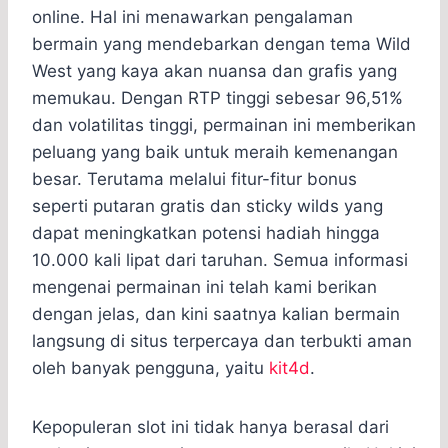
online. Hal ini menawarkan pengalaman
bermain yang mendebarkan dengan tema Wild
West yang kaya akan nuansa dan grafis yang
memukau. Dengan RTP tinggi sebesar 96,51%
dan volatilitas tinggi, permainan ini memberikan
peluang yang baik untuk meraih kemenangan
besar. Terutama melalui fitur-fitur bonus
seperti putaran gratis dan sticky wilds yang
dapat meningkatkan potensi hadiah hingga
10.000 kali lipat dari taruhan. Semua informasi
mengenai permainan ini telah kami berikan
dengan jelas, dan kini saatnya kalian bermain
langsung di situs terpercaya dan terbukti aman
oleh banyak pengguna, yaitu
kit4d
.
Kepopuleran slot ini tidak hanya berasal dari