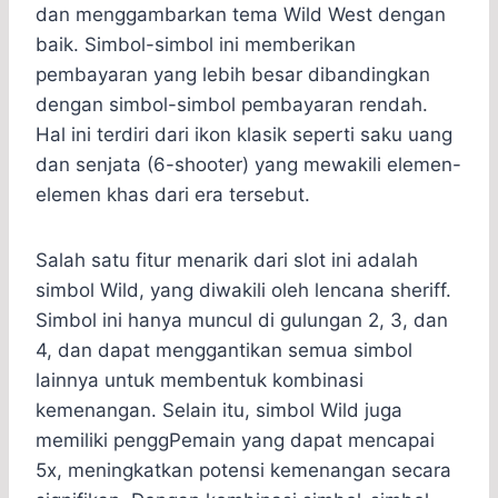
dan menggambarkan tema Wild West dengan
baik. Simbol-simbol ini memberikan
pembayaran yang lebih besar dibandingkan
dengan simbol-simbol pembayaran rendah.
Hal ini terdiri dari ikon klasik seperti saku uang
dan senjata (6-shooter) yang mewakili elemen-
elemen khas dari era tersebut.
Salah satu fitur menarik dari slot ini adalah
simbol Wild, yang diwakili oleh lencana sheriff.
Simbol ini hanya muncul di gulungan 2, 3, dan
4, dan dapat menggantikan semua simbol
lainnya untuk membentuk kombinasi
kemenangan. Selain itu, simbol Wild juga
memiliki penggPemain yang dapat mencapai
5x, meningkatkan potensi kemenangan secara