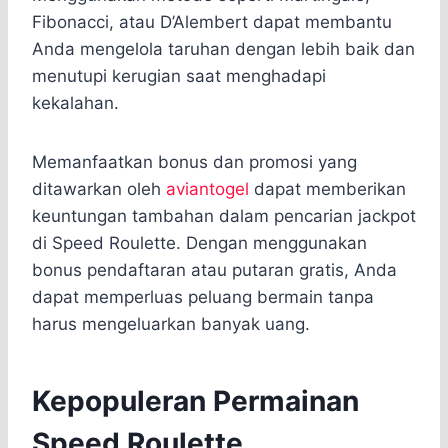
Fibonacci, atau D’Alembert dapat membantu
Anda mengelola taruhan dengan lebih baik dan
menutupi kerugian saat menghadapi
kekalahan.
Memanfaatkan bonus dan promosi yang
ditawarkan oleh
aviantogel
dapat memberikan
keuntungan tambahan dalam pencarian jackpot
di Speed Roulette. Dengan menggunakan
bonus pendaftaran atau putaran gratis, Anda
dapat memperluas peluang bermain tanpa
harus mengeluarkan banyak uang.
Kepopuleran Permainan
Speed Roulette