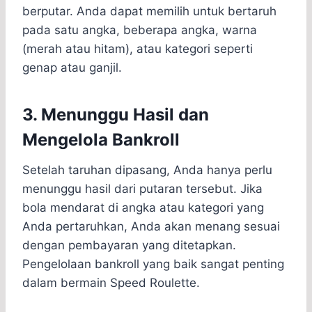
berputar. Anda dapat memilih untuk bertaruh
pada satu angka, beberapa angka, warna
(merah atau hitam), atau kategori seperti
genap atau ganjil.
3. Menunggu Hasil dan
Mengelola Bankroll
Setelah taruhan dipasang, Anda hanya perlu
menunggu hasil dari putaran tersebut. Jika
bola mendarat di angka atau kategori yang
Anda pertaruhkan, Anda akan menang sesuai
dengan pembayaran yang ditetapkan.
Pengelolaan bankroll yang baik sangat penting
dalam bermain Speed Roulette.