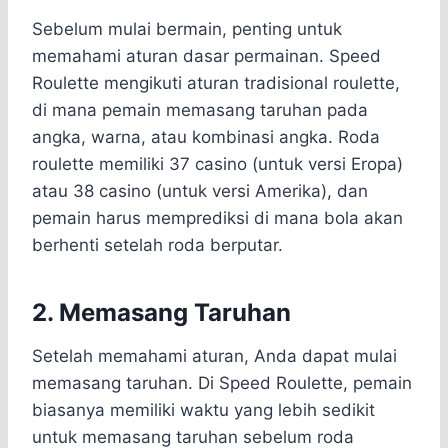
Sebelum mulai bermain, penting untuk
memahami aturan dasar permainan. Speed
Roulette mengikuti aturan tradisional roulette,
di mana pemain memasang taruhan pada
angka, warna, atau kombinasi angka. Roda
roulette memiliki 37 casino (untuk versi Eropa)
atau 38 casino (untuk versi Amerika), dan
pemain harus memprediksi di mana bola akan
berhenti setelah roda berputar.
2. Memasang Taruhan
Setelah memahami aturan, Anda dapat mulai
memasang taruhan. Di Speed Roulette, pemain
biasanya memiliki waktu yang lebih sedikit
untuk memasang taruhan sebelum roda