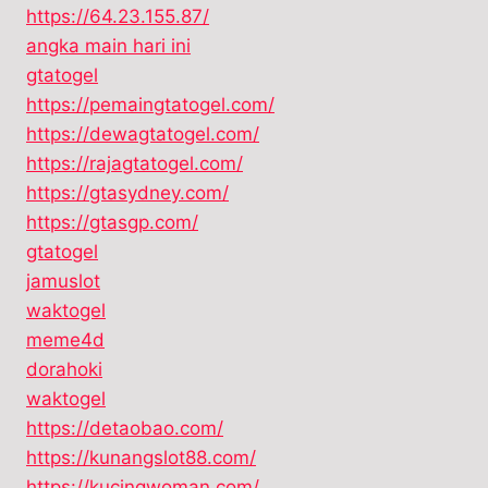
https://64.23.155.87/
angka main hari ini
gtatogel
https://pemaingtatogel.com/
https://dewagtatogel.com/
https://rajagtatogel.com/
https://gtasydney.com/
https://gtasgp.com/
gtatogel
jamuslot
waktogel
meme4d
dorahoki
waktogel
https://detaobao.com/
https://kunangslot88.com/
https://kucingwoman.com/