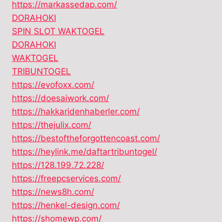
https://markassedap.com/
DORAHOKI
SPIN SLOT WAKTOGEL
DORAHOKI
WAKTOGEL
TRIBUNTOGEL
https://evofoxx.com/
https://doesaiwork.com/
https://hakkaridenhaberler.com/
https://thejulix.com/
https://bestoftheforgottencoast.com/
https://heylink.me/daftartribuntogel/
https://128.199.72.228/
https://freepcservices.com/
https://news8h.com/
https://henkel-design.com/
https://shomewp.com/