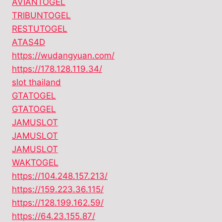
AVIANTOGEL
TRIBUNTOGEL
RESTUTOGEL
ATAS4D
https://wudangyuan.com/
https://178.128.119.34/
slot thailand
GTATOGEL
GTATOGEL
JAMUSLOT
JAMUSLOT
JAMUSLOT
WAKTOGEL
https://104.248.157.213/
https://159.223.36.115/
https://128.199.162.59/
https://64.23.155.87/