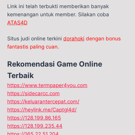
Link ini telah terbukti memberikan banyak
kemenangan untuk member. Silakan coba
ATAS4D
Situs judi online terkini
dorahoki
dengan bonus
fantastis paling cuan.
Rekomendasi Game Online
Terbaik
https://www.termpaper4you.com
https://sidecarcc.com
https://keluarantercepat.com/
https://heylink.me/Captgl4d/
https://128.199.86.165
https://128.199.235.44
https://165.22.51.204