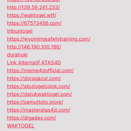
http://139.59.241.233/
https://waktogel.wtf/
https://67573456.com/
tribuntogel
https://wyomingsafetytraining.com/
http://146.190.100.186/
dorahoki
Link Alternatif ATAS4D
https://meme4dofficial.com/
https://doragacor.com/
https://abutogelcolok.com/
https://datukwaktogel.com/
https://semuttoto.store/
https://masteratas4d.com/
https://digadex.com/
WAKTOGEL