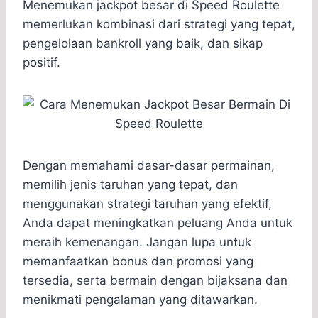
a
c
s
l
y
n
Menemukan jackpot besar di Speed Roulette
t
e
s
e
p
e
memerlukan kombinasi dari strategi yang tepat,
s
b
e
g
e
pengelolaan bankroll yang baik, dan sikap
A
o
n
r
positif.
p
o
g
a
p
k
e
m
r
Dengan memahami dasar-dasar permainan,
memilih jenis taruhan yang tepat, dan
menggunakan strategi taruhan yang efektif,
Anda dapat meningkatkan peluang Anda untuk
meraih kemenangan. Jangan lupa untuk
memanfaatkan bonus dan promosi yang
tersedia, serta bermain dengan bijaksana dan
menikmati pengalaman yang ditawarkan.