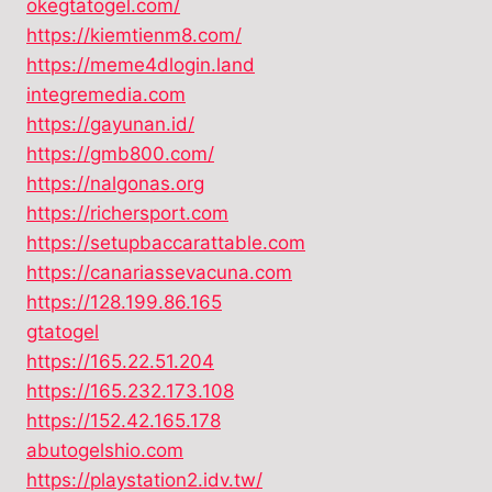
okegtatogel.com/
https://kiemtienm8.com/
https://meme4dlogin.land
integremedia.com
https://gayunan.id/
https://gmb800.com/
https://nalgonas.org
https://richersport.com
https://setupbaccarattable.com
https://canariassevacuna.com
https://128.199.86.165
gtatogel
https://165.22.51.204
https://165.232.173.108
https://152.42.165.178
abutogelshio.com
https://playstation2.idv.tw/