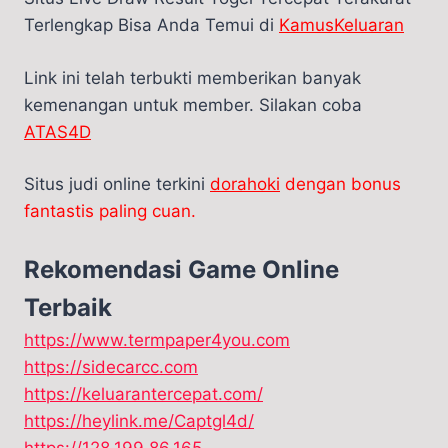
Terlengkap Bisa Anda Temui di
KamusKeluaran
Link ini telah terbukti memberikan banyak
kemenangan untuk member. Silakan coba
ATAS4D
Situs judi online terkini
dorahoki
dengan bonus
fantastis paling cuan.
Rekomendasi Game Online
Terbaik
https://www.termpaper4you.com
https://sidecarcc.com
https://keluarantercepat.com/
https://heylink.me/Captgl4d/
https://128.199.86.165