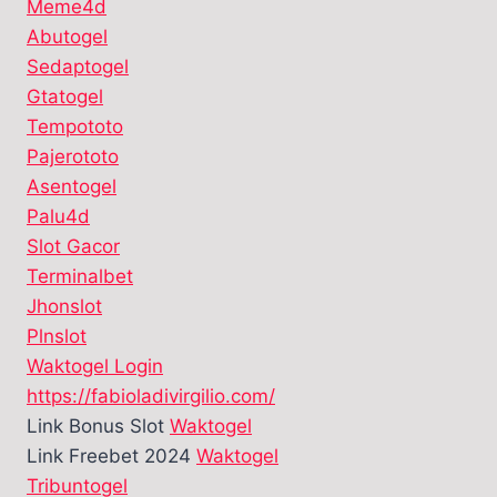
Meme4d
Abutogel
Sedaptogel
Gtatogel
Tempototo
Pajerototo
Asentogel
Palu4d
Slot Gacor
Terminalbet
Jhonslot
Plnslot
Waktogel Login
https://fabioladivirgilio.com/
Link Bonus Slot
Waktogel
Link Freebet 2024
Waktogel
Tribuntogel