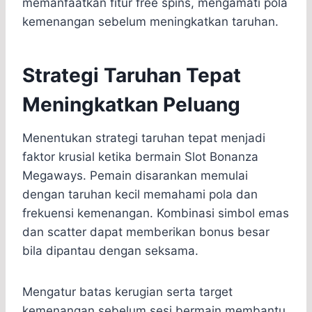
memanfaatkan fitur free spins, mengamati pola
kemenangan sebelum meningkatkan taruhan.
Strategi Taruhan Tepat
Meningkatkan Peluang
Menentukan strategi taruhan tepat menjadi
faktor krusial ketika bermain Slot Bonanza
Megaways. Pemain disarankan memulai
dengan taruhan kecil memahami pola dan
frekuensi kemenangan. Kombinasi simbol emas
dan scatter dapat memberikan bonus besar
bila dipantau dengan seksama.
Mengatur batas kerugian serta target
kemenangan sebelum sesi bermain membantu