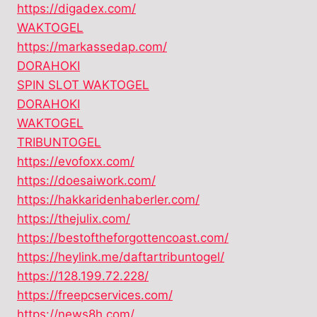
https://digadex.com/
WAKTOGEL
https://markassedap.com/
DORAHOKI
SPIN SLOT WAKTOGEL
DORAHOKI
WAKTOGEL
TRIBUNTOGEL
https://evofoxx.com/
https://doesaiwork.com/
https://hakkaridenhaberler.com/
https://thejulix.com/
https://bestoftheforgottencoast.com/
https://heylink.me/daftartribuntogel/
https://128.199.72.228/
https://freepcservices.com/
https://news8h.com/