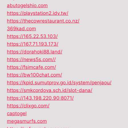
abutogelshio.com
https://playstation2.idv.tw/
https://thecowrestaurant.co.nz/
369kad.com
https://165.22.53.103/
https://167.71.193.173/
https://dorahoki88.land/
https://news5s.com//
https://fsimcafe.com/
https://bw100chat.com/
https://kpid.sumutprov.go.id/system/penjaou/
https://smkcordova.sch.id/slot-dana/
https://143.198.220.90:8071/
https://clixgo.com/
captogel
megasmurfs.com