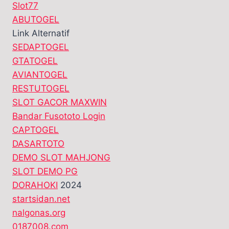
Slot77
ABUTOGEL
Link Alternatif
SEDAPTOGEL
GTATOGEL
AVIANTOGEL
RESTUTOGEL
SLOT GACOR MAXWIN
Bandar Fusototo Login
CAPTOGEL
DASARTOTO
DEMO SLOT MAHJONG
SLOT DEMO PG
DORAHOKI
2024
startsidan.net
nalgonas.org
0187008.com