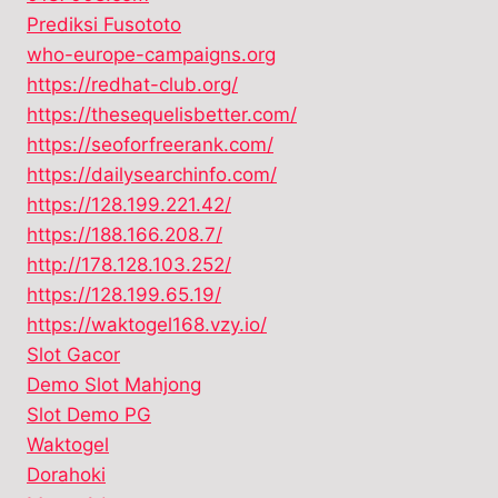
Prediksi Fusototo
who-europe-campaigns.org
https://redhat-club.org/
https://thesequelisbetter.com/
https://seoforfreerank.com/
https://dailysearchinfo.com/
https://128.199.221.42/
https://188.166.208.7/
http://178.128.103.252/
https://128.199.65.19/
https://waktogel168.vzy.io/
Slot Gacor
Demo Slot Mahjong
Slot Demo PG
Waktogel
Dorahoki