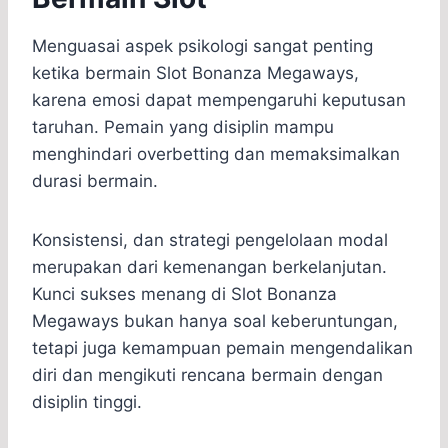
Menguasai aspek psikologi sangat penting
ketika bermain Slot Bonanza Megaways,
karena emosi dapat mempengaruhi keputusan
taruhan. Pemain yang disiplin mampu
menghindari overbetting dan memaksimalkan
durasi bermain.
Konsistensi, dan strategi pengelolaan modal
merupakan dari kemenangan berkelanjutan.
Kunci sukses menang di Slot Bonanza
Megaways bukan hanya soal keberuntungan,
tetapi juga kemampuan pemain mengendalikan
diri dan mengikuti rencana bermain dengan
disiplin tinggi.