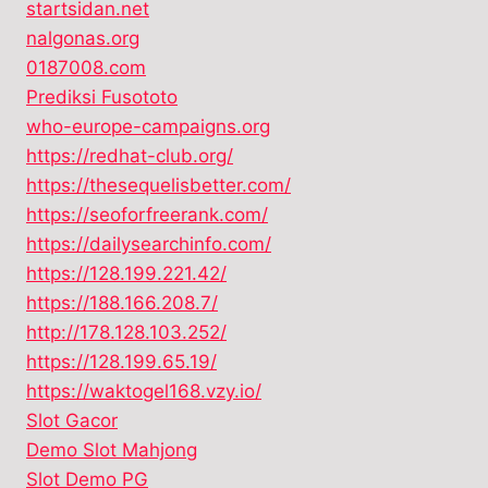
startsidan.net
nalgonas.org
0187008.com
Prediksi Fusototo
who-europe-campaigns.org
https://redhat-club.org/
https://thesequelisbetter.com/
https://seoforfreerank.com/
https://dailysearchinfo.com/
https://128.199.221.42/
https://188.166.208.7/
http://178.128.103.252/
https://128.199.65.19/
https://waktogel168.vzy.io/
Slot Gacor
Demo Slot Mahjong
Slot Demo PG