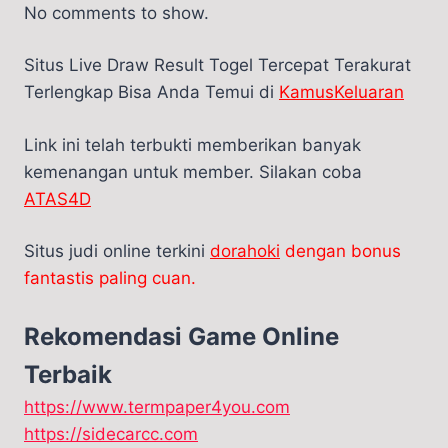
No comments to show.
Situs Live Draw Result Togel Tercepat Terakurat
Terlengkap Bisa Anda Temui di
KamusKeluaran
Link ini telah terbukti memberikan banyak
kemenangan untuk member. Silakan coba
ATAS4D
Situs judi online terkini
dorahoki
dengan bonus
fantastis paling cuan.
Rekomendasi Game Online
Terbaik
https://www.termpaper4you.com
https://sidecarcc.com