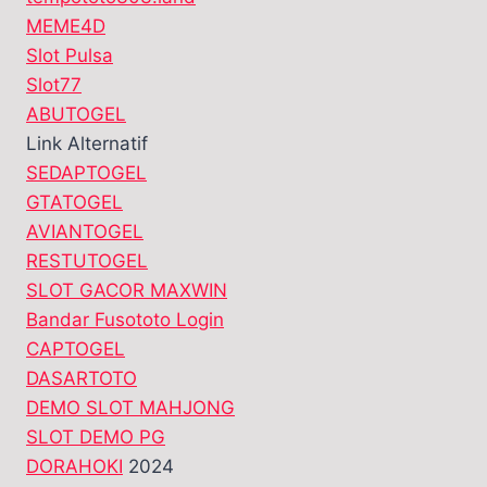
MEME4D
Slot Pulsa
Slot77
ABUTOGEL
Link Alternatif
SEDAPTOGEL
GTATOGEL
AVIANTOGEL
RESTUTOGEL
SLOT GACOR MAXWIN
Bandar Fusototo Login
CAPTOGEL
DASARTOTO
DEMO SLOT MAHJONG
SLOT DEMO PG
DORAHOKI
2024