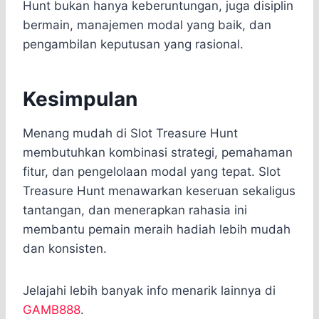
Hunt bukan hanya keberuntungan, juga disiplin
bermain, manajemen modal yang baik, dan
pengambilan keputusan yang rasional.
Kesimpulan
Menang mudah di Slot Treasure Hunt
membutuhkan kombinasi strategi, pemahaman
fitur, dan pengelolaan modal yang tepat. Slot
Treasure Hunt menawarkan keseruan sekaligus
tantangan, dan menerapkan rahasia ini
membantu pemain meraih hadiah lebih mudah
dan konsisten.
Jelajahi lebih banyak info menarik lainnya di
GAMB888
.