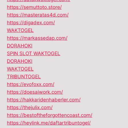
https://semuttoto.store/
https://masteratas4d.com/
https://digadex.com/
WAKTOGEL
https://markassedap.com/
DORAHOKI
SPIN SLOT WAKTOGEL
DORAHOKI
WAKTOGEL
TRIBUNTOGEL
https://evofoxx.com/
https://doesaiwork.com/
https://hakkaridenhaberler.com/
https://thejulix.com/
https://bestoftheforgottencoast.com/
https://heylink.me/daftartribuntogel/