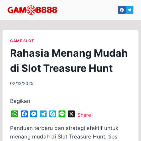
Skip
to
content
GAME SLOT
Rahasia Menang Mudah
di Slot Treasure Hunt
02/12/2025
Bagikan
W
F
M
T
S
L
X
Share
h
a
e
e
k
i
a
c
s
l
y
n
Panduan terbaru dan strategi efektif untuk
t
e
s
e
p
e
menang mudah di Slot Treasure Hunt, tips