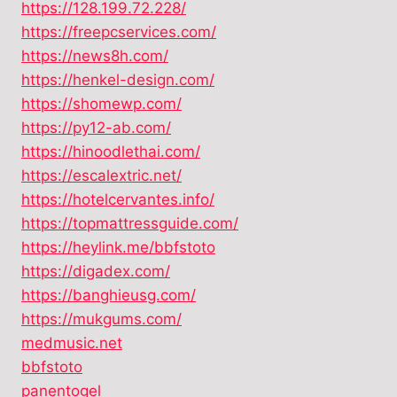
https://128.199.72.228/
https://freepcservices.com/
https://news8h.com/
https://henkel-design.com/
https://shomewp.com/
https://py12-ab.com/
https://hinoodlethai.com/
https://escalextric.net/
https://hotelcervantes.info/
https://topmattressguide.com/
https://heylink.me/bbfstoto
https://digadex.com/
https://banghieusg.com/
https://mukgums.com/
medmusic.net
bbfstoto
panentogel