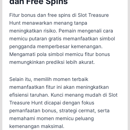
dan Free Spins
Fitur bonus dan free spins di Slot Treasure
Hunt menawarkan menang tanpa
meningkatkan risiko. Pemain mengenali cara
memicu putaran gratis memanfaatkan simbol
pengganda memperbesar kemenangan.
Mengamati pola simbol memicu fitur bonus
memungkinkan prediksi lebih akurat.
Selain itu, memilih momen terbaik
memanfaatkan fitur ini akan meningkatkan
efisiensi taruhan. Kunci menang mudah di Slot
Treasure Hunt dicapai dengan fokus
pemanfaatan bonus, strategi cermat, serta
memahami momen memicu peluang
kemenangan maksimal.