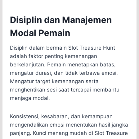
Disiplin dan Manajemen
Modal Pemain
Disiplin dalam bermain Slot Treasure Hunt
adalah faktor penting kemenangan
berkelanjutan. Pemain menetapkan batas,
mengatur durasi, dan tidak terbawa emosi.
Mengatur target kemenangan serta
menghentikan sesi saat tercapai membantu
menjaga modal.
Konsistensi, kesabaran, dan kemampuan
mengendalikan emosi menentukan hasil jangka
panjang. Kunci menang mudah di Slot Treasure