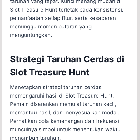
taruhan yang tepat. Kunci menang mudah di
Slot Treasure Hunt terletak pada konsistensi,
pemanfaatan setiap fitur, serta kesabaran
menunggu momen putaran yang
menguntungkan.
Strategi Taruhan Cerdas di
Slot Treasure Hunt
Menetapkan strategi taruhan cerdas
memengaruhi hasil di Slot Treasure Hunt.
Pemain disarankan memulai taruhan kecil,
memantau hasil, dan menyesuaikan modal.
Perhatikan pola kemenangan dan frekuensi
munculnya simbol untuk menentukan waktu
menambah taruhan.