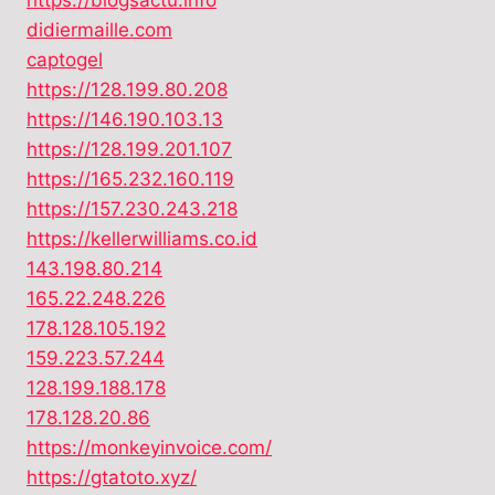
didiermaille.com
captogel
https://128.199.80.208
https://146.190.103.13
https://128.199.201.107
https://165.232.160.119
https://157.230.243.218
https://kellerwilliams.co.id
143.198.80.214
165.22.248.226
178.128.105.192
159.223.57.244
128.199.188.178
178.128.20.86
https://monkeyinvoice.com/
https://gtatoto.xyz/