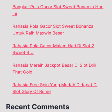
Bongkar Pola Gacor Slot Sweet Bonanza Hari
Ini
Rahasia Pola Gacor Slot Sweet Bonanza
Untuk Raih Maxwin Besar
Rahasia Pola Gacor Malam Hari Di Slot 2
Sweet 4 U
Rahasia Meraih Jackpot Besar Di Slot Drill
That Gold
Rahasia Free Spin Yang Mudah Didapat Di
Slot Glory Of Rome
Recent Comments