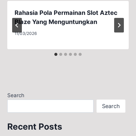
Rahasia Pola Permainan Slot Aztec
Blaze Yang Menguntungkan
11/03/2026
Search
Search
Recent Posts