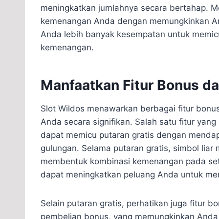
meningkatkan jumlahnya secara bertahap. M
kemenangan Anda dengan memungkinkan And
Anda lebih banyak kesempatan untuk memic
kemenangan.
Manfaatkan Fitur Bonus da
Slot Wildos menawarkan berbagai fitur bon
Anda secara signifikan. Salah satu fitur yan
dapat memicu putaran gratis dengan mendapa
gulungan. Selama putaran gratis, simbol liar
membentuk kombinasi kemenangan pada seti
dapat meningkatkan peluang Anda untuk mena
Selain putaran gratis, perhatikan juga fitur 
pembelian bonus, yang memungkinkan Anda m