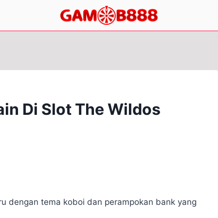
n Di Slot The Wildos
seru dengan tema koboi dan perampokan bank yang