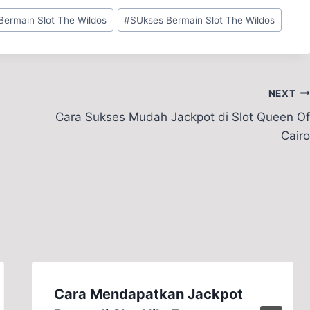
Bermain Slot The Wildos
#
SUkses Bermain Slot The Wildos
NEXT
Cara Sukses Mudah Jackpot di Slot Queen Of
Cairo
Cara Mendapatkan Jackpot