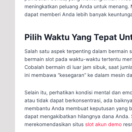
meningkatkan peluang Anda untuk menang. M
dapat memberi Anda lebih banyak keuntung
Pilih Waktu Yang Tepat Un
Salah satu aspek terpenting dalam bermain 
bermain slot pada waktu-waktu tertentu me
Cobalah bermain di luar jam sibuk, saat jumla
ini membawa “kesegaran” ke dalam mesin d
Selain itu, perhatikan kondisi mental dan e
atau tidak dapat berkonsentrasi, ada baiknya 
membantu Anda membuat keputusan yang bai
dapat mengakibatkan hilangnya dana Anda. S
merekomendasikan situs
slot akun demo
res