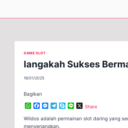
Skip
to
content
GAME SLOT
langakah Sukses Bermai
16/01/2025
Bagikan
W
F
M
T
S
L
X
Share
h
a
e
e
k
i
a
c
s
l
y
n
Wildos adalah permainan slot daring yang 
t
e
s
e
p
e
menyenangkan.