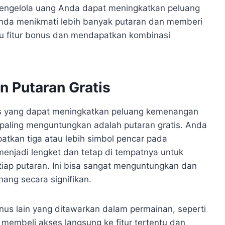
engelola uang Anda dapat meningkatkan peluang
a menikmati lebih banyak putaran dan memberi
u fitur bonus dan mendapatkan kombinasi
n Putaran Gratis
us yang dapat meningkatkan peluang kemenangan
g paling menguntungkan adalah putaran gratis. Anda
tkan tiga atau lebih simbol pencar pada
 menjadi lengket dan tetap di tempatnya untuk
ap putaran. Ini bisa sangat menguntungkan dan
ng secara signifikan.
bonus lain yang ditawarkan dalam permainan, seperti
embeli akses langsung ke fitur tertentu dan