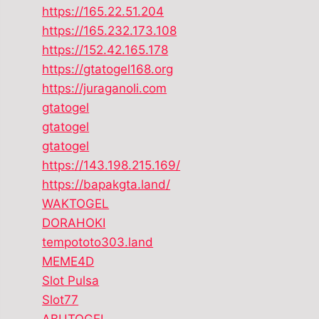
https://165.22.51.204
https://165.232.173.108
https://152.42.165.178
https://gtatogel168.org
https://juraganoli.com
gtatogel
gtatogel
gtatogel
https://143.198.215.169/
https://bapakgta.land/
WAKTOGEL
DORAHOKI
tempototo303.land
MEME4D
Slot Pulsa
Slot77