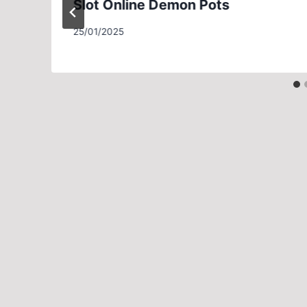
Slot Online Demon Pots
25/01/2025