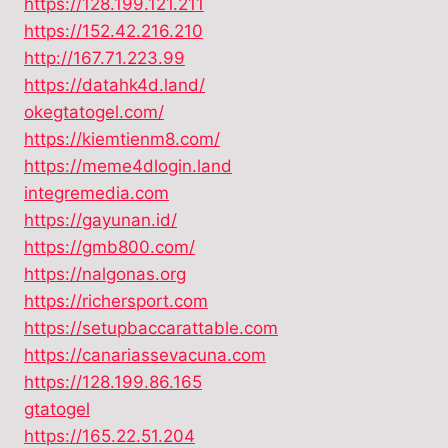
https://128.199.121.211
https://152.42.216.210
http://167.71.223.99
https://datahk4d.land/
okegtatogel.com/
https://kiemtienm8.com/
https://meme4dlogin.land
integremedia.com
https://gayunan.id/
https://gmb800.com/
https://nalgonas.org
https://richersport.com
https://setupbaccarattable.com
https://canariassevacuna.com
https://128.199.86.165
gtatogel
https://165.22.51.204