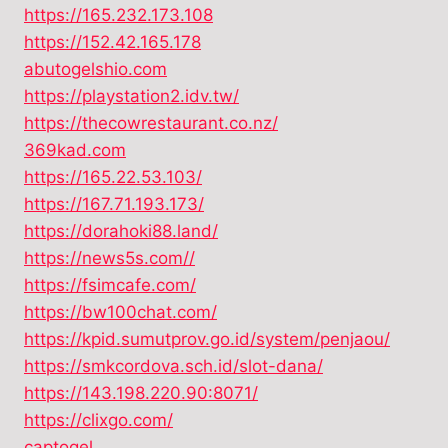
https://165.232.173.108
https://152.42.165.178
abutogelshio.com
https://playstation2.idv.tw/
https://thecowrestaurant.co.nz/
369kad.com
https://165.22.53.103/
https://167.71.193.173/
https://dorahoki88.land/
https://news5s.com//
https://fsimcafe.com/
https://bw100chat.com/
https://kpid.sumutprov.go.id/system/penjaou/
https://smkcordova.sch.id/slot-dana/
https://143.198.220.90:8071/
https://clixgo.com/
captogel