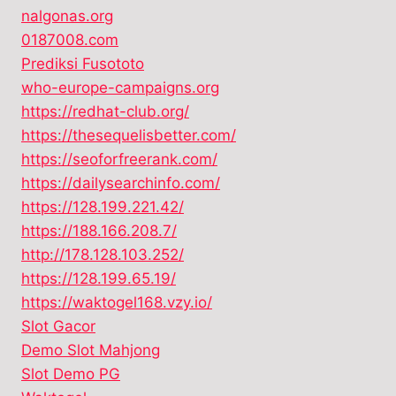
nalgonas.org
0187008.com
Prediksi Fusototo
who-europe-campaigns.org
https://redhat-club.org/
https://thesequelisbetter.com/
https://seoforfreerank.com/
https://dailysearchinfo.com/
https://128.199.221.42/
https://188.166.208.7/
http://178.128.103.252/
https://128.199.65.19/
https://waktogel168.vzy.io/
Slot Gacor
Demo Slot Mahjong
Slot Demo PG