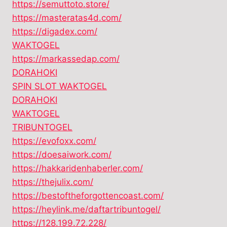
https://semuttoto.store/
https://masteratas4d.com/
https://digadex.com/
WAKTOGEL
https://markassedap.com/
DORAHOKI
SPIN SLOT WAKTOGEL
DORAHOKI
WAKTOGEL
TRIBUNTOGEL
https://evofoxx.com/
https://doesaiwork.com/
https://hakkaridenhaberler.com/
https://thejulix.com/
https://bestoftheforgottencoast.com/
https://heylink.me/daftartribuntogel/
https://128.199.72.228/