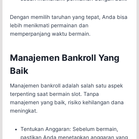
Dengan memilih taruhan yang tepat, Anda bisa
lebih menikmati permainan dan
memperpanjang waktu bermain.
Manajemen Bankroll Yang
Baik
Manajemen bankroll adalah salah satu aspek
terpenting saat bermain slot. Tanpa
manajemen yang baik, risiko kehilangan dana
meningkat.
Tentukan Anggaran: Sebelum bermain,
pastikan Anda menetapkan anggaran yang