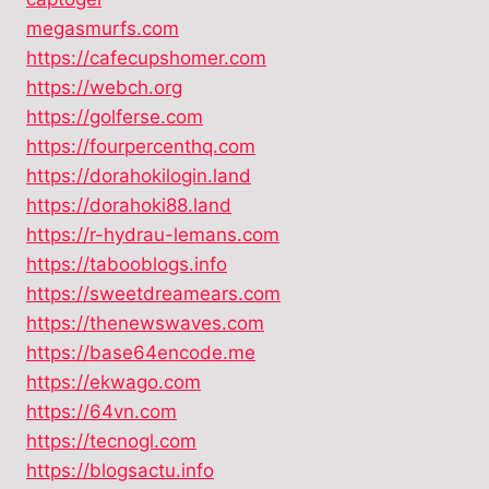
megasmurfs.com
https://cafecupshomer.com
https://webch.org
https://golferse.com
https://fourpercenthq.com
https://dorahokilogin.land
https://dorahoki88.land
https://r-hydrau-lemans.com
https://tabooblogs.info
https://sweetdreamears.com
https://thenewswaves.com
https://base64encode.me
https://ekwago.com
https://64vn.com
https://tecnogl.com
https://blogsactu.info