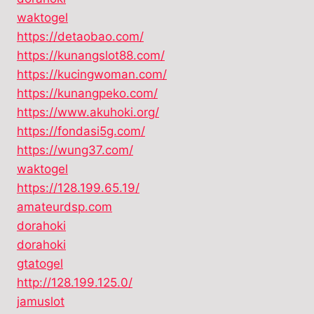
waktogel
https://detaobao.com/
https://kunangslot88.com/
https://kucingwoman.com/
https://kunangpeko.com/
https://www.akuhoki.org/
https://fondasi5g.com/
https://wung37.com/
waktogel
https://128.199.65.19/
amateurdsp.com
dorahoki
dorahoki
gtatogel
http://128.199.125.0/
jamuslot