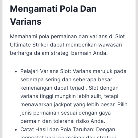
Mengamati Pola Dan
Varians
Memahami pola permainan dan varians di Slot
Ultimate Striker dapat memberikan wawasan
berharga dalam strategi bermain Anda.
Pelajari Varians Slot: Varians merujuk pada
seberapa sering dan seberapa besar
kemenangan dapat terjadi. Slot dengan
varians tinggi mungkin lebih sulit, tetapi
menawarkan jackpot yang lebih besar. Pilih
jenis permainan sesuai dengan gaya
bermain dan toleransi risiko Anda.
Catat Hasil dan Pola Taruhan: Dengan
mencatat hasil permainan dan strategi