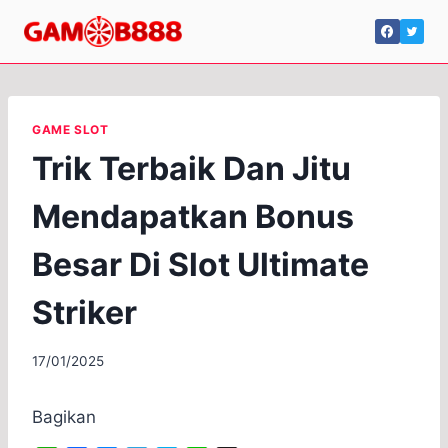
Skip
to
content
GAME SLOT
Trik Terbaik Dan Jitu
Mendapatkan Bonus
Besar Di Slot Ultimate
Striker
17/01/2025
Bagikan