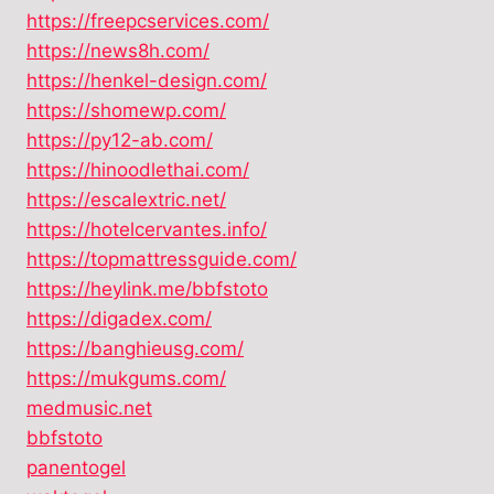
https://freepcservices.com/
https://news8h.com/
https://henkel-design.com/
https://shomewp.com/
https://py12-ab.com/
https://hinoodlethai.com/
https://escalextric.net/
https://hotelcervantes.info/
https://topmattressguide.com/
https://heylink.me/bbfstoto
https://digadex.com/
https://banghieusg.com/
https://mukgums.com/
medmusic.net
bbfstoto
panentogel