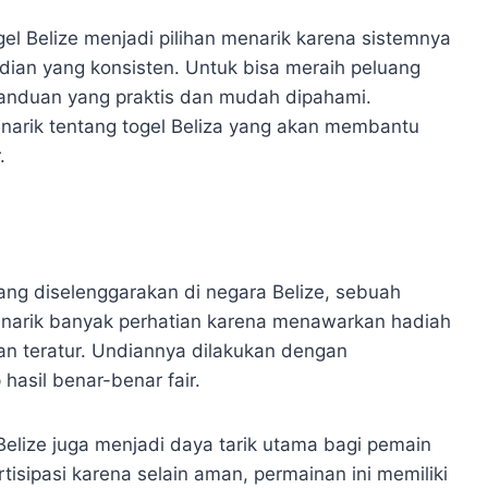
gel Belize menjadi pilihan menarik karena sistemnya
ndian yang konsisten. Untuk bisa meraih peluang
panduan yang praktis dan mudah dipahami.
arik tentang togel Beliza yang akan membantu
.
yang diselenggarakan di negara Belize, sebuah
enarik banyak perhatian karena menawarkan hadiah
n teratur. Undiannya dilakukan dengan
asil benar-benar fair.
Belize juga menjadi daya tarik utama bagi pemain
isipasi karena selain aman, permainan ini memiliki