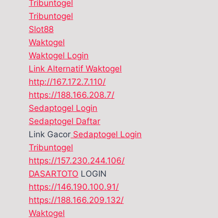
Tribuntogel
Sweet Bonanza Xmas
Tribuntogel
Bertemakan Nuansa Natal
Slot88
dengan Hadiah Menarik
Waktogel
Waktogel Login
30/12/2023
Link Alternatif Waktogel
http://167.172.7.110/
https://188.166.208.7/
Sedaptogel Login
Sedaptogel Daftar
Link Gacor
Sedaptogel Login
Tribuntogel
https://157.230.244.106/
DASARTOTO
LOGIN
https://146.190.100.91/
https://188.166.209.132/
Waktogel