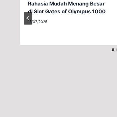
n
Rahasia Mudah Menang Besar
di Slot Gates of Olympus 1000
18/07/2025