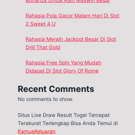
Bonanza Untuk Raih Maxwin Besar
Rahasia Pola Gacor Malam Hari Di Slot
2 Sweet 4 U
Rahasia Meraih Jackpot Besar Di Slot
Drill That Gold
Rahasia Free Spin Yang Mudah
Didapat Di Slot Glory Of Rome
Recent Comments
No comments to show.
Situs Live Draw Result Togel Tercepat
Terakurat Terlengkap Bisa Anda Temui di
KamusKeluaran