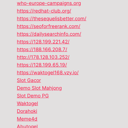
who-europe-campaigns.org
https://redhat-club.org/
https://thesequelisbetter.com/
https://seoforfreerank.com/
https://dailysearchinfo.com/
https://128.199.221.42/
https://188.166.208.7/
http://178.128.103.252/
https://128.199.65.19/
https://waktogel168.vzy.io/
Slot Gacor
Demo Slot Mahjong
Slot Demo PG
Waktogel
Dorahoki
Meme4d
Abutogel