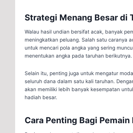
Strategi Menang Besar di 
Walau hasil undian bersifat acak, banyak pe
meningkatkan peluang. Salah satu caranya a
untuk mencari pola angka yang sering muncul
menentukan angka pada taruhan berikutnya.
Selain itu, penting juga untuk mengatur mod
seluruh dana dalam satu kali taruhan. Den
akan memiliki lebih banyak kesempatan unt
hadiah besar.
Cara Penting Bagi Pemain