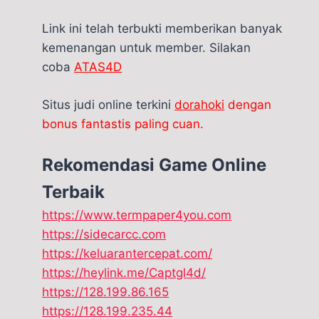
Link ini telah terbukti memberikan banyak
kemenangan untuk member. Silakan
coba
ATAS4D
Situs judi online terkini
dorahoki
dengan
bonus fantastis paling cuan.
Rekomendasi Game Online
Terbaik
https://www.termpaper4you.com
https://sidecarcc.com
https://keluarantercepat.com/
https://heylink.me/Captgl4d/
https://128.199.86.165
https://128.199.235.44