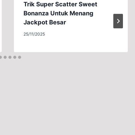
Trik Super Scatter Sweet
Bonanza Untuk Menang
Jackpot Besar
25/11/2025