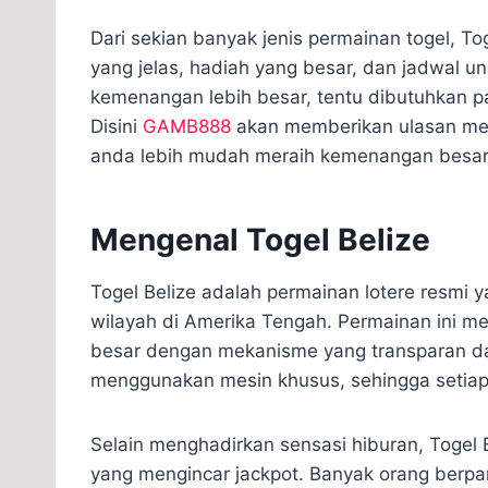
Dari sekian banyak jenis permainan togel, To
yang jelas, hadiah yang besar, dan jadwal u
kemenangan lebih besar, tentu dibutuhkan 
Disini
GAMB888
akan memberikan ulasan men
anda lebih mudah meraih kemenangan besar
Mengenal Togel Belize
Togel Belize adalah permainan lotere resmi 
wilayah di Amerika Tengah. Permainan ini m
besar dengan mekanisme yang transparan da
menggunakan mesin khusus, sehingga setiap h
Selain menghadirkan sensasi hiburan, Togel 
yang mengincar jackpot. Banyak orang berpart