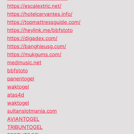
https://escalextric.net/
https://hotelcervantes.info/
https://topmattressguide.com/
https://heylink.me/bbfstoto
https://digadex.com/
https://banghieusg.com/
https://mukgums.com/
medmusic.net
bbfstoto
panentogel
waktogel
atas4d
waktogel
sultanslotmania.com
AVIANTOGEL
TRIBUNTOGEL