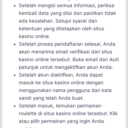
Setelah mengisi semua informasi, periksa
kembali data yang diisi dan pastikan tidak
ada kesalahan. Setujui syarat dan
ketentuan yang ditetapkan oleh situs
kasino online.
Setelah proses pendaftaran selesai, Anda
akan menerima email verifikasi dari situs
kasino online tersebut. Buka email dan ikuti
petunjuk untuk mengaktifkan akun Anda.
Setelah akun diaktifkan, Anda dapat
masuk ke situs kasino online dengan
menggunakan nama pengguna dan kata
sandi yang telah Anda buat.
Setelah masuk, temukan permainan
roulette di situs kasino online tersebut. Klik
atau pilih permainan yang ingin Anda