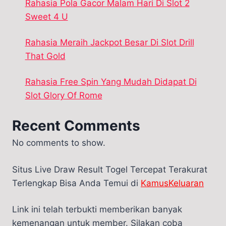
Rahasia Pola Gacor Malam Hari Di Slot 2
Sweet 4 U
Rahasia Meraih Jackpot Besar Di Slot Drill
That Gold
Rahasia Free Spin Yang Mudah Didapat Di
Slot Glory Of Rome
Recent Comments
No comments to show.
Situs Live Draw Result Togel Tercepat Terakurat
Terlengkap Bisa Anda Temui di
KamusKeluaran
Link ini telah terbukti memberikan banyak
kemenangan untuk member. Silakan coba