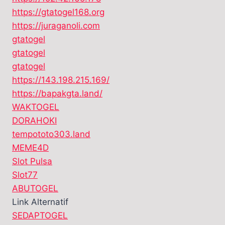
https://gtatogel168.org
https://juraganoli.com
gtatogel
gtatogel
gtatogel
https://143.198.215.169/
https://bapakgta.land/
WAKTOGEL
DORAHOKI
tempototo303.land
MEME4D
Slot Pulsa
Slot77
ABUTOGEL
Link Alternatif
SEDAPTOGEL