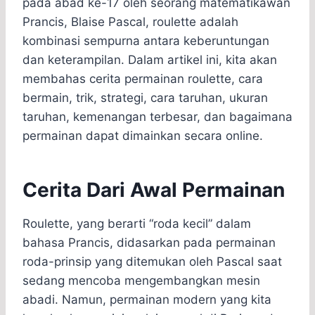
pada abad ke-17 oleh seorang matematikawan
Prancis, Blaise Pascal, roulette adalah
kombinasi sempurna antara keberuntungan
dan keterampilan. Dalam artikel ini, kita akan
membahas cerita permainan roulette, cara
bermain, trik, strategi, cara taruhan, ukuran
taruhan, kemenangan terbesar, dan bagaimana
permainan dapat dimainkan secara online.
Cerita Dari Awal Permainan
Roulette, yang berarti “roda kecil” dalam
bahasa Prancis, didasarkan pada permainan
roda-prinsip yang ditemukan oleh Pascal saat
sedang mencoba mengembangkan mesin
abadi. Namun, permainan modern yang kita