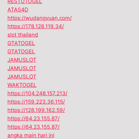
RESTUTOGEL
ATAS4D
https://wudangyuan.com/
https://178.128.119.34/
slot thailand
GTATOGEL
GTATOGEL
JAMUSLOT
JAMUSLOT
JAMUSLOT
WAKTOGEL
https://104.248.157.213/
https://159.223.36.115/
https://128.199.162.59/
https://64.23.155.87/
https://64.23.155.87/
angka main hari ini