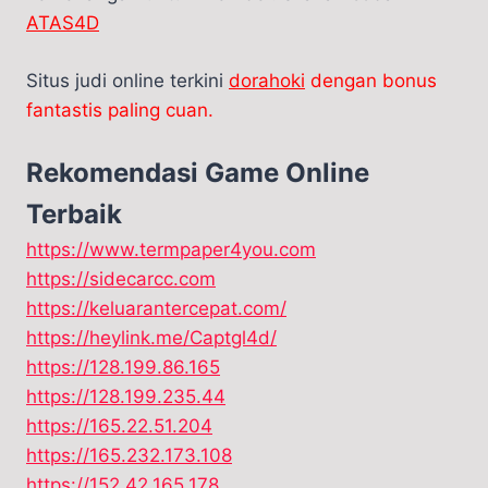
ATAS4D
Situs judi online terkini
dorahoki
dengan bonus
fantastis paling cuan.
Rekomendasi Game Online
Terbaik
https://www.termpaper4you.com
https://sidecarcc.com
https://keluarantercepat.com/
https://heylink.me/Captgl4d/
https://128.199.86.165
https://128.199.235.44
https://165.22.51.204
https://165.232.173.108
https://152.42.165.178