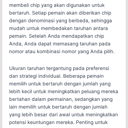
membeli chip yang akan digunakan untuk
bertaruh. Setiap pemain akan diberikan chip
dengan denominasi yang berbeda, sehingga
mudah untuk membedakan taruhan antara
pemain. Setelah Anda mendapatkan chip
Anda, Anda dapat memasang taruhan pada
nomor atau kombinasi nomor yang Anda pilih.
Ukuran taruhan tergantung pada preferensi
dan strategi individual. Beberapa pemain
memilih untuk bertaruh dengan jumlah yang
lebih kecil untuk meningkatkan peluang mereka
bertahan dalam permainan, sedangkan yang
lain memilih untuk bertaruh dengan jumlah
yang lebih besar dari awal untuk meningkatkan
potensi keuntungan mereka. Penting untuk