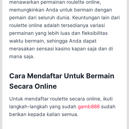
menawarkan permainan roulette online,
memungkinkan Anda untuk bermain dengan
pemain dari seluruh dunia. Keuntungan lain dari
roulette online adalah tersedianya variasi
permainan yang lebih luas dan fleksibilitas
waktu bermain, sehingga Anda dapat
merasakan sensasi kasino kapan saja dan di
mana saja.
Cara Mendaftar Untuk Bermain
Secara Online
Untuk mendaftar roulette secara online, ikuti
langkah-langkah yang sudah
gamb888
sudah
berikan kepada kalian semua.