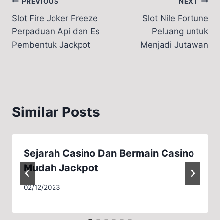
Post
PREVIOUS
NEXT
Slot Fire Joker Freeze
Slot Nile Fortune
navigation
Perpaduan Api dan Es
Peluang untuk
Pembentuk Jackpot
Menjadi Jutawan
Similar Posts
Sejarah Casino Dan Bermain Casino
Mudah Jackpot
02/12/2023