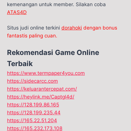
kemenangan untuk member. Silakan coba
ATAS4D
Situs judi online terkini
dorahoki
dengan bonus
fantastis paling cuan.
Rekomendasi Game Online
Terbaik
https://www.termpaper4you.com
https://sidecarcc.com
https://keluarantercepat.com/
https://heylink.me/Captgl4d/
https://128.199.86.165
https://128.199.235.44
https://165.22.51.204
https://165.232.173.108