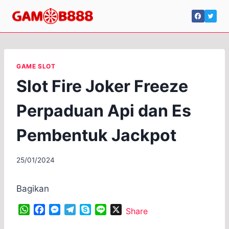
Skip
to
content
GAME SLOT
Slot Fire Joker Freeze
Perpaduan Api dan Es
Pembentuk Jackpot
25/01/2024
Bagikan
W
F
M
T
S
L
X
Share
h
a
e
e
k
i