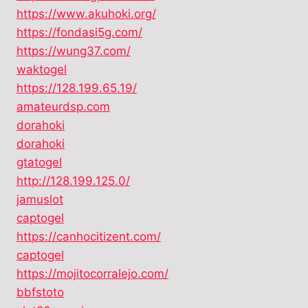
https://www.akuhoki.org/
https://fondasi5g.com/
https://wung37.com/
waktogel
https://128.199.65.19/
amateurdsp.com
dorahoki
dorahoki
gtatogel
http://128.199.125.0/
jamuslot
captogel
https://canhocitizent.com/
captogel
https://mojitocorralejo.com/
bbfstoto