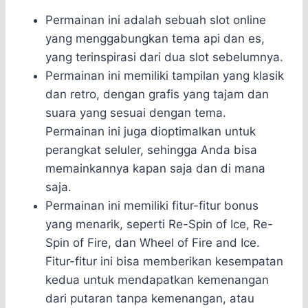
Permainan ini adalah sebuah slot online
yang menggabungkan tema api dan es,
yang terinspirasi dari dua slot sebelumnya.
Permainan ini memiliki tampilan yang klasik
dan retro, dengan grafis yang tajam dan
suara yang sesuai dengan tema.
Permainan ini juga dioptimalkan untuk
perangkat seluler, sehingga Anda bisa
memainkannya kapan saja dan di mana
saja.
Permainan ini memiliki fitur-fitur bonus
yang menarik, seperti Re-Spin of Ice, Re-
Spin of Fire, dan Wheel of Fire and Ice.
Fitur-fitur ini bisa memberikan kesempatan
kedua untuk mendapatkan kemenangan
dari putaran tanpa kemenangan, atau