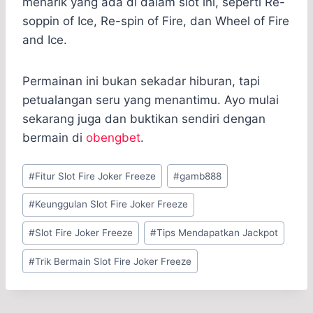
menarik yang ada di dalam slot ini, seperti Re-
soppin of Ice, Re-spin of Fire, dan Wheel of Fire
and Ice.
Permainan ini bukan sekadar hiburan, tapi
petualangan seru yang menantimu. Ayo mulai
sekarang juga dan buktikan sendiri dengan
bermain di
obengbet
.
Post
#
Fitur Slot Fire Joker Freeze
#
gamb888
Tags:
#
Keunggulan Slot Fire Joker Freeze
#
Slot Fire Joker Freeze
#
Tips Mendapatkan Jackpot
#
Trik Bermain Slot Fire Joker Freeze