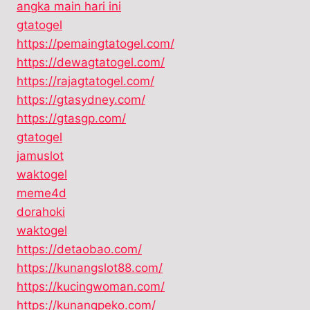
angka main hari ini
gtatogel
https://pemaingtatogel.com/
https://dewagtatogel.com/
https://rajagtatogel.com/
https://gtasydney.com/
https://gtasgp.com/
gtatogel
jamuslot
waktogel
meme4d
dorahoki
waktogel
https://detaobao.com/
https://kunangslot88.com/
https://kucingwoman.com/
https://kunangpeko.com/