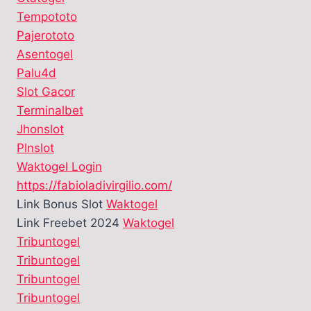
Tempototo
Pajerototo
Asentogel
Palu4d
Slot Gacor
Terminalbet
Jhonslot
Plnslot
Waktogel Login
https://fabioladivirgilio.com/
Link Bonus Slot
Waktogel
Link Freebet 2024
Waktogel
Tribuntogel
Tribuntogel
Tribuntogel
Tribuntogel