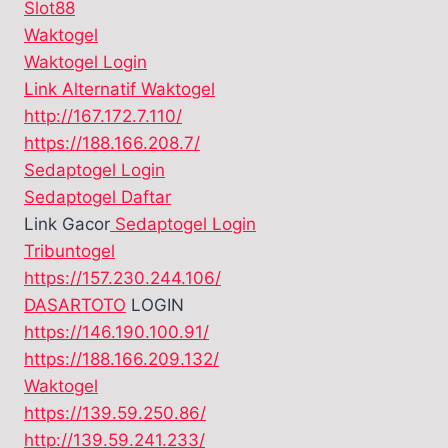
Slot88
Waktogel
Waktogel Login
Link Alternatif Waktogel
http://167.172.7.110/
https://188.166.208.7/
Sedaptogel Login
Sedaptogel Daftar
Link Gacor
Sedaptogel Login
Tribuntogel
https://157.230.244.106/
DASARTOTO
LOGIN
https://146.190.100.91/
https://188.166.209.132/
Waktogel
https://139.59.250.86/
http://139.59.241.233/