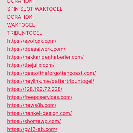
DORAHOKI
SPIN SLOT WAKTOGEL
DORAHOKI
WAKTOGEL
TRIBUNTOGEL
https://evofoxx.com/
https://doesaiwork.com/
https://hakkaridenhaberler.com/
https://thejulix.com/
https://bestoftheforgottencoast.com/
https://heylink.me/daftartribuntogel/
https://128.199.72.228/
https://freepcservices.com/
https://news8h.com/
https://henkel-design.com/
https://shomewp.com/
https://py12-ab.com/