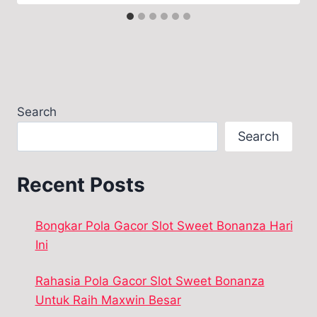
Search
Search
Recent Posts
Bongkar Pola Gacor Slot Sweet Bonanza Hari
Ini
Rahasia Pola Gacor Slot Sweet Bonanza
Untuk Raih Maxwin Besar