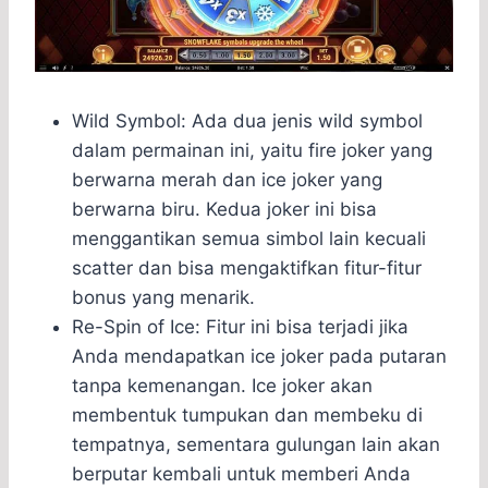
Wild Symbol: Ada dua jenis wild symbol
dalam permainan ini, yaitu fire joker yang
berwarna merah dan ice joker yang
berwarna biru. Kedua joker ini bisa
menggantikan semua simbol lain kecuali
scatter dan bisa mengaktifkan fitur-fitur
bonus yang menarik.
Re-Spin of Ice: Fitur ini bisa terjadi jika
Anda mendapatkan ice joker pada putaran
tanpa kemenangan. Ice joker akan
membentuk tumpukan dan membeku di
tempatnya, sementara gulungan lain akan
berputar kembali untuk memberi Anda