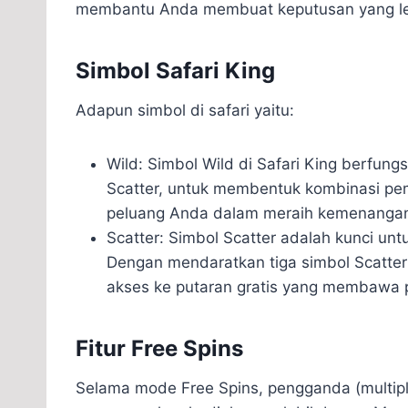
membantu Anda membuat keputusan yang leb
Simbol Safari King
Adapun simbol di safari yaitu:
Wild: Simbol Wild di Safari King berfung
Scatter, untuk membentuk kombinasi pe
peluang Anda dalam meraih kemenanga
Scatter: Simbol Scatter adalah kunci untu
Dengan mendaratkan tiga simbol Scatter
akses ke putaran gratis yang membawa 
Fitur Free Spins
Selama mode Free Spins, pengganda (multipl