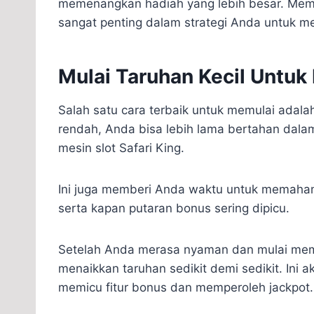
memenangkan hadiah yang lebih besar. Me
sangat penting dalam strategi Anda untuk 
Mulai Taruhan Kecil Untuk
Salah satu cara terbaik untuk memulai adala
rendah, Anda bisa lebih lama bertahan dal
mesin slot Safari King.
Ini juga memberi Anda waktu untuk memaham
serta kapan putaran bonus sering dipicu.
Setelah Anda merasa nyaman dan mulai mem
menaikkan taruhan sedikit demi sedikit. Ini
memicu fitur bonus dan memperoleh jackpot.