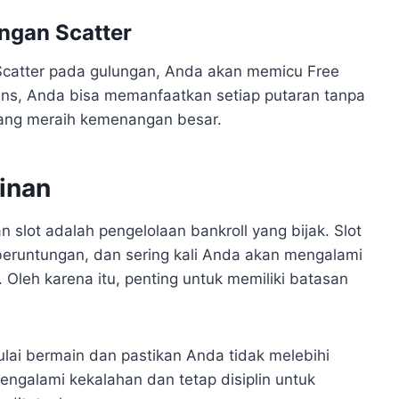
ngan Scatter
Scatter pada gulungan, Anda akan memicu Free
ins, Anda bisa memanfaatkan setiap putaran tanpa
ang meraih kemenangan besar.
inan
 slot adalah pengelolaan bankroll yang bijak. Slot
eruntungan, dan sering kali Anda akan mengalami
Oleh karena itu, penting untuk memiliki batasan
ai bermain dan pastikan Anda tidak melebihi
engalami kekalahan dan tetap disiplin untuk