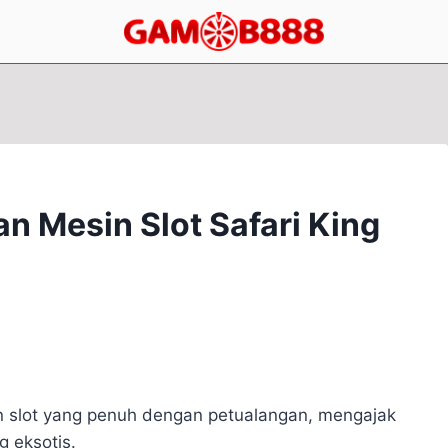
n Mesin Slot Safari King
n slot yang penuh dengan petualangan, mengajak
g eksotis.