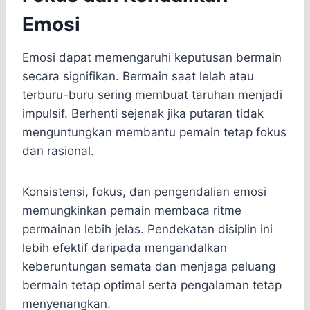
Emosi
Emosi dapat memengaruhi keputusan bermain
secara signifikan. Bermain saat lelah atau
terburu-buru sering membuat taruhan menjadi
impulsif. Berhenti sejenak jika putaran tidak
menguntungkan membantu pemain tetap fokus
dan rasional.
Konsistensi, fokus, dan pengendalian emosi
memungkinkan pemain membaca ritme
permainan lebih jelas. Pendekatan disiplin ini
lebih efektif daripada mengandalkan
keberuntungan semata dan menjaga peluang
bermain tetap optimal serta pengalaman tetap
menyenangkan.