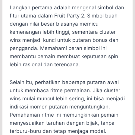
Langkah pertama adalah mengenal simbol dan
fitur utama dalam Fruit Party 2. Simbol buah
dengan nilai besar biasanya memicu
kemenangan lebih tinggi, sementara cluster
wins menjadi kunci untuk putaran bonus dan
pengganda. Memahami peran simbol ini
membantu pemain membuat keputusan spin
lebih rasional dan terencana.
Selain itu, perhatikan beberapa putaran awal
untuk membaca ritme permainan. Jika cluster
wins mulai muncul lebih sering, ini bisa menjadi
indikasi momen putaran menguntungkan.
Pemahaman ritme ini memungkinkan pemain
menyesuaikan taruhan dengan bijak, tanpa
terburu-buru dan tetap menjaga modal.