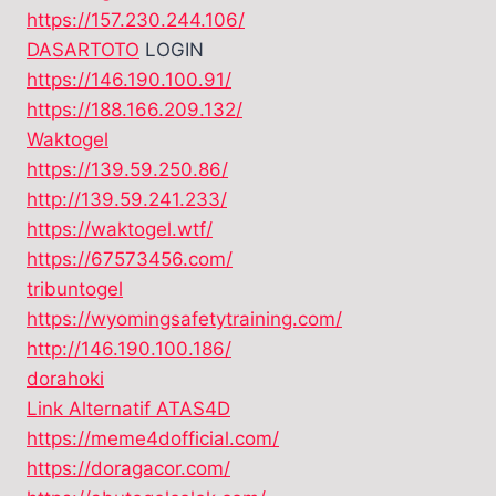
https://157.230.244.106/
DASARTOTO
LOGIN
https://146.190.100.91/
https://188.166.209.132/
Waktogel
https://139.59.250.86/
http://139.59.241.233/
https://waktogel.wtf/
https://67573456.com/
tribuntogel
https://wyomingsafetytraining.com/
http://146.190.100.186/
dorahoki
Link Alternatif ATAS4D
https://meme4dofficial.com/
https://doragacor.com/