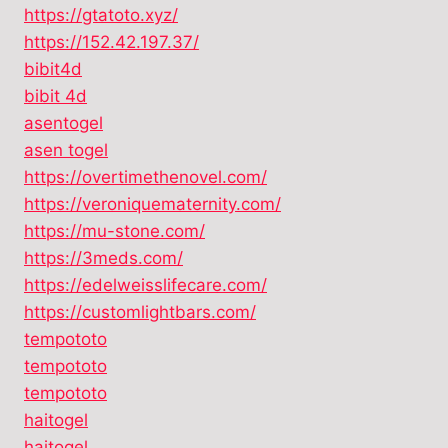
https://gtatoto.xyz/
https://152.42.197.37/
bibit4d
bibit 4d
asentogel
asen togel
https://overtimethenovel.com/
https://veroniquematernity.com/
https://mu-stone.com/
https://3meds.com/
https://edelweisslifecare.com/
https://customlightbars.com/
tempototo
tempototo
tempototo
haitogel
haitogel