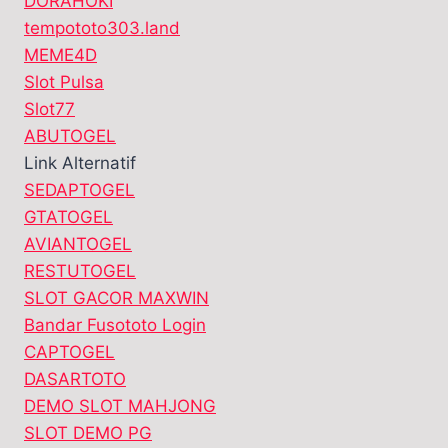
DORAHOKI
tempototo303.land
MEME4D
Slot Pulsa
Slot77
ABUTOGEL
Link Alternatif
SEDAPTOGEL
GTATOGEL
AVIANTOGEL
RESTUTOGEL
SLOT GACOR MAXWIN
Bandar Fusototo Login
CAPTOGEL
DASARTOTO
DEMO SLOT MAHJONG
SLOT DEMO PG