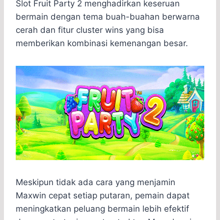
a
c
s
l
y
n
Slot Fruit Party 2 menghadirkan keseruan
t
e
s
e
p
e
bermain dengan tema buah-buahan berwarna
s
b
e
g
e
cerah dan fitur cluster wins yang bisa
A
o
n
r
memberikan kombinasi kemenangan besar.
p
o
g
a
p
k
e
m
r
Meskipun tidak ada cara yang menjamin
Maxwin cepat setiap putaran, pemain dapat
meningkatkan peluang bermain lebih efektif