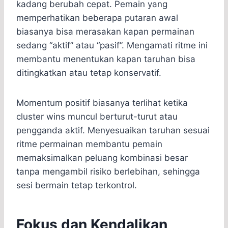
kadang berubah cepat. Pemain yang
memperhatikan beberapa putaran awal
biasanya bisa merasakan kapan permainan
sedang “aktif” atau “pasif”. Mengamati ritme ini
membantu menentukan kapan taruhan bisa
ditingkatkan atau tetap konservatif.
Momentum positif biasanya terlihat ketika
cluster wins muncul berturut-turut atau
pengganda aktif. Menyesuaikan taruhan sesuai
ritme permainan membantu pemain
memaksimalkan peluang kombinasi besar
tanpa mengambil risiko berlebihan, sehingga
sesi bermain tetap terkontrol.
Fokus dan Kendalikan