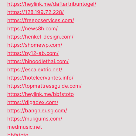
https://heylink.me/daftartribuntogel/
https://128.199.72.228/
https://freepcservices.com/
https://news8h.com/
https://henkel-design.com/
https://shomewp.com/
https://py12-ab.com/
https://hinoodlethai.com/
https://escalextric.net/
https://hotelcervantes.info/
https://topmattressguide.com/
https://heylink.me/bbfstoto
https://digadex.com/
https://banghieusg.com/
https://mukgums.com/
medmusic.net
bbfstoto