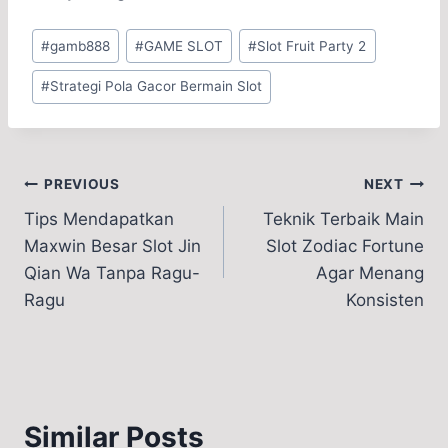
Post
#
gamb888
#
GAME SLOT
#
Slot Fruit Party 2
Tags:
#
Strategi Pola Gacor Bermain Slot
Post
PREVIOUS
NEXT
Tips Mendapatkan
Teknik Terbaik Main
navigation
Maxwin Besar Slot Jin
Slot Zodiac Fortune
Qian Wa Tanpa Ragu-
Agar Menang
Ragu
Konsisten
Similar Posts