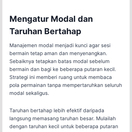
Mengatur Modal dan
Taruhan Bertahap
Manajemen modal menjadi kunci agar sesi
bermain tetap aman dan menyenangkan.
Sebaiknya tetapkan batas modal sebelum
bermain dan bagi ke beberapa putaran kecil.
Strategi ini memberi ruang untuk membaca
pola permainan tanpa mempertaruhkan seluruh
modal sekaligus.
Taruhan bertahap lebih efektif daripada
langsung memasang taruhan besar. Mulailah
dengan taruhan kecil untuk beberapa putaran