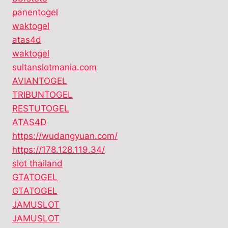
panentogel
waktogel
atas4d
waktogel
sultanslotmania.com
AVIANTOGEL
TRIBUNTOGEL
RESTUTOGEL
ATAS4D
https://wudangyuan.com/
https://178.128.119.34/
slot thailand
GTATOGEL
GTATOGEL
JAMUSLOT
JAMUSLOT