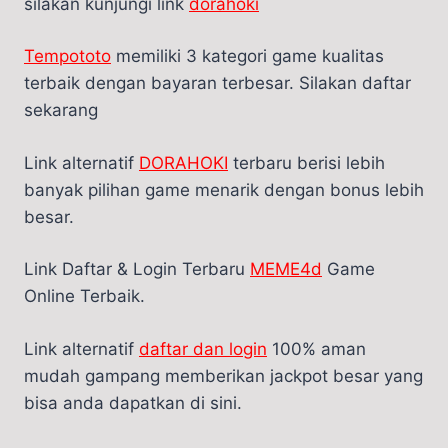
silakan kunjungi link
dorahoki
Tempototo
memiliki 3 kategori game kualitas
terbaik dengan bayaran terbesar. Silakan daftar
sekarang
Link alternatif
DORAHOKI
terbaru berisi lebih
banyak pilihan game menarik dengan bonus lebih
besar.
Link Daftar & Login Terbaru
MEME4d
Game
Online Terbaik.
Link alternatif
daftar dan login
100% aman
mudah gampang memberikan jackpot besar yang
bisa anda dapatkan di sini.