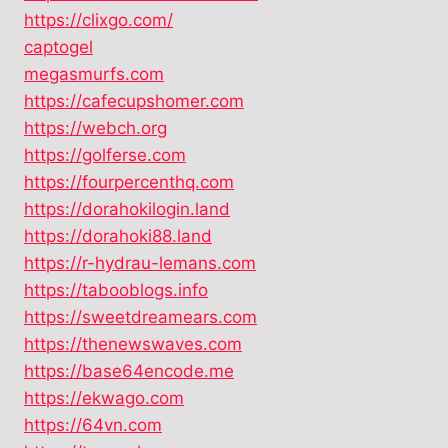
https://clixgo.com/
captogel
megasmurfs.com
https://cafecupshomer.com
https://webch.org
https://golferse.com
https://fourpercenthq.com
https://dorahokilogin.land
https://dorahoki88.land
https://r-hydrau-lemans.com
https://tabooblogs.info
https://sweetdreamears.com
https://thenewswaves.com
https://base64encode.me
https://ekwago.com
https://64vn.com