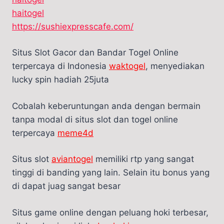
haitogel
https://sushiexpresscafe.com/
Situs Slot Gacor dan Bandar Togel Online
terpercaya di Indonesia
waktogel
, menyediakan
lucky spin hadiah 25juta
Cobalah keberuntungan anda dengan bermain
tanpa modal di situs slot dan togel online
terpercaya
meme4d
Situs slot
aviantogel
memiliki rtp yang sangat
tinggi di banding yang lain. Selain itu bonus yang
di dapat juag sangat besar
Situs game online dengan peluang hoki terbesar,