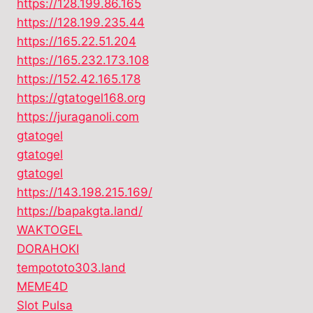
https://128.199.86.165
https://128.199.235.44
https://165.22.51.204
https://165.232.173.108
https://152.42.165.178
https://gtatogel168.org
https://juraganoli.com
gtatogel
gtatogel
gtatogel
https://143.198.215.169/
https://bapakgta.land/
WAKTOGEL
DORAHOKI
tempototo303.land
MEME4D
Slot Pulsa