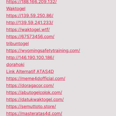
https://188.166.209.132/
Waktogel
https://139.59.250.86/
http://139.59.241.233/
https://waktogel.wtf/
https://67573456.com/
tribuntogel
https://wyomingsafetytraining.com/
http://146.190.100.186/
dorahoki
Link Alternatif ATAS4D
https://meme4dofficial.com/
https://doragacor.com/
https://abutogelcolok.com/
https://datukwaktogel.com/
https://semuttoto.store/
https://masteratas4d.com/