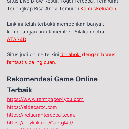
Situs Live Draw Result Togel Tercepat Terakurat
Terlengkap Bisa Anda Temui di
KamusKeluaran
Link ini telah terbukti memberikan banyak
kemenangan untuk member. Silakan coba
ATAS4D
Situs judi online terkini
dorahoki
dengan bonus
fantastis paling cuan.
Rekomendasi Game Online
Terbaik
https://www.termpaper4you.com
https://sidecarcc.com
https://keluarantercepat.com/
https://heylink.me/Captgl4d/