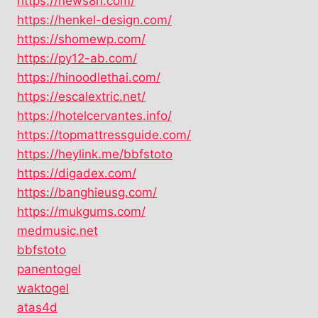
https://news8h.com/
https://henkel-design.com/
https://shomewp.com/
https://py12-ab.com/
https://hinoodlethai.com/
https://escalextric.net/
https://hotelcervantes.info/
https://topmattressguide.com/
https://heylink.me/bbfstoto
https://digadex.com/
https://banghieusg.com/
https://mukgums.com/
medmusic.net
bbfstoto
panentogel
waktogel
atas4d