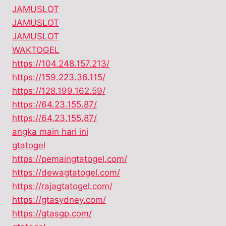
JAMUSLOT
JAMUSLOT
JAMUSLOT
WAKTOGEL
https://104.248.157.213/
https://159.223.36.115/
https://128.199.162.59/
https://64.23.155.87/
https://64.23.155.87/
angka main hari ini
gtatogel
https://pemaingtatogel.com/
https://dewagtatogel.com/
https://rajagtatogel.com/
https://gtasydney.com/
https://gtasgp.com/