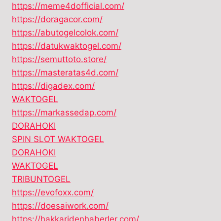
https://meme4dofficial.com/
https://doragacor.com/
https://abutogelcolok.com/
https://datukwaktogel.com/
https://semuttoto.store/
https://masteratas4d.com/
https://digadex.com/
WAKTOGEL
https://markassedap.com/
DORAHOKI
SPIN SLOT WAKTOGEL
DORAHOKI
WAKTOGEL
TRIBUNTOGEL
https://evofoxx.com/
https://doesaiwork.com/
https://hakkaridenhaberler.com/