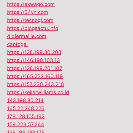
https://ekwago.com
https://64vn.com
https://tecnogl.com
https://blogsactu.info
didiermaille.com
captogel
https://128.199.80.208
https://146.190.103.13
https://128.199.201.107
https://165.232.160.119
https://157.230.243.218
https://kellerwilliams.co.id
143.198.80.214
165.22.248.226
178.128.105.192
159.223.57.244
128.199.188.178