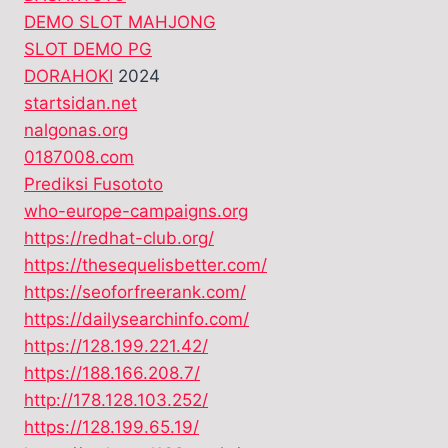
DEMO SLOT MAHJONG
SLOT DEMO PG
DORAHOKI
2024
startsidan.net
nalgonas.org
0187008.com
Prediksi Fusototo
who-europe-campaigns.org
https://redhat-club.org/
https://thesequelisbetter.com/
https://seoforfreerank.com/
https://dailysearchinfo.com/
https://128.199.221.42/
https://188.166.208.7/
http://178.128.103.252/
https://128.199.65.19/