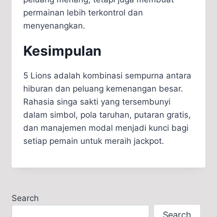
permainan lebih terkontrol dan
menyenangkan.
Kesimpulan
5 Lions adalah kombinasi sempurna antara
hiburan dan peluang kemenangan besar.
Rahasia singa sakti yang tersembunyi
dalam simbol, pola taruhan, putaran gratis,
dan manajemen modal menjadi kunci bagi
setiap pemain untuk meraih jackpot.
Search
Search