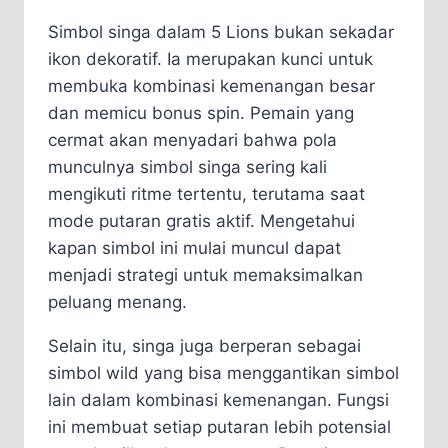
Simbol singa dalam 5 Lions bukan sekadar
ikon dekoratif. Ia merupakan kunci untuk
membuka kombinasi kemenangan besar
dan memicu bonus spin. Pemain yang
cermat akan menyadari bahwa pola
munculnya simbol singa sering kali
mengikuti ritme tertentu, terutama saat
mode putaran gratis aktif. Mengetahui
kapan simbol ini mulai muncul dapat
menjadi strategi untuk memaksimalkan
peluang menang.
Selain itu, singa juga berperan sebagai
simbol wild yang bisa menggantikan simbol
lain dalam kombinasi kemenangan. Fungsi
ini membuat setiap putaran lebih potensial