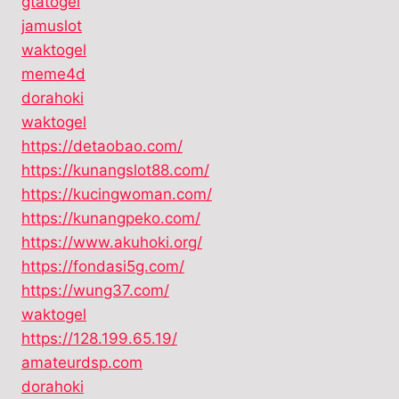
gtatogel
jamuslot
waktogel
meme4d
dorahoki
waktogel
https://detaobao.com/
https://kunangslot88.com/
https://kucingwoman.com/
https://kunangpeko.com/
https://www.akuhoki.org/
https://fondasi5g.com/
https://wung37.com/
waktogel
https://128.199.65.19/
amateurdsp.com
dorahoki