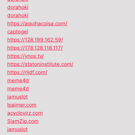
dorahoki
dorahoki
https://aquihacoisa.com/
captogel
https://128.199.162.59/
https://178.128.118.117/
https://ynos.tv/
https://statoninstitute.com/
https://rljdf.com/
meme4d
meme4d
jamuslot
lpaimer.com
acyclovirz.com
SiamZip.com
jamuslot