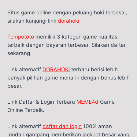
Situs game online dengan peluang hoki terbesar,
silakan kunjungi link
dorahoki
Tempototo
memiliki 3 kategori game kualitas
terbaik dengan bayaran terbesar. Silakan daftar
sekarang
Link alternatif
DORAHOKI
terbaru berisi lebih
banyak pilihan game menarik dengan bonus lebih
besar.
Link Daftar & Login Terbaru
MEME4d
Game
Online Terbaik.
Link alternatif
daftar dan login
100% aman
mudah gampang memberikan jackpot besar yang