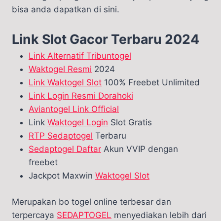
bisa anda dapatkan di sini.
Link Slot Gacor Terbaru 2024
Link Alternatif Tribuntogel
Waktogel Resmi
2024
Link Waktogel Slot
100% Freebet Unlimited
Link Login Resmi Dorahoki
Aviantogel Link Official
Link
Waktogel Login
Slot Gratis
RTP Sedaptogel
Terbaru
Sedaptogel Daftar
Akun VVIP dengan
freebet
Jackpot Maxwin
Waktogel Slot
Merupakan bo togel online terbesar dan
terpercaya
SEDAPTOGEL
menyediakan lebih dari