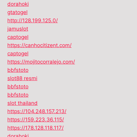
dorahoki
gtatogel
http://128.199.125.0/
jamuslot
captogel
https://canhocitizent.com/
captogel
https://mojitocorralejo.com/
bbfstoto
slot88 resmi
bbfstoto
bbfstoto
slot thailand
https://104.248.157.213/
https://159.223.36.115/
https://178.128.118.117/
dorahoki