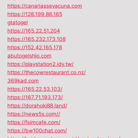
https://canariassevacuna.com
https://128.199.86.165
gtatogel
https://165.22.51.204
https://165.232.173.108
https://152.42.165.178
abutogelshio.com
https://playstation2.idv.tw/
https://thecowrestaurant.co.nz/
369kad.com
https://165.22.53.103/
https://167.71.193.173/
https://dorahoki88.land/
https://news5s.com//
https://fsimcafe.com/
https://bw100chat.com/