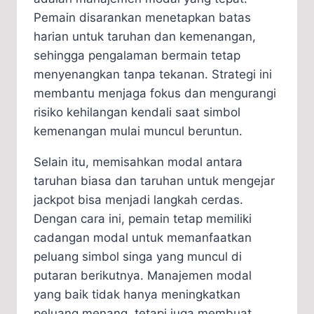
Pemain disarankan menetapkan batas
harian untuk taruhan dan kemenangan,
sehingga pengalaman bermain tetap
menyenangkan tanpa tekanan. Strategi ini
membantu menjaga fokus dan mengurangi
risiko kehilangan kendali saat simbol
kemenangan mulai muncul beruntun.
Selain itu, memisahkan modal antara
taruhan biasa dan taruhan untuk mengejar
jackpot bisa menjadi langkah cerdas.
Dengan cara ini, pemain tetap memiliki
cadangan modal untuk memanfaatkan
peluang simbol singa yang muncul di
putaran berikutnya. Manajemen modal
yang baik tidak hanya meningkatkan
peluang menang, tetapi juga membuat