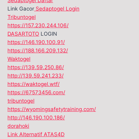
Sedaptogel Daftar
Link Gacor
Sedaptogel Login
Tribuntogel
https://157.230.244.106/
DASARTOTO
LOGIN
https://146.190.100.91/
https://188.166.209.132/
Waktogel
https://139.59.250.86/
http://139.59.241.233/
https://waktogel.wtf/
https://67573456.com/
tribuntogel
https://wyomingsafetytraining.com/
http://146.190.100.186/
dorahoki
Link Alternatif ATAS4D