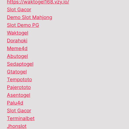
https://waktogel168.vzy.io/
Slot Gacor
Demo Slot Mahjong
Slot Demo PG
Waktogel
Dorahoki
Meme4d
Abutogel
Sedaptogel
Gtatogel
Tempototo
Pajerototo
Asentogel
Palu4d
Slot Gacor
Terminalbet
Jhonslot