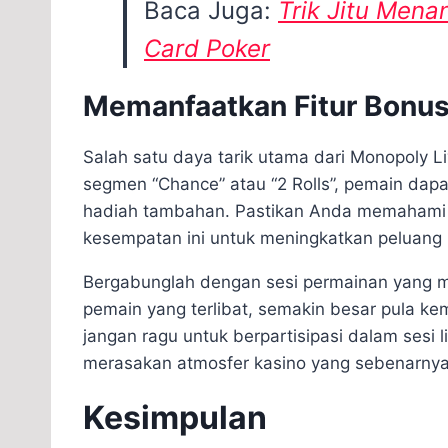
Baca Juga:
Trik Jitu Mena
Card Poker
Memanfaatkan Fitur Bonus
Salah satu daya tarik utama dari Monopoly Li
segmen “Chance” atau “2 Rolls”, pemain da
hadiah tambahan. Pastikan Anda memahami ba
kesempatan ini untuk meningkatkan peluan
Bergabunglah dengan sesi permainan yang m
pemain yang terlibat, semakin besar pula kemu
jangan ragu untuk berpartisipasi dalam sesi 
merasakan atmosfer kasino yang sebenarnya
Kesimpulan