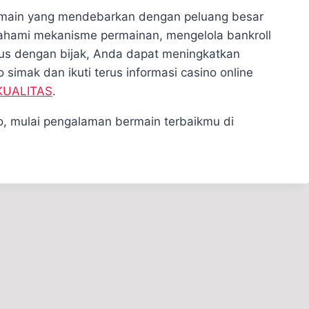
main yang mendebarkan dengan peluang besar
mahami mekanisme permainan, mengelola bankroll
us dengan bijak, Anda dapat meningkatkan
imak dan ikuti terus informasi casino online
KUALITAS
.
o, mulai pengalaman bermain terbaikmu di