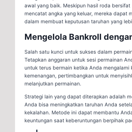
awal yang baik. Meskipun hasil roda bersif
mencatat angka yang keluar, mereka dapat
dalam membuat keputusan taruhan yang lebi
Mengelola Bankroll denga
Salah satu kunci untuk sukses dalam permai
Tetapkan anggaran untuk sesi permainan And
untuk terus bermain ketika Anda mengalami 
kemenangan, pertimbangkan untuk menyisih
melanjutkan permainan.
Strategi lain yang dapat diterapkan adalah 
Anda bisa meningkatkan taruhan Anda sete
kekalahan. Metode ini dapat membantu Anda
keuntungan saat keberuntungan berpihak pa