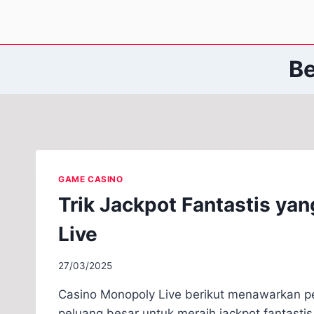
Skip
to
content
Be
GAME CASINO
Trik Jackpot Fantastis ya
Live
27/03/2025
Casino Monopoly Live berikut menawarkan 
peluang besar untuk meraih jackpot fantastis