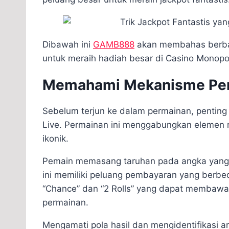
Dibawah ini
GAMB888
akan membahas berbag
untuk meraih hadiah besar di Casino Monopol
Memahami Mekanisme Pe
Sebelum terjun ke dalam permainan, pentin
Live. Permainan ini menggabungkan elemen
ikonik.
Pemain memasang taruhan pada angka yang 
ini memiliki peluang pembayaran yang berbed
“Chance” dan “2 Rolls” yang dapat membawa
permainan.
Mengamati pola hasil dan mengidentifikasi a