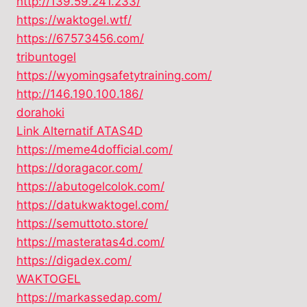
http://139.59.241.233/
https://waktogel.wtf/
https://67573456.com/
tribuntogel
https://wyomingsafetytraining.com/
http://146.190.100.186/
dorahoki
Link Alternatif ATAS4D
https://meme4dofficial.com/
https://doragacor.com/
https://abutogelcolok.com/
https://datukwaktogel.com/
https://semuttoto.store/
https://masteratas4d.com/
https://digadex.com/
WAKTOGEL
https://markassedap.com/