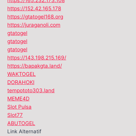
https://165.232.173.108
https://152.42.165.178
https://gtatogel168.org
https://juraganoli.com
gtatogel
gtatogel
gtatogel
https://143.198.215.169/
https://bapakgta.land/
WAKTOGEL
DORAHOKI
tempototo303.land
MEME4D
Slot Pulsa
Slot77
ABUTOGEL
Link Alternatif