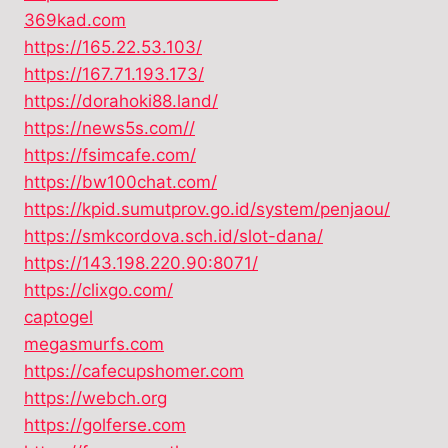
369kad.com
https://165.22.53.103/
https://167.71.193.173/
https://dorahoki88.land/
https://news5s.com//
https://fsimcafe.com/
https://bw100chat.com/
https://kpid.sumutprov.go.id/system/penjaou/
https://smkcordova.sch.id/slot-dana/
https://143.198.220.90:8071/
https://clixgo.com/
captogel
megasmurfs.com
https://cafecupshomer.com
https://webch.org
https://golferse.com