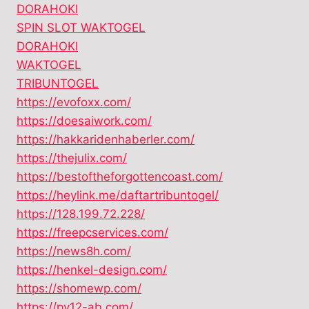
DORAHOKI
SPIN SLOT WAKTOGEL
DORAHOKI
WAKTOGEL
TRIBUNTOGEL
https://evofoxx.com/
https://doesaiwork.com/
https://hakkaridenhaberler.com/
https://thejulix.com/
https://bestoftheforgottencoast.com/
https://heylink.me/daftartribuntogel/
https://128.199.72.228/
https://freepcservices.com/
https://news8h.com/
https://henkel-design.com/
https://shomewp.com/
https://py12-ab.com/