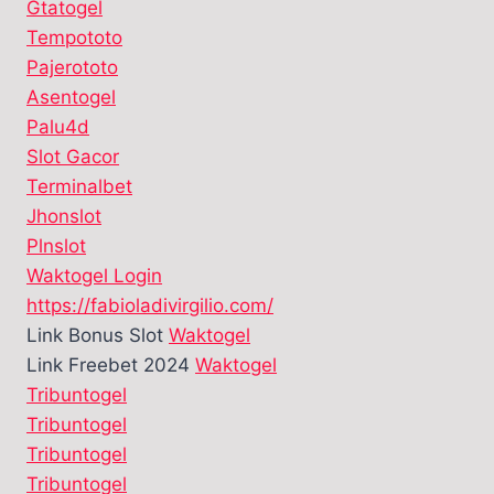
Gtatogel
Tempototo
Pajerototo
Asentogel
Palu4d
Slot Gacor
Terminalbet
Jhonslot
Plnslot
Waktogel Login
https://fabioladivirgilio.com/
Link Bonus Slot
Waktogel
Link Freebet 2024
Waktogel
Tribuntogel
Tribuntogel
Tribuntogel
Tribuntogel