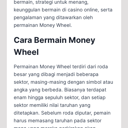
bermain, strategi untuk menang,
keunggulan bermain di casino online, serta
pengalaman yang ditawarkan oleh
permainan Money Wheel.
Cara Bermain Money
Wheel
Permainan Money Wheel terdiri dari roda
besar yang dibagi menjadi beberapa
sektor, masing-masing dengan simbol atau
angka yang berbeda. Biasanya terdapat
enam hingga sepuluh sektor, dan setiap
sektor memiliki nilai taruhan yang
ditetapkan. Sebelum roda diputar, pemain
harus memasang taruhan pada sektor