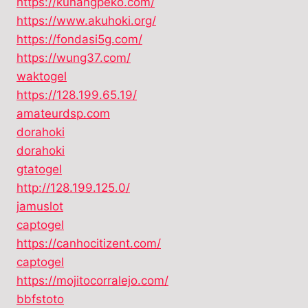
https://kunangpeko.com/
https://www.akuhoki.org/
https://fondasi5g.com/
https://wung37.com/
waktogel
https://128.199.65.19/
amateurdsp.com
dorahoki
dorahoki
gtatogel
http://128.199.125.0/
jamuslot
captogel
https://canhocitizent.com/
captogel
https://mojitocorralejo.com/
bbfstoto