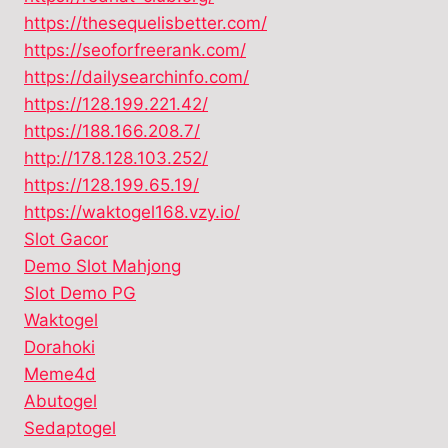
https://thesequelisbetter.com/
https://seoforfreerank.com/
https://dailysearchinfo.com/
https://128.199.221.42/
https://188.166.208.7/
http://178.128.103.252/
https://128.199.65.19/
https://waktogel168.vzy.io/
Slot Gacor
Demo Slot Mahjong
Slot Demo PG
Waktogel
Dorahoki
Meme4d
Abutogel
Sedaptogel