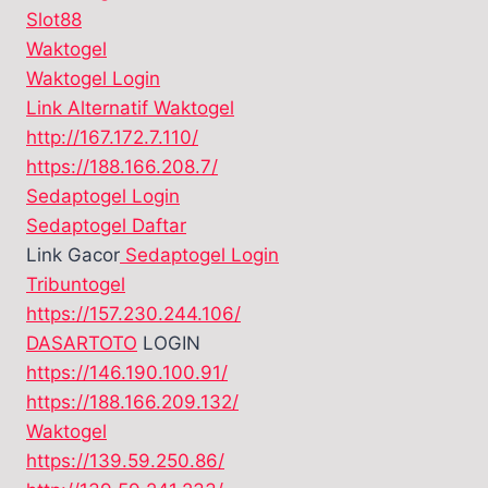
Slot88
Waktogel
Waktogel Login
Link Alternatif Waktogel
http://167.172.7.110/
https://188.166.208.7/
Sedaptogel Login
Sedaptogel Daftar
Link Gacor
Sedaptogel Login
Tribuntogel
https://157.230.244.106/
DASARTOTO
LOGIN
https://146.190.100.91/
https://188.166.209.132/
Waktogel
https://139.59.250.86/