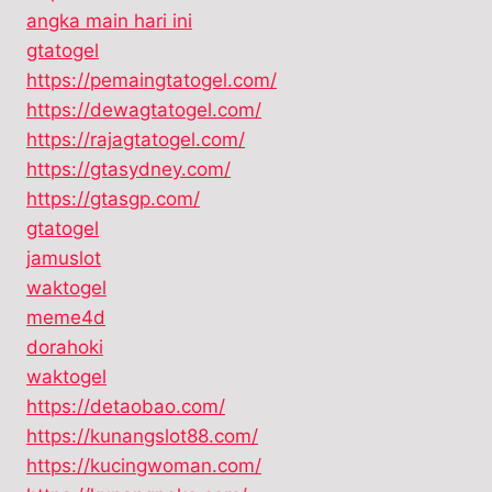
angka main hari ini
gtatogel
https://pemaingtatogel.com/
https://dewagtatogel.com/
https://rajagtatogel.com/
https://gtasydney.com/
https://gtasgp.com/
gtatogel
jamuslot
waktogel
meme4d
dorahoki
waktogel
https://detaobao.com/
https://kunangslot88.com/
https://kucingwoman.com/