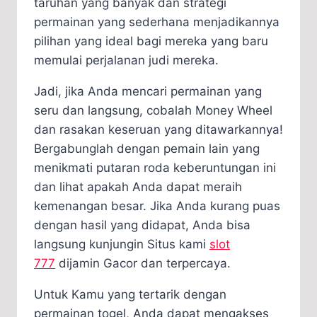
taruhan yang banyak dan strategi
permainan yang sederhana menjadikannya
pilihan yang ideal bagi mereka yang baru
memulai perjalanan judi mereka.
Jadi, jika Anda mencari permainan yang
seru dan langsung, cobalah Money Wheel
dan rasakan keseruan yang ditawarkannya!
Bergabunglah dengan pemain lain yang
menikmati putaran roda keberuntungan ini
dan lihat apakah Anda dapat meraih
kemenangan besar. Jika Anda kurang puas
dengan hasil yang didapat, Anda bisa
langsung kunjungin Situs kami
slot
777
dijamin Gacor dan terpercaya.
Untuk Kamu yang tertarik dengan
permainan togel, Anda dapat mengakses