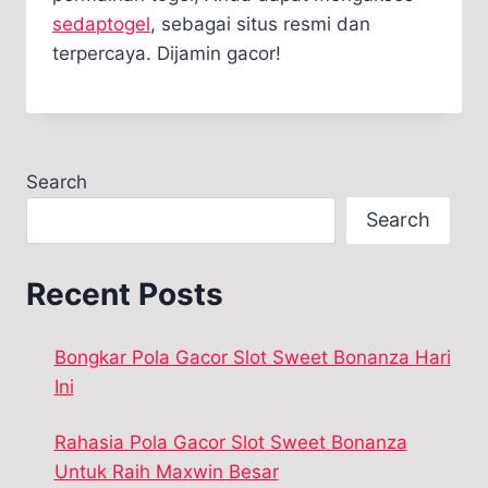
sedaptogel
, sebagai situs resmi dan
terpercaya. Dijamin gacor!
Search
Search
Recent Posts
Bongkar Pola Gacor Slot Sweet Bonanza Hari
Ini
Rahasia Pola Gacor Slot Sweet Bonanza
Untuk Raih Maxwin Besar