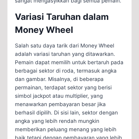
sangat mengasyikkan bagi semua pemain.
Variasi Taruhan dalam
Money Wheel
Salah satu daya tarik dari Money Wheel
adalah variasi taruhan yang ditawarkan.
Pemain dapat memilih untuk bertaruh pada
berbagai sektor di roda, termasuk angka
dan gambar. Misalnya, di beberapa
permainan, terdapat sektor yang berisi
simbol jackpot atau multiplier, yang
menawarkan pembayaran besar jika
berhasil dipilih. Di sisi lain, sektor dengan
angka yang lebih rendah mungkin
memberikan peluang menang yang lebih
baik tetapi dengan pembayaran yang lebih