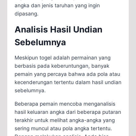
angka dan jenis taruhan yang ingin
dipasang.
Analisis Hasil Undian
Sebelumnya
Meskipun togel adalah permainan yang
berbasis pada keberuntungan, banyak
pemain yang percaya bahwa ada pola atau
kecenderungan tertentu dalam hasil undian
sebelumnya.
Beberapa pemain mencoba menganalisis
hasil keluaran angka dari beberapa putaran
terakhir untuk melihat angka-angka yang
sering muncul atau pola angka tertentu.