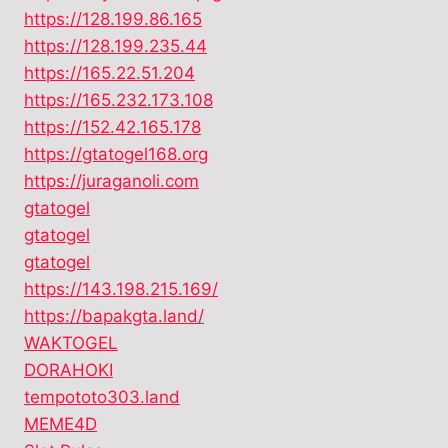
https://128.199.86.165
https://128.199.235.44
https://165.22.51.204
https://165.232.173.108
https://152.42.165.178
https://gtatogel168.org
https://juraganoli.com
gtatogel
gtatogel
gtatogel
https://143.198.215.169/
https://bapakgta.land/
WAKTOGEL
DORAHOKI
tempototo303.land
MEME4D