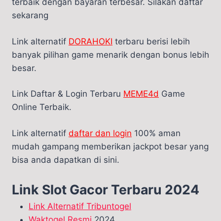
terbaik dengan bayaran terbesar. Silakan daftar
sekarang
Link alternatif
DORAHOKI
terbaru berisi lebih
banyak pilihan game menarik dengan bonus lebih
besar.
Link Daftar & Login Terbaru
MEME4d
Game
Online Terbaik.
Link alternatif
daftar dan login
100% aman
mudah gampang memberikan jackpot besar yang
bisa anda dapatkan di sini.
Link Slot Gacor Terbaru 2024
Link Alternatif Tribuntogel
Waktogel Resmi
2024