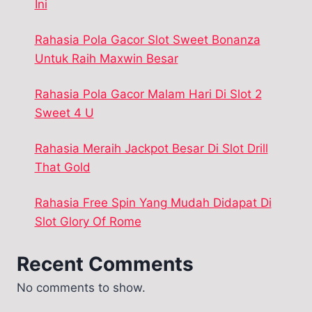
Ini
Rahasia Pola Gacor Slot Sweet Bonanza
Untuk Raih Maxwin Besar
Rahasia Pola Gacor Malam Hari Di Slot 2
Sweet 4 U
Rahasia Meraih Jackpot Besar Di Slot Drill
That Gold
Rahasia Free Spin Yang Mudah Didapat Di
Slot Glory Of Rome
Recent Comments
No comments to show.