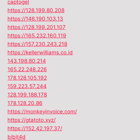
captogel
https://128.199.80.208
https://146.190.103.13
https://128.199.201.107
https://165.232.160.119
https://157.230.243.218
https://kellerwilliams.co.id
143.198.80.214
165.22.248.226
178.128.105.192
159.223.57.244
128.199.188.178
178.128.20.86
https://monkeyinvoice.com/
https://gtatoto.xyz/
https://152.42.197.37/
bibit4d