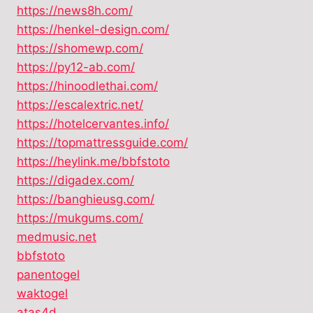
https://news8h.com/
https://henkel-design.com/
https://shomewp.com/
https://py12-ab.com/
https://hinoodlethai.com/
https://escalextric.net/
https://hotelcervantes.info/
https://topmattressguide.com/
https://heylink.me/bbfstoto
https://digadex.com/
https://banghieusg.com/
https://mukgums.com/
medmusic.net
bbfstoto
panentogel
waktogel
atas4d