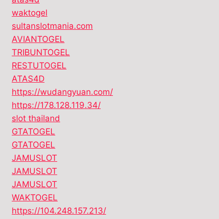
waktogel
sultanslotmania.com
AVIANTOGEL
TRIBUNTOGEL
RESTUTOGEL
ATAS4D
https://wudangyuan.com/
https://178.128.119.34/
slot thailand
GTATOGEL
GTATOGEL
JAMUSLOT
JAMUSLOT
JAMUSLOT
WAKTOGEL
https://104.248.157.213/