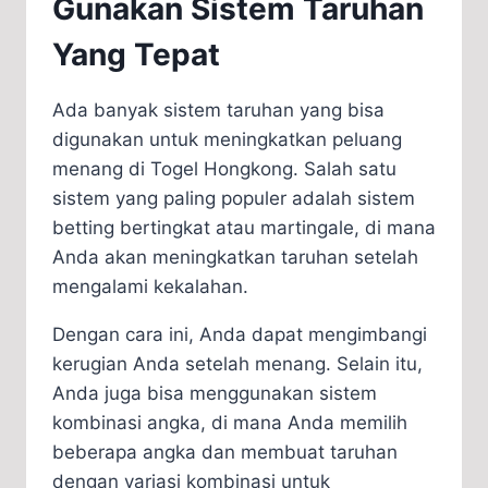
Gunakan Sistem Taruhan
Yang Tepat
Ada banyak sistem taruhan yang bisa
digunakan untuk meningkatkan peluang
menang di Togel Hongkong. Salah satu
sistem yang paling populer adalah sistem
betting bertingkat atau martingale, di mana
Anda akan meningkatkan taruhan setelah
mengalami kekalahan.
Dengan cara ini, Anda dapat mengimbangi
kerugian Anda setelah menang. Selain itu,
Anda juga bisa menggunakan sistem
kombinasi angka, di mana Anda memilih
beberapa angka dan membuat taruhan
dengan variasi kombinasi untuk