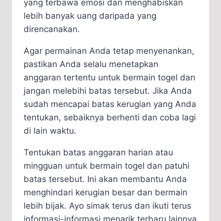
yang terbawa emosi dan menghabiskan
lebih banyak uang daripada yang
direncanakan.
Agar permainan Anda tetap menyenankan,
pastikan Anda selalu menetapkan
anggaran tertentu untuk bermain togel dan
jangan melebihi batas tersebut. Jika Anda
sudah mencapai batas kerugian yang Anda
tentukan, sebaiknya berhenti dan coba lagi
di lain waktu.
Tentukan batas anggaran harian atau
mingguan untuk bermain togel dan patuhi
batas tersebut. Ini akan membantu Anda
menghindari kerugian besar dan bermain
lebih bijak.
Ayo simak terus dan ikuti terus
informasi-informasi menarik terbaru lainnya