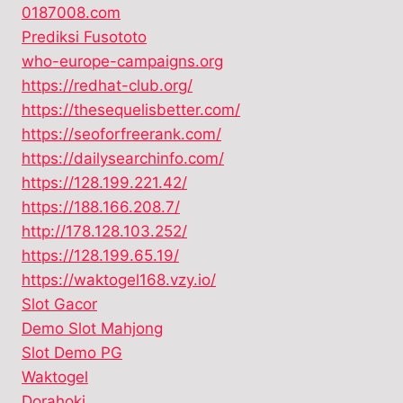
0187008.com
Prediksi Fusototo
who-europe-campaigns.org
https://redhat-club.org/
https://thesequelisbetter.com/
https://seoforfreerank.com/
https://dailysearchinfo.com/
https://128.199.221.42/
https://188.166.208.7/
http://178.128.103.252/
https://128.199.65.19/
https://waktogel168.vzy.io/
Slot Gacor
Demo Slot Mahjong
Slot Demo PG
Waktogel
Dorahoki