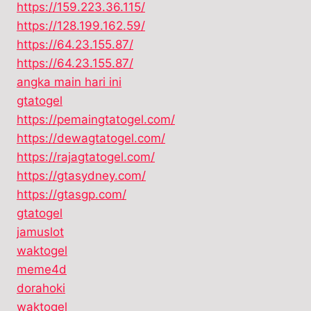
https://159.223.36.115/
https://128.199.162.59/
https://64.23.155.87/
https://64.23.155.87/
angka main hari ini
gtatogel
https://pemaingtatogel.com/
https://dewagtatogel.com/
https://rajagtatogel.com/
https://gtasydney.com/
https://gtasgp.com/
gtatogel
jamuslot
waktogel
meme4d
dorahoki
waktogel