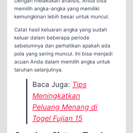
Dengan melakukan analisis, Anda bisa
memilih angka-angka yang memiliki
kemungkinan lebih besar untuk muncul.
Catat hasil keluaran angka yang sudah
keluar dalam beberapa periode
sebelumnya dan perhatikan apakah ada
pola yang sering muncul. Ini bisa menjadi
acuan Anda dalam memilih angka untuk
taruhan selanjutnya.
Baca Juga:
Tips
Meningkatkan
Peluang Menang di
Togel Fujian 15