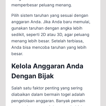
memperbesar peluang menang.
Pilih sistem taruhan yang sesuai dengan
anggaran Anda. Jika Anda baru memulai,
gunakan taruhan dengan angka lebih
sedikit, seperti 2D atau 3D, agar peluang
menang lebih besar. Setelah terbiasa,
Anda bisa mencoba taruhan yang lebih
besar.
Kelola Anggaran Anda
Dengan Bijak
Salah satu faktor penting yang sering
diabaikan dalam bermain togel adalah
pengelolaan anggaran. Banyak pemain