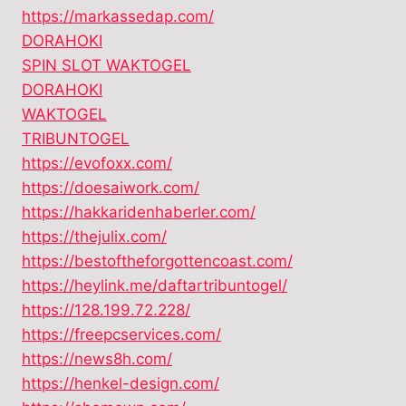
https://markassedap.com/
DORAHOKI
SPIN SLOT WAKTOGEL
DORAHOKI
WAKTOGEL
TRIBUNTOGEL
https://evofoxx.com/
https://doesaiwork.com/
https://hakkaridenhaberler.com/
https://thejulix.com/
https://bestoftheforgottencoast.com/
https://heylink.me/daftartribuntogel/
https://128.199.72.228/
https://freepcservices.com/
https://news8h.com/
https://henkel-design.com/