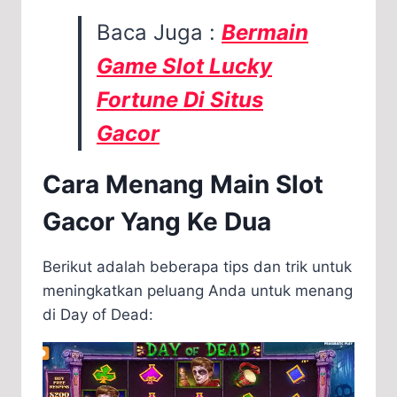
Baca Juga :
Bermain
Game Slot Lucky
Fortune Di Situs
Gacor
Cara Menang Main Slot
Gacor Yang Ke Dua
Berikut adalah beberapa tips dan trik untuk
meningkatkan peluang Anda untuk menang
di Day of Dead: