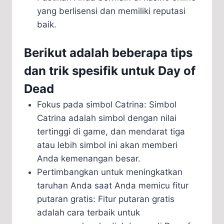
yang berlisensi dan memiliki reputasi
baik.
Berikut adalah beberapa tips
dan trik spesifik untuk Day of
Dead
Fokus pada simbol Catrina: Simbol
Catrina adalah simbol dengan nilai
tertinggi di game, dan mendarat tiga
atau lebih simbol ini akan memberi
Anda kemenangan besar.
Pertimbangkan untuk meningkatkan
taruhan Anda saat Anda memicu fitur
putaran gratis: Fitur putaran gratis
adalah cara terbaik untuk