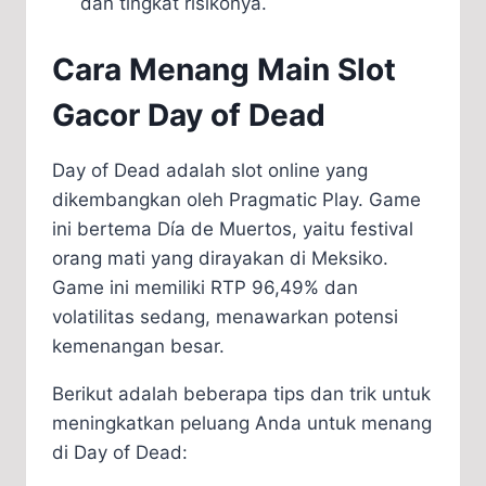
dan tingkat risikonya.
Cara Menang Main Slot
Gacor Day of Dead
Day of Dead adalah slot online yang
dikembangkan oleh Pragmatic Play. Game
ini bertema Día de Muertos, yaitu festival
orang mati yang dirayakan di Meksiko.
Game ini memiliki RTP 96,49% dan
volatilitas sedang, menawarkan potensi
kemenangan besar.
Berikut adalah beberapa tips dan trik untuk
meningkatkan peluang Anda untuk menang
di Day of Dead: