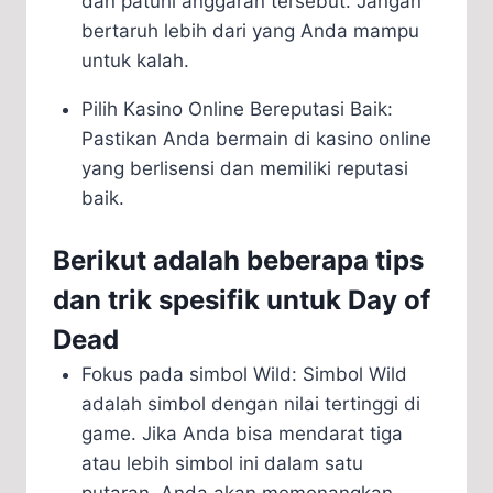
dan patuhi anggaran tersebut. Jangan
bertaruh lebih dari yang Anda mampu
untuk kalah.
Pilih Kasino Online Bereputasi Baik:
Pastikan Anda bermain di kasino online
yang berlisensi dan memiliki reputasi
baik.
Berikut adalah beberapa tips
dan trik spesifik untuk Day of
Dead
Fokus pada simbol Wild: Simbol Wild
adalah simbol dengan nilai tertinggi di
game. Jika Anda bisa mendarat tiga
atau lebih simbol ini dalam satu