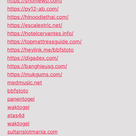
https://shomewp.com/
https://py12-ab.com/
https://hinoodlethai.com/
https://escalextric.net/
https://hotelcervantes.info/
https://topmattressguide.com/
https://heylink.me/bbfstoto
https://digadex.com/
https://banghieusg.com/
https://mukgums.com/
medmusic.net
bbfstoto
panentogel
waktogel
atas4d
waktogel
sultanslotmania.com