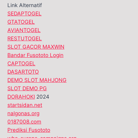
Link Alternatif
SEDAPTOGEL
GTATOGEL
AVIANTOGEL
RESTUTOGEL
SLOT GACOR MAXWIN
Bandar Fusototo Login
CAPTOGEL
DASARTOTO
DEMO SLOT MAHJONG
SLOT DEMO PG
DORAHOKI
2024
startsidan.net
nalgonas.org
0187008.com
Prediksi Fusototo