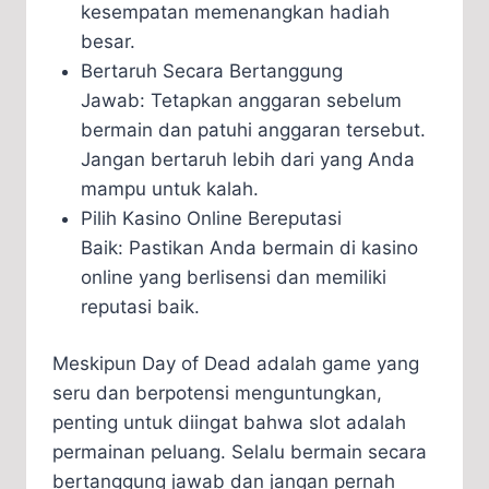
kesempatan memenangkan hadiah
besar.
Bertaruh Secara Bertanggung
Jawab: Tetapkan anggaran sebelum
bermain dan patuhi anggaran tersebut.
Jangan bertaruh lebih dari yang Anda
mampu untuk kalah.
Pilih Kasino Online Bereputasi
Baik: Pastikan Anda bermain di kasino
online yang berlisensi dan memiliki
reputasi baik.
Meskipun Day of Dead adalah game yang
seru dan berpotensi menguntungkan,
penting untuk diingat bahwa slot adalah
permainan peluang. Selalu bermain secara
bertanggung jawab dan jangan pernah