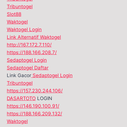
Tribuntogel
Slot88
Waktogel
Waktogel Login
Link Alternatif Waktogel
http://167.172.7.110/
https://188.166.208.7/
Sedaptogel Login
Sedaptogel Daftar
Link Gacor
Sedaptogel Login
Tribuntogel
https://157.230.244.106/
DASARTOTO
LOGIN
https://146.190.100.91/
https://188.166.209.132/
Waktogel