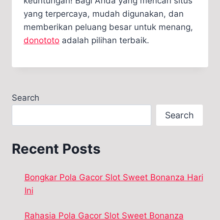
keuntungan! Bagi Anda yang mencari situs
yang terpercaya, mudah digunakan, dan
memberikan peluang besar untuk menang,
donototo
adalah pilihan terbaik.
Search
Search
Recent Posts
Bongkar Pola Gacor Slot Sweet Bonanza Hari
Ini
Rahasia Pola Gacor Slot Sweet Bonanza