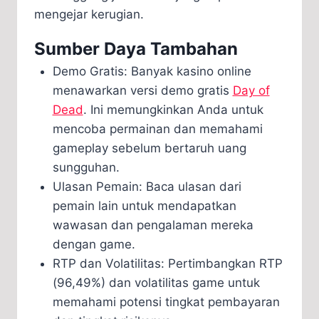
mengejar kerugian.
Sumber Daya Tambahan
Demo Gratis: Banyak kasino online
menawarkan versi demo gratis
Day of
Dead
. Ini memungkinkan Anda untuk
mencoba permainan dan memahami
gameplay sebelum bertaruh uang
sungguhan.
Ulasan Pemain: Baca ulasan dari
pemain lain untuk mendapatkan
wawasan dan pengalaman mereka
dengan game.
RTP dan Volatilitas: Pertimbangkan RTP
(96,49%) dan volatilitas game untuk
memahami potensi tingkat pembayaran