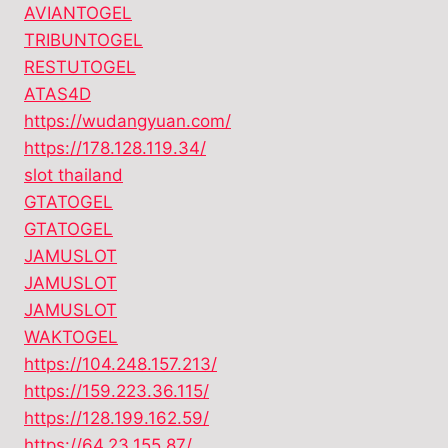
AVIANTOGEL
TRIBUNTOGEL
RESTUTOGEL
ATAS4D
https://wudangyuan.com/
https://178.128.119.34/
slot thailand
GTATOGEL
GTATOGEL
JAMUSLOT
JAMUSLOT
JAMUSLOT
WAKTOGEL
https://104.248.157.213/
https://159.223.36.115/
https://128.199.162.59/
https://64.23.155.87/