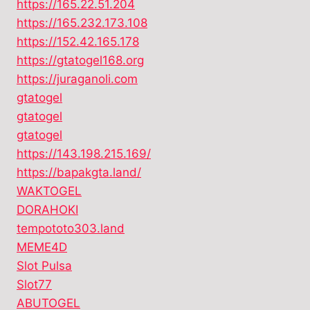
https://165.22.51.204
https://165.232.173.108
https://152.42.165.178
https://gtatogel168.org
https://juraganoli.com
gtatogel
gtatogel
gtatogel
https://143.198.215.169/
https://bapakgta.land/
WAKTOGEL
DORAHOKI
tempototo303.land
MEME4D
Slot Pulsa
Slot77
ABUTOGEL