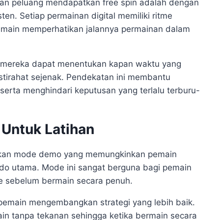
kan peluang mendapatkan free spin adalah dengan
en. Setiap permainan digital memiliki ritme
 pemain memperhatikan jalannya permainan dalam
, mereka dapat menentukan kapan waktu yang
stirahat sejenak. Pendekatan ini membantu
rta menghindari keputusan yang terlalu terburu-
Untuk Latihan
iakan mode demo yang memungkinkan pemain
o utama. Mode ini sangat berguna bagi pemain
 sebelum bermain secara penuh.
emain mengembangkan strategi yang lebih baik.
n tanpa tekanan sehingga ketika bermain secara