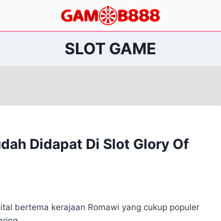
SLOT GAME
dah Didapat Di Slot Glory Of
ital bertema kerajaan Romawi yang cukup populer
ring.