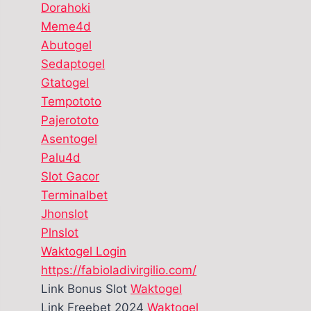
Dorahoki
Meme4d
Abutogel
Sedaptogel
Gtatogel
Tempototo
Pajerototo
Asentogel
Palu4d
Slot Gacor
Terminalbet
Jhonslot
Plnslot
Waktogel Login
https://fabioladivirgilio.com/
Link Bonus Slot
Waktogel
Link Freebet 2024
Waktogel