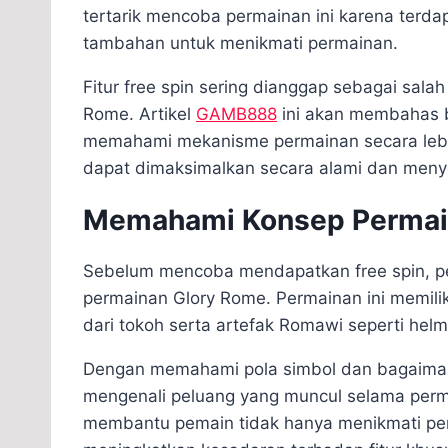
tertarik mencoba permainan ini karena terda
tambahan untuk menikmati permainan.
Fitur free spin sering dianggap sebagai sala
Rome. Artikel
GAMB888
ini akan membahas 
memahami mekanisme permainan secara lebi
dapat dimaksimalkan secara alami dan men
Memahami Konsep Permai
Sebelum mencoba mendapatkan free spin, p
permainan Glory Rome. Permainan ini memiliki
dari tokoh serta artefak Romawi seperti hel
Dengan memahami pola simbol dan bagaiman
mengenali peluang yang muncul selama perm
membantu pemain tidak hanya menikmati perm