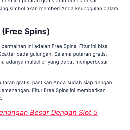
k memicu putaran gratis atau bonus besar.
ing simbol akan memberi Anda keunggulan dalam
 (Free Spins)
ermainan ini adalah Free Spins. Fitur ini bisa
catter pada gulungan. Selama putaran gratis,
a adanya multiplier yang dapat memperbesar
taran gratis, pastikan Anda sudah siap dengan
emenangan. Fitur Free Spins ini memberikan
.
enangan Besar Dengan Slot 5