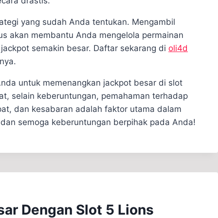
cara drastis.
rategi yang sudah Anda tentukan. Mengambil
okus akan membantu Anda mengelola permainan
jackpot semakin besar. Daftar sekarang di
oli4d
nya.
 Anda untuk memenangkan jackpot besar di slot
gat, selain keberuntungan, pemahaman terhadap
pat, dan kesabaran adalah faktor utama dalam
 dan semoga keberuntungan berpihak pada Anda!
ar Dengan Slot 5 Lions