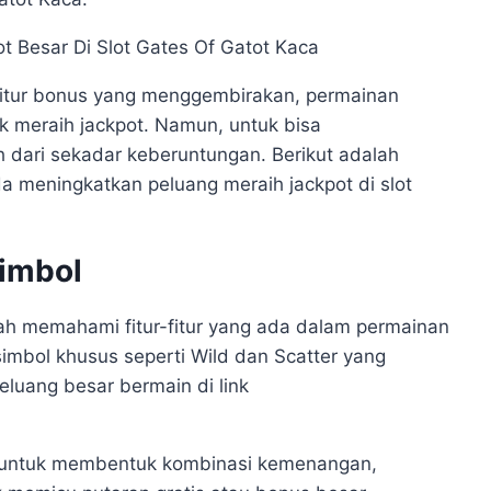
itur bonus yang menggembirakan, permainan
 meraih jackpot. Namun, untuk bisa
 dari sekadar keberuntungan. Berikut adalah
a meningkatkan peluang meraih jackpot di slot
Simbol
ah memahami fitur-fitur yang ada dalam permainan
-simbol khusus seperti Wild dan Scatter yang
uang besar bermain di link
n untuk membentuk kombinasi kemenangan,