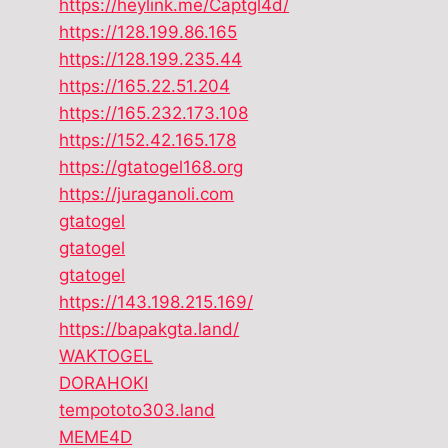
https://heylink.me/Captgl4d/
https://128.199.86.165
https://128.199.235.44
https://165.22.51.204
https://165.232.173.108
https://152.42.165.178
https://gtatogel168.org
https://juraganoli.com
gtatogel
gtatogel
gtatogel
https://143.198.215.169/
https://bapakgta.land/
WAKTOGEL
DORAHOKI
tempototo303.land
MEME4D