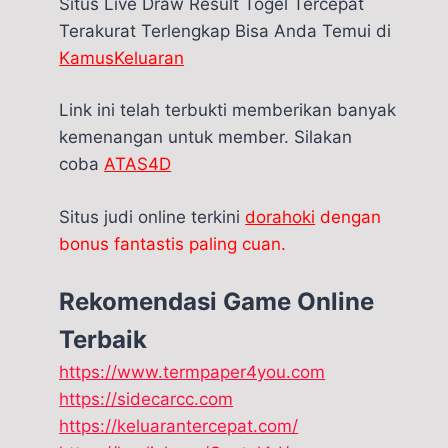
Situs Live Draw Result Togel Tercepat
Terakurat Terlengkap Bisa Anda Temui di
KamusKeluaran
Link ini telah terbukti memberikan banyak
kemenangan untuk member. Silakan
coba
ATAS4D
Situs judi online terkini
dorahoki
dengan
bonus fantastis paling cuan.
Rekomendasi Game Online
Terbaik
https://www.termpaper4you.com
https://sidecarcc.com
https://keluarantercepat.com/