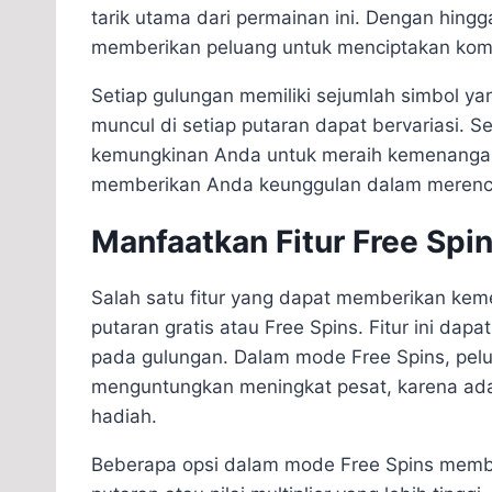
tarik utama dari permainan ini. Dengan hing
memberikan peluang untuk menciptakan kom
Setiap gulungan memiliki sejumlah simbol y
muncul di setiap putaran dapat bervariasi. 
kemungkinan Anda untuk meraih kemenangan. 
memberikan Anda keunggulan dalam merenc
Manfaatkan Fitur Free Spi
Salah satu fitur yang dapat memberikan ke
putaran gratis atau Free Spins. Fitur ini da
pada gulungan. Dalam mode Free Spins, pe
menguntungkan meningkat pesat, karena ad
hadiah.
Beberapa opsi dalam mode Free Spins membe