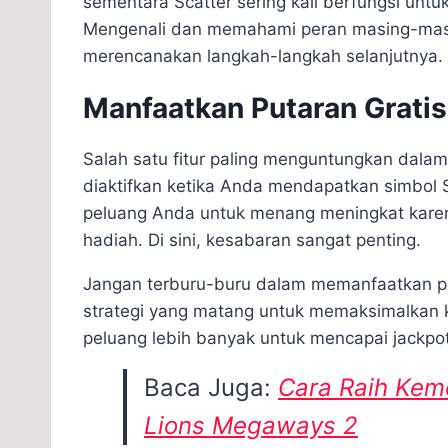
sementara Scatter sering kali berfungsi untu
Mengenali dan memahami peran masing-mas
merencanakan langkah-langkah selanjutnya.
Manfaatkan Putaran Gratis
Salah satu fitur paling menguntungkan dalam p
diaktifkan ketika Anda mendapatkan simbol S
peluang Anda untuk menang meningkat karen
hadiah. Di sini, kesabaran sangat penting.
Jangan terburu-buru dalam memanfaatkan pu
strategi yang matang untuk memaksimalkan k
peluang lebih banyak untuk mencapai jackpot
Baca Juga:
Cara Raih Kem
Lions Megaways 2