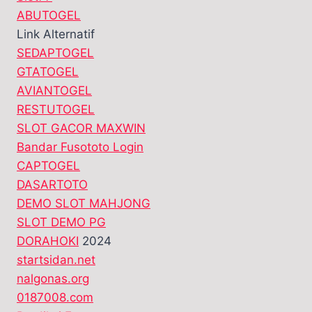
ABUTOGEL
Link Alternatif
SEDAPTOGEL
GTATOGEL
AVIANTOGEL
RESTUTOGEL
SLOT GACOR MAXWIN
Bandar Fusototo Login
CAPTOGEL
DASARTOTO
DEMO SLOT MAHJONG
SLOT DEMO PG
DORAHOKI
2024
startsidan.net
nalgonas.org
0187008.com