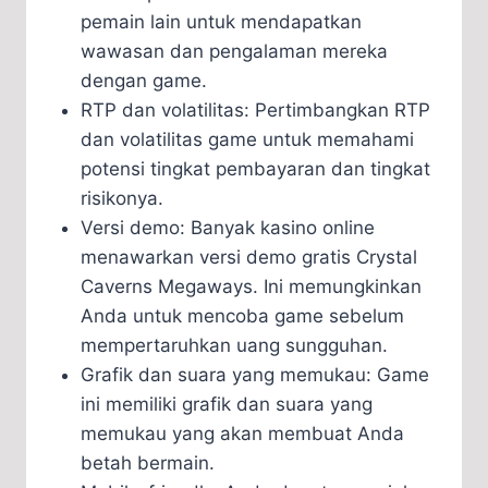
pemain lain untuk mendapatkan
wawasan dan pengalaman mereka
dengan game.
RTP dan volatilitas: Pertimbangkan RTP
dan volatilitas game untuk memahami
potensi tingkat pembayaran dan tingkat
risikonya.
Versi demo: Banyak kasino online
menawarkan versi demo gratis Crystal
Caverns Megaways. Ini memungkinkan
Anda untuk mencoba game sebelum
mempertaruhkan uang sungguhan.
Grafik dan suara yang memukau: Game
ini memiliki grafik dan suara yang
memukau yang akan membuat Anda
betah bermain.