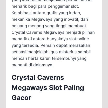
menarik bagi para penggemar slot.
Kombinasi antara grafis yang indah,
mekanika Megaways yang inovatif, dan
peluang menang yang tinggi membuat
Crystal Caverns Megaways menjadi pilihan
menarik di antara banyaknya slot online
yang tersedia. Pemain dapat merasakan
sensasi menjelajahi gua misterius sambil
mencari harta karun tersembunyi yang
menanti di dalamnya.
Crystal Caverns
Megaways Slot Paling
Gacor