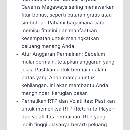
Caverns Megaways sering menawarkan
fitur bonus, seperti putaran gratis atau
simbol liar. Pahami bagaimana cara
memicu fitur ini dan manfaatkan
kesempatan untuk meningkatkan
peluang menang Anda.
Atur Anggaran Permainan: Sebelum
mulai bermain, tetapkan anggaran yang
jelas. Pastikan untuk bermain dalam
batas yang Anda mampu untuk
kehilangan. Ini akan membantu Anda
menghindari kerugian besar.
Perhatikan RTP dan Volatilitas: Pastikan
untuk memeriksa RTP (Return to Player)
dan volatilitas permainan. RTP yang
lebih tinggi biasanya berarti peluang