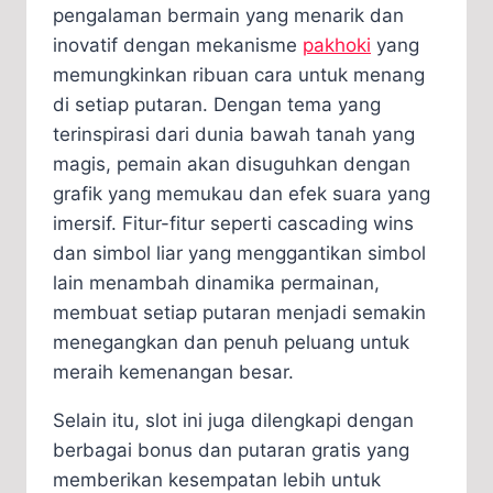
pengalaman bermain yang menarik dan
inovatif dengan mekanisme
pakhoki
yang
memungkinkan ribuan cara untuk menang
di setiap putaran. Dengan tema yang
terinspirasi dari dunia bawah tanah yang
magis, pemain akan disuguhkan dengan
grafik yang memukau dan efek suara yang
imersif. Fitur-fitur seperti cascading wins
dan simbol liar yang menggantikan simbol
lain menambah dinamika permainan,
membuat setiap putaran menjadi semakin
menegangkan dan penuh peluang untuk
meraih kemenangan besar.
Selain itu, slot ini juga dilengkapi dengan
berbagai bonus dan putaran gratis yang
memberikan kesempatan lebih untuk