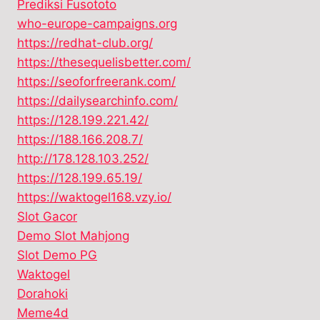
Prediksi Fusototo
who-europe-campaigns.org
https://redhat-club.org/
https://thesequelisbetter.com/
https://seoforfreerank.com/
https://dailysearchinfo.com/
https://128.199.221.42/
https://188.166.208.7/
http://178.128.103.252/
https://128.199.65.19/
https://waktogel168.vzy.io/
Slot Gacor
Demo Slot Mahjong
Slot Demo PG
Waktogel
Dorahoki
Meme4d