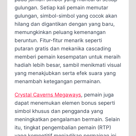
gulungan. Setiap kali pemain memutar
gulungan, simbol-simbol yang cocok akan
hilang dan digantikan dengan yang baru,
memungkinkan peluang kemenangan
beruntun. Fitur-fitur menarik seperti
putaran gratis dan mekanika cascading
memberi pemain kesempatan untuk meraih
hadiah lebih besar, sambil menikmati visual
yang menakjubkan serta efek suara yang
menambah ketegangan permainan.
Crystal Caverns Megaways
, pemain juga
dapat menemukan elemen bonus seperti
simbol khusus dan pengganda yang
meningkatkan pengalaman bermain. Selain
itu, tingkat pengembalian pemain (RTP)
yang kompetitif menjadikan permainan ini