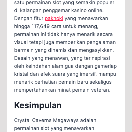
satu permainan slot yang semakin populer
di kalangan penggemar kasino online.
Dengan fitur
pakhoki
yang menawarkan
hingga 117,649 cara untuk menang,
permainan ini tidak hanya menarik secara
visual tetapi juga memberikan pengalaman
bermain yang dinamis dan mengasyikkan.
Desain yang menawan, yang terinspirasi
oleh keindahan alam gua dengan gemerlap
kristal dan efek suara yang imersif, mampu
menarik perhatian pemain baru sekaligus
mempertahankan minat pemain veteran.
Kesimpulan
Crystal Caverns Megaways adalah
permainan slot yang menawarkan