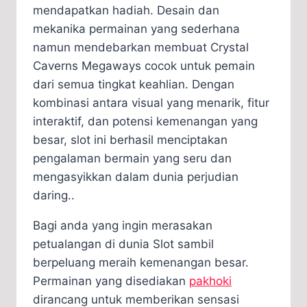
mendapatkan hadiah. Desain dan
mekanika permainan yang sederhana
namun mendebarkan membuat Crystal
Caverns Megaways cocok untuk pemain
dari semua tingkat keahlian. Dengan
kombinasi antara visual yang menarik, fitur
interaktif, dan potensi kemenangan yang
besar, slot ini berhasil menciptakan
pengalaman bermain yang seru dan
mengasyikkan dalam dunia perjudian
daring..
Bagi anda yang ingin merasakan
petualangan di dunia Slot sambil
berpeluang meraih kemenangan besar.
Permainan yang disediakan
pakhoki
dirancang untuk memberikan sensasi