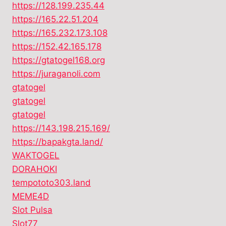
https://128.199.235.44
https://165.22.51.204
https://165.232.173.108
https://152.42.165.178
https://gtatogel168.org
https://juraganoli.com
gtatogel
gtatogel
gtatogel
https://143.198.215.169/
https://bapakgta.land/
WAKTOGEL
DORAHOKI
tempototo303.land
MEME4D
Slot Pulsa
Slot77