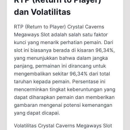
dan Volatilitas
RTP (Return to Player) Crystal Caverns
Megaways Slot adalah salah satu faktor
kunci yang menarik perhatian pemain. Dari
slot ini biasanya berada di kisaran 96,34%,
yang menunjukkan bahwa dalam jangka
panjang, permainan ini dirancang untuk
mengembalikan sekitar 96,34% dari total
taruhan kepada pemain. Persentase ini
mencerminkan tingkat keberuntungan yang
dapat diharapkan pemain dan memberikan
gambaran mengenai potensi kemenangan
yang dapat dicapai.
Volatilitas Crystal Caverns Megaways Slot