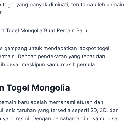
 togel yang banyak diminati, terutama oleh pemain
h.
s gampang untuk mendapatkan jackpot togel
bermain. Dengan pendekatan yang tepat dan
bih besar meskipun kamu masih pemula.
n Togel Mongolia
 pemain baru adalah memahami aturan dan
 jenis taruhan yang tersedia seperti 2D, 3D, dan
a yang resmi. Dengan pemahaman ini, kamu bisa