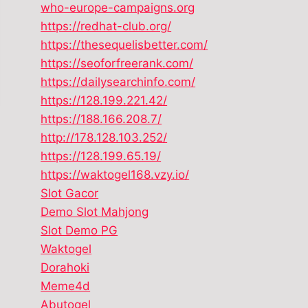
who-europe-campaigns.org
https://redhat-club.org/
https://thesequelisbetter.com/
https://seoforfreerank.com/
https://dailysearchinfo.com/
https://128.199.221.42/
https://188.166.208.7/
http://178.128.103.252/
https://128.199.65.19/
https://waktogel168.vzy.io/
Slot Gacor
Demo Slot Mahjong
Slot Demo PG
Waktogel
Dorahoki
Meme4d
Abutogel