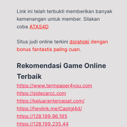
Link ini telah terbukti memberikan banyak
kemenangan untuk member. Silakan
coba
ATAS4D
Situs judi online terkini
dorahoki
dengan
bonus fantastis paling cuan.
Rekomendasi Game Online
Terbaik
https://www.termpaper4you.com
https://sidecarcc.com
https://keluarantercepat.com/
https://heylink.me/Captgl4d/
https://128.199.86.165
https://128.199.235.44