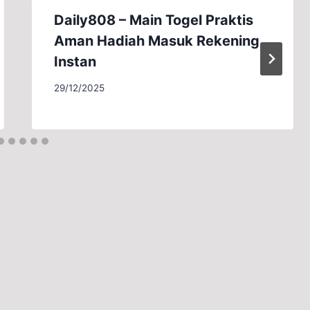
Daily808 – Main Togel Praktis
Aman Hadiah Masuk Rekening
Instan
29/12/2025