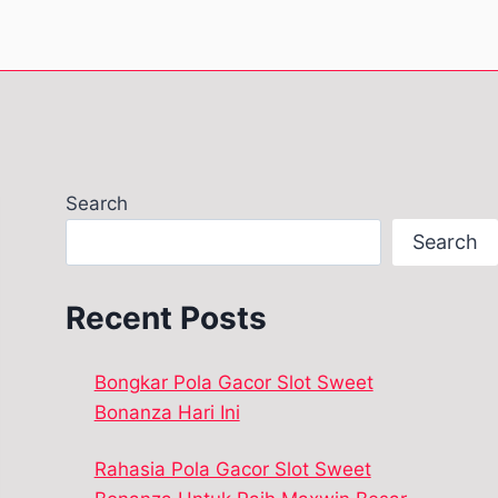
Search
Search
Recent Posts
Bongkar Pola Gacor Slot Sweet
Bonanza Hari Ini
Rahasia Pola Gacor Slot Sweet