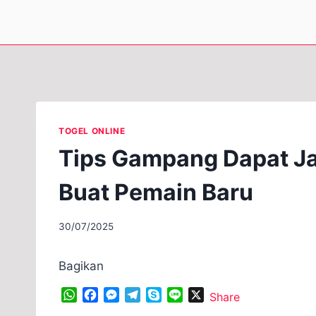
Skip
to
content
TOGEL ONLINE
Tips Gampang Dapat Ja
Buat Pemain Baru
30/07/2025
Bagikan
W
F
M
T
S
L
X
Share
h
a
e
e
k
i