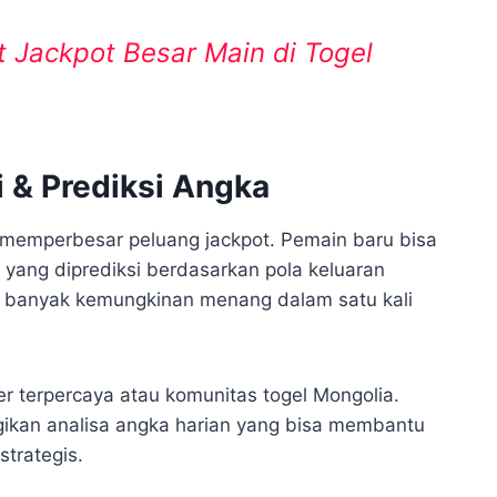
t Jackpot Besar Main di Togel
 & Prediksi Angka
k memperbesar peluang jackpot. Pemain baru bisa
ang diprediksi berdasarkan pola keluaran
 banyak kemungkinan menang dalam satu kali
er terpercaya atau komunitas togel Mongolia.
ikan analisa angka harian yang bisa membantu
strategis.