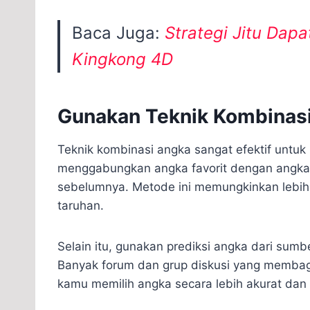
Baca Juga:
Strategi Jitu Dapa
Kingkong 4D
Gunakan Teknik Kombinasi
Teknik kombinasi angka sangat efektif untu
menggabungkan angka favorit dengan angka y
sebelumnya. Metode ini memungkinkan lebih
taruhan.
Selain itu, gunakan prediksi angka dari sumb
Banyak forum dan grup diskusi yang membag
kamu memilih angka secara lebih akurat dan 