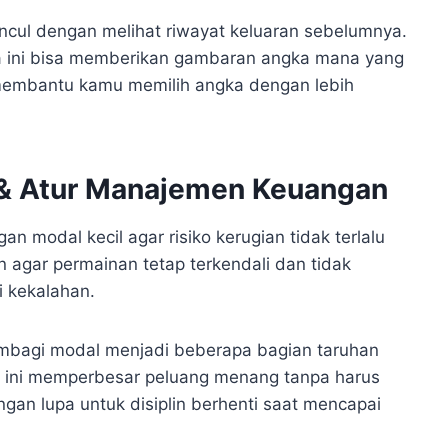
muncul dengan melihat riwayat keluaran sebelumnya.
ola ini bisa memberikan gambaran angka mana yang
membantu kamu memilih angka dengan lebih
 & Atur Manajemen Keuangan
 modal kecil agar risiko kerugian tidak terlalu
 agar permainan tetap terkendali dan tidak
 kekalahan.
mbagi modal menjadi beberapa bagian taruhan
a ini memperbesar peluang menang tanpa harus
an lupa untuk disiplin berhenti saat mencapai