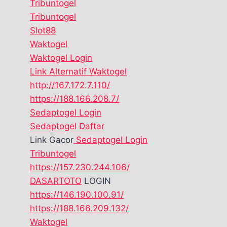
Tribuntogel
Tribuntogel
Slot88
Waktogel
Waktogel Login
Link Alternatif Waktogel
http://167.172.7.110/
https://188.166.208.7/
Sedaptogel Login
Sedaptogel Daftar
Link Gacor
Sedaptogel Login
Tribuntogel
https://157.230.244.106/
DASARTOTO
LOGIN
https://146.190.100.91/
https://188.166.209.132/
Waktogel