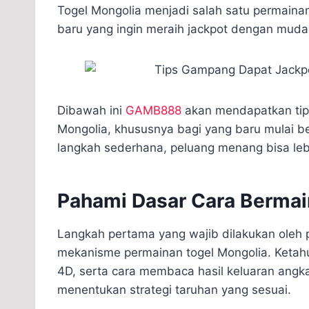
a
c
s
l
y
n
Togel Mongolia menjadi salah satu permainan
t
e
s
e
p
e
baru yang ingin meraih jackpot dengan muda
s
b
e
g
e
A
o
n
r
p
o
g
a
p
k
e
m
r
Dibawah ini
GAMB888
akan mendapatkan tip
Mongolia, khususnya bagi yang baru mulai 
langkah sederhana, peluang menang bisa le
Pahami Dasar Cara Bermai
Langkah pertama yang wajib dilakukan oleh
mekanisme permainan togel Mongolia. Ketahui
4D, serta cara membaca hasil keluaran angk
menentukan strategi taruhan yang sesuai.