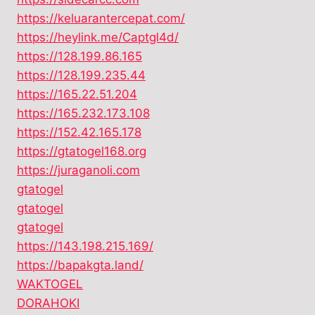
https://keluarantercepat.com/
https://heylink.me/Captgl4d/
https://128.199.86.165
https://128.199.235.44
https://165.22.51.204
https://165.232.173.108
https://152.42.165.178
https://gtatogel168.org
https://juraganoli.com
gtatogel
gtatogel
gtatogel
https://143.198.215.169/
https://bapakgta.land/
WAKTOGEL
DORAHOKI