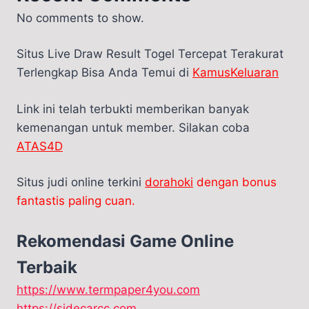
No comments to show.
Situs Live Draw Result Togel Tercepat Terakurat
Terlengkap Bisa Anda Temui di
KamusKeluaran
Link ini telah terbukti memberikan banyak
kemenangan untuk member. Silakan coba
ATAS4D
Situs judi online terkini
dorahoki
dengan bonus
fantastis paling cuan.
Rekomendasi Game Online
Terbaik
https://www.termpaper4you.com
https://sidecarcc.com