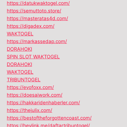
https://datukwaktogel.com/
https://semuttoto.store/
https://masteratas4d.com/
https://digadex.com/
WAKTOGEL
https://markassedap.com/
DORAHOKI
SPIN SLOT WAKTOGEL
DORAHOKI
WAKTOGEL
TRIBUNTOGEL
https://evofoxx.com/
https://doesaiwork.com/
https://hakkaridenhaberler.com/
https://thejulix.com/
https://bestoftheforgottencoast.com/
https://heylink.me/daftartribuntogel/