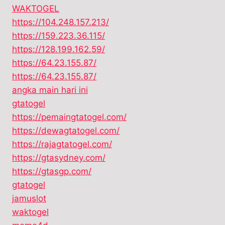
WAKTOGEL
https://104.248.157.213/
https://159.223.36.115/
https://128.199.162.59/
https://64.23.155.87/
https://64.23.155.87/
angka main hari ini
gtatogel
https://pemaingtatogel.com/
https://dewagtatogel.com/
https://rajagtatogel.com/
https://gtasydney.com/
https://gtasgp.com/
gtatogel
jamuslot
waktogel