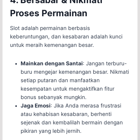
4. Bersabar & Nikmati
Proses Permainan
Slot adalah permainan berbasis
keberuntungan, dan kesabaran adalah kunci
untuk meraih kemenangan besar.
Mainkan dengan Santai
: Jangan terburu-
buru mengejar kemenangan besar. Nikmati
setiap putaran dan manfaatkan
kesempatan untuk mengaktifkan fitur
bonus sebanyak mungkin.
Jaga Emosi
: Jika Anda merasa frustrasi
atau kehabisan kesabaran, berhenti
sejenak dan kembalilah bermain dengan
pikiran yang lebih jernih.