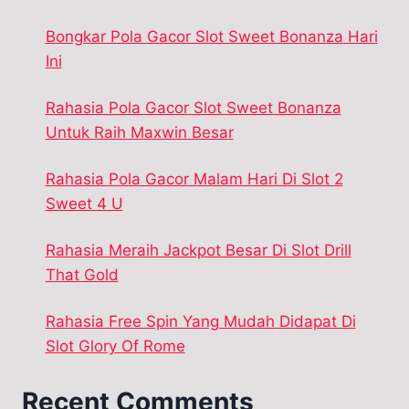
Bongkar Pola Gacor Slot Sweet Bonanza Hari
Ini
Rahasia Pola Gacor Slot Sweet Bonanza
Untuk Raih Maxwin Besar
Rahasia Pola Gacor Malam Hari Di Slot 2
Sweet 4 U
Rahasia Meraih Jackpot Besar Di Slot Drill
That Gold
Rahasia Free Spin Yang Mudah Didapat Di
Slot Glory Of Rome
Recent Comments