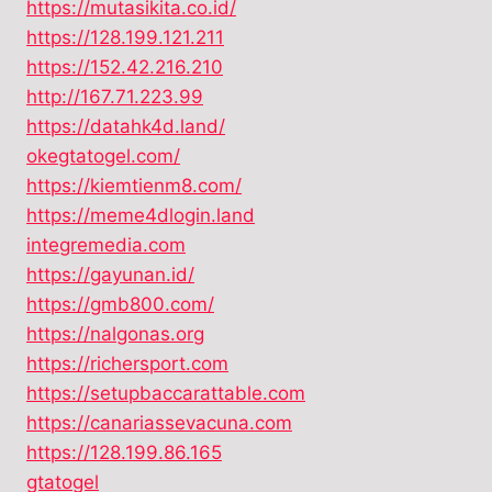
https://mutasikita.co.id/
https://128.199.121.211
https://152.42.216.210
http://167.71.223.99
https://datahk4d.land/
okegtatogel.com/
https://kiemtienm8.com/
https://meme4dlogin.land
integremedia.com
https://gayunan.id/
https://gmb800.com/
https://nalgonas.org
https://richersport.com
https://setupbaccarattable.com
https://canariassevacuna.com
https://128.199.86.165
gtatogel