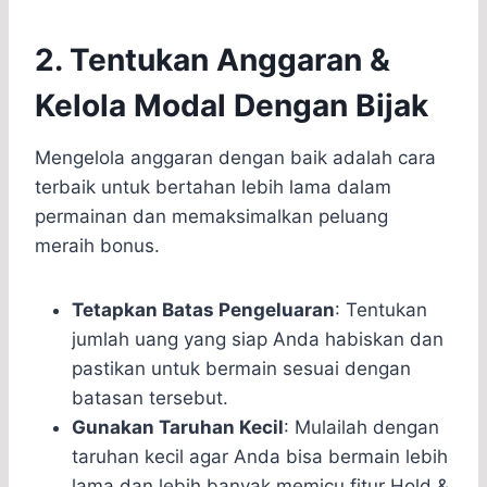
2. Tentukan Anggaran &
Kelola Modal Dengan Bijak
Mengelola anggaran dengan baik adalah cara
terbaik untuk bertahan lebih lama dalam
permainan dan memaksimalkan peluang
meraih bonus.
Tetapkan Batas Pengeluaran
: Tentukan
jumlah uang yang siap Anda habiskan dan
pastikan untuk bermain sesuai dengan
batasan tersebut.
Gunakan Taruhan Kecil
: Mulailah dengan
taruhan kecil agar Anda bisa bermain lebih
lama dan lebih banyak memicu fitur Hold &