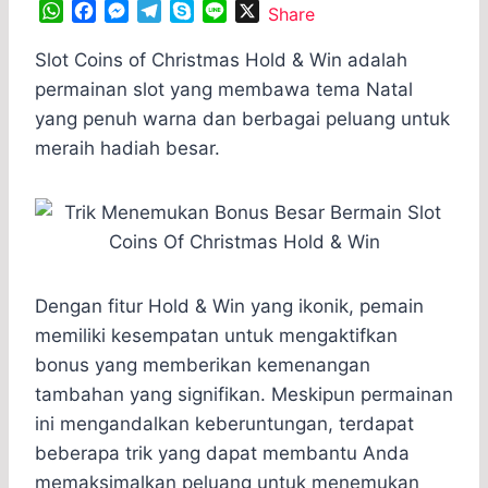
W
F
M
T
S
L
X
Share
h
a
e
e
k
i
a
c
s
l
y
n
Slot Coins of Christmas Hold & Win adalah
t
e
s
e
p
e
permainan slot yang membawa tema Natal
s
b
e
g
e
yang penuh warna dan berbagai peluang untuk
A
o
n
r
meraih hadiah besar.
p
o
g
a
p
k
e
m
r
Dengan fitur Hold & Win yang ikonik, pemain
memiliki kesempatan untuk mengaktifkan
bonus yang memberikan kemenangan
tambahan yang signifikan. Meskipun permainan
ini mengandalkan keberuntungan, terdapat
beberapa trik yang dapat membantu Anda
memaksimalkan peluang untuk menemukan