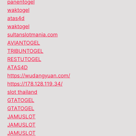
panentogel
waktogel
atas4d
waktogel
sultanslotmania.com
AVIANTOGEL
TRIBUNTOGEL
RESTUTOGEL
ATAS4D
https://wudangyuan.com/
https://178.128.119.34/
slot thailand
GTATOGEL
GTATOGEL
JAMUSLOT
JAMUSLOT
JAMUSLOT