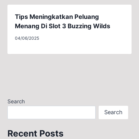
Tips Meningkatkan Peluang
Menang Di Slot 3 Buzzing Wilds
04/06/2025
Search
Search
Recent Posts