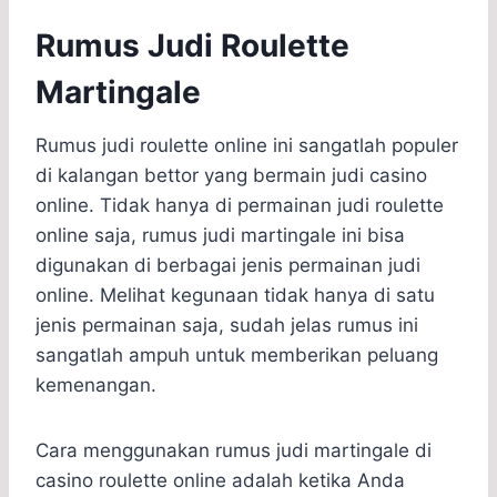
Rumus Judi Roulette
Martingale
Rumus judi roulette online ini sangatlah populer
di kalangan bettor yang bermain judi casino
online. Tidak hanya di permainan judi roulette
online saja, rumus judi martingale ini bisa
digunakan di berbagai jenis permainan judi
online. Melihat kegunaan tidak hanya di satu
jenis permainan saja, sudah jelas rumus ini
sangatlah ampuh untuk memberikan peluang
kemenangan.
Cara menggunakan rumus judi martingale di
casino roulette online adalah ketika Anda