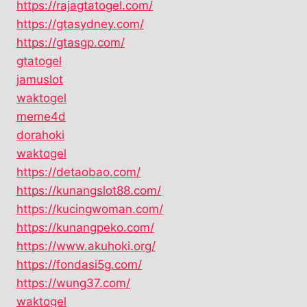
https://rajagtatogel.com/
https://gtasydney.com/
https://gtasgp.com/
gtatogel
jamuslot
waktogel
meme4d
dorahoki
waktogel
https://detaobao.com/
https://kunangslot88.com/
https://kucingwoman.com/
https://kunangpeko.com/
https://www.akuhoki.org/
https://fondasi5g.com/
https://wung37.com/
waktogel