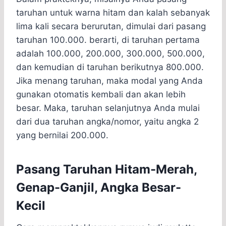
taruhan untuk warna hitam dan kalah sebanyak
lima kali secara berurutan, dimulai dari pasang
taruhan 100.000. berarti, di taruhan pertama
adalah 100.000, 200.000, 300.000, 500.000,
dan kemudian di taruhan berikutnya 800.000.
Jika menang taruhan, maka modal yang Anda
gunakan otomatis kembali dan akan lebih
besar. Maka, taruhan selanjutnya Anda mulai
dari dua taruhan angka/nomor, yaitu angka 2
yang bernilai 200.000.
Pasang Taruhan Hitam-Merah,
Genap-Ganjil, Angka Besar-
Kecil