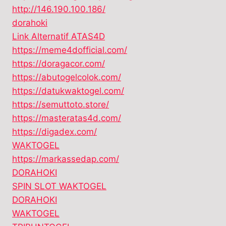
http://146.190.100.186/
dorahoki
Link Alternatif ATAS4D
https://meme4dofficial.com/
https://doragacor.com/
https://abutogelcolok.com/
https://datukwaktogel.com/
https://semuttoto.store/
https://masteratas4d.com/
https://digadex.com/
WAKTOGEL
https://markassedap.com/
DORAHOKI
SPIN SLOT WAKTOGEL
DORAHOKI
WAKTOGEL