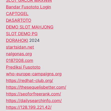
SLOT GACOR MAXWIN
Bandar Fusototo Login
CAPTOGEL
DASARTOTO
DEMO SLOT MAHJONG
SLOT DEMO PG
DORAHOKI
2024
startsidan.net
nalgonas.org
0187008.com
Prediksi Fusototo
who-europe-campaigns.org
https://redhat-club.org/
https://thesequelisbetter.com/
https://seoforfreerank.com/
https://dailysearchinfo.com/
https://128.199.221.42/