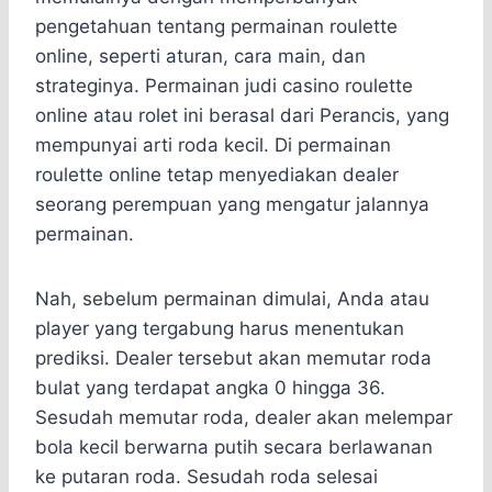
pengetahuan tentang permainan roulette
online, seperti aturan, cara main, dan
strateginya. Permainan judi casino roulette
online atau rolet ini berasal dari Perancis, yang
mempunyai arti roda kecil. Di permainan
roulette online tetap menyediakan dealer
seorang perempuan yang mengatur jalannya
permainan.
Nah, sebelum permainan dimulai, Anda atau
player yang tergabung harus menentukan
prediksi. Dealer tersebut akan memutar roda
bulat yang terdapat angka 0 hingga 36.
Sesudah memutar roda, dealer akan melempar
bola kecil berwarna putih secara berlawanan
ke putaran roda. Sesudah roda selesai