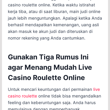
casino roulette online. Ketika waktu istirahat
kerja tiba, atau di saat liburan, main judi online
jauh lebih menguntungkan. Apalagi ketika Anda
berhasil mendapatkan kemenangan, uang asli
akan masuk ke akun judi dan diteruskan di
nomor rekening yang Anda cantumkan.
Gunakan Tiga Rumus Ini
agar Menang Mudah Live
Casino Roulette Online
Untuk mencari keuntungan dari permainan
live
casino roulette
online tidak bisa mengandalkan
feeling dan keberuntungan saja. Anda harus
memulainya dengan memperbanyak