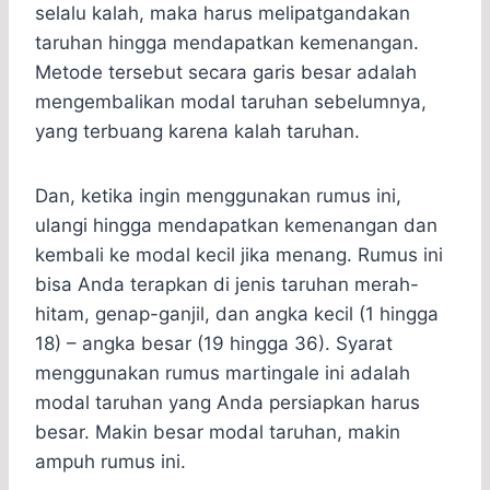
selalu kalah, maka harus melipatgandakan
taruhan hingga mendapatkan kemenangan.
Metode tersebut secara garis besar adalah
mengembalikan modal taruhan sebelumnya,
yang terbuang karena kalah taruhan.
Dan, ketika ingin menggunakan rumus ini,
ulangi hingga mendapatkan kemenangan dan
kembali ke modal kecil jika menang. Rumus ini
bisa Anda terapkan di jenis taruhan merah-
hitam, genap-ganjil, dan angka kecil (1 hingga
18) – angka besar (19 hingga 36). Syarat
menggunakan rumus martingale ini adalah
modal taruhan yang Anda persiapkan harus
besar. Makin besar modal taruhan, makin
ampuh rumus ini.