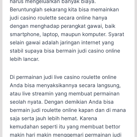
harus mengeluarkan banyak biaya.
Beruntunglah sekarang kita bisa memainkan
judi casino roulette secara online hanya
dengan menghadap perangkat gawai, baik
smartphone, laptop, maupun komputer. Syarat
selain gawai adalah jaringan internet yang
stabil supaya bisa bermain judi casino online
lebih lancar.
Di permainan judi live casino roulette online
Anda bisa menyaksikannya secara langsung,
atau live streamin yang membuat permainan
seolah nyata. Dengan demikian Anda bisa
bermain judi roulette online kapan dan di mana
saja serta jauh lebih hemat. Karena
kemudahan seperti itu yang membuat bettor
makin hari makin menggemari permainan judi