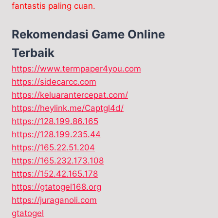
fantastis paling cuan.
Rekomendasi Game Online
Terbaik
https://www.termpaper4you.com
https://sidecarcc.com
https://keluarantercepat.com/
https://heylink.me/Captgl4d/
https://128.199.86.165
https://128.199.235.44
https://165.22.51.204
https://165.232.173.108
https://152.42.165.178
https://gtatogel168.org
https://juraganoli.com
gtatogel