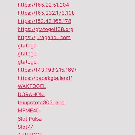
https://165.22.51.204
https://165.232.173.108
https://152.42.165.178
https://gtatogel168.org
https://juraganoli.com
gtatogel
gtatogel
gtatogel
https://143.198.215.169/
https://bapakgta.land/
WAKTOGEL
DORAHOKI
tempototo303.land
MEME4D
Slot Pulsa
Slot77