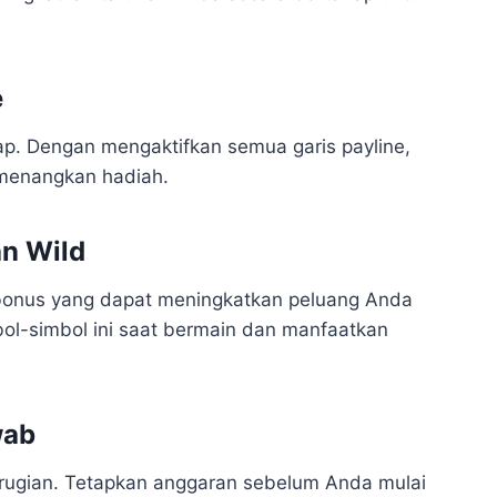
e
etap. Dengan mengaktifkan semua garis payline,
menangkan hadiah.
an Wild
 bonus yang dapat meningkatkan peluang Anda
ol-simbol ini saat bermain dan manfaatkan
wab
kerugian. Tetapkan anggaran sebelum Anda mulai