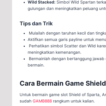
Wild Stacked:
Simbol Wild Spartan terk
gulungan dan meningkatkan peluang un
Tips dan Trik
Mulailah dengan taruhan kecil dan tingk
Aktifkan semua garis payline untuk me
Perhatikan simbol Scatter dan Wild kar
meningkatkan kemenangan.
Bermainlah dengan bertanggung jawab 
bermain.
Cara Bermain Game Shield
Untuk bermain game slot Shield of Sparta, A
sudah
GAMB888
rangkum untuk kalian.