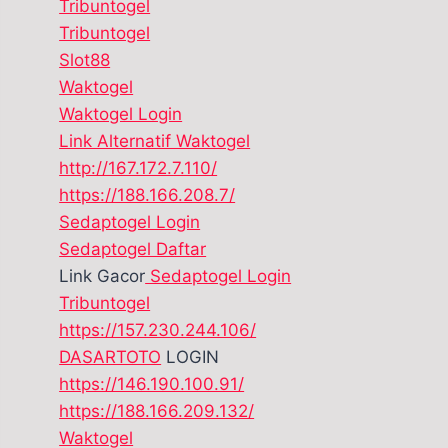
Tribuntogel
Tribuntogel
Slot88
Waktogel
Waktogel Login
Link Alternatif Waktogel
http://167.172.7.110/
https://188.166.208.7/
Sedaptogel Login
Sedaptogel Daftar
Link Gacor
Sedaptogel Login
Tribuntogel
https://157.230.244.106/
DASARTOTO
LOGIN
https://146.190.100.91/
https://188.166.209.132/
Waktogel