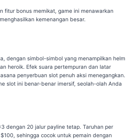
n fitur bonus memikat, game ini menawarkan
i menghasilkan kemenangan besar.
rta, dengan simbol-simbol yang menampilkan helm
tan heroik. Efek suara pertempuran dan latar
asana penyerbuan slot penuh aksi menegangkan.
e slot ini benar-benar imersif, seolah-olah Anda
3 dengan 20 jalur payline tetap. Taruhan per
ga $100, sehingga cocok untuk pemain dengan