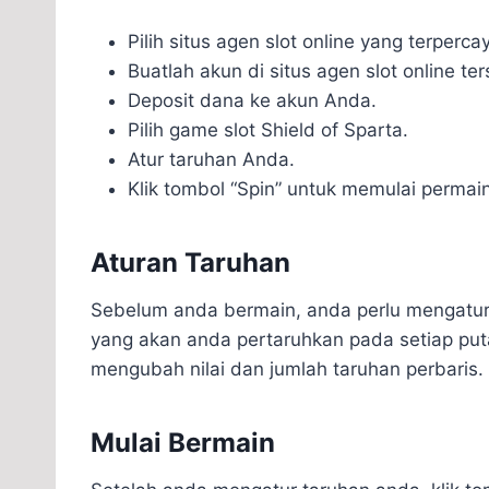
Pilih situs agen slot online yang terperca
Buatlah akun di situs agen slot online ter
Deposit dana ke akun Anda.
Pilih game slot Shield of Sparta.
Atur taruhan Anda.
Klik tombol “Spin” untuk memulai permai
Aturan Taruhan
Sebelum anda bermain, anda perlu mengatu
yang akan anda pertaruhkan pada setiap pu
mengubah nilai dan jumlah taruhan perbaris.
Mulai Bermain