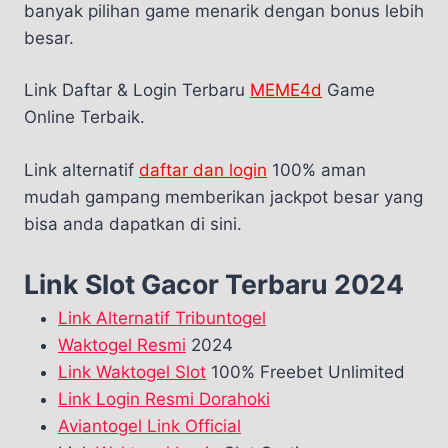
banyak pilihan game menarik dengan bonus lebih
besar.
Link Daftar & Login Terbaru
MEME4d
Game
Online Terbaik.
Link alternatif
daftar dan login
100% aman
mudah gampang memberikan jackpot besar yang
bisa anda dapatkan di sini.
Link Slot Gacor Terbaru 2024
Link Alternatif Tribuntogel
Waktogel Resmi
2024
Link Waktogel Slot
100% Freebet Unlimited
Link Login Resmi Dorahoki
Aviantogel Link Official