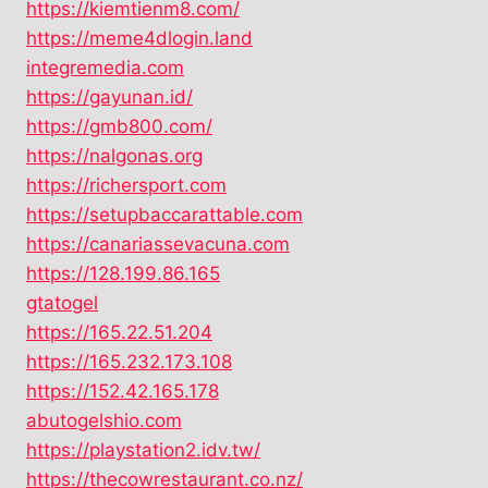
https://kiemtienm8.com/
https://meme4dlogin.land
integremedia.com
https://gayunan.id/
https://gmb800.com/
https://nalgonas.org
https://richersport.com
https://setupbaccarattable.com
https://canariassevacuna.com
https://128.199.86.165
gtatogel
https://165.22.51.204
https://165.232.173.108
https://152.42.165.178
abutogelshio.com
https://playstation2.idv.tw/
https://thecowrestaurant.co.nz/