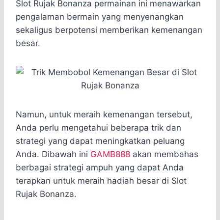
a
c
s
l
y
n
Slot Rujak Bonanza permainan ini menawarkan
t
e
s
e
p
e
pengalaman bermain yang menyenangkan
s
b
e
g
e
sekaligus berpotensi memberikan kemenangan
A
o
n
r
besar.
p
o
g
a
p
k
e
m
r
Namun, untuk meraih kemenangan tersebut,
Anda perlu mengetahui beberapa trik dan
strategi yang dapat meningkatkan peluang
Anda. Dibawah ini
GAMB888
akan membahas
berbagai strategi ampuh yang dapat Anda
terapkan untuk meraih hadiah besar di Slot
Rujak Bonanza.