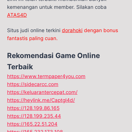
kemenangan untuk member. Silakan coba
ATAS4D
Situs judi online terkini
dorahoki
dengan bonus
fantastis paling cuan.
Rekomendasi Game Online
Terbaik
https://www.termpaper4you.com
https://sidecarcc.com
https://keluarantercepat.com/
https://heylink.me/Captgl4d/
https://128.199.86.165
https://128.199.235.44
https://165.22.51.204
https://165.232.173.108