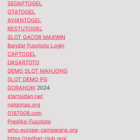
SEDAPTOGEL
GTATOGEL
AVIANTOGEL
RESTUTOGEL
SLOT GACOR MAXWIN
Bandar Fusototo Login
CAPTOGEL
DASARTOTO
DEMO SLOT MAHJONG
SLOT DEMO PG
DORAHOKI
2024
startsidan.net
nalgonas.org
0187008.com
Prediksi Fusototo
who-europe-campaigns.org
https://redhat-club.org/