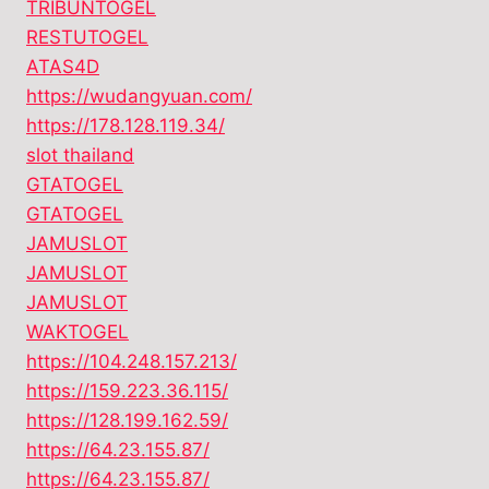
TRIBUNTOGEL
RESTUTOGEL
ATAS4D
https://wudangyuan.com/
https://178.128.119.34/
slot thailand
GTATOGEL
GTATOGEL
JAMUSLOT
JAMUSLOT
JAMUSLOT
WAKTOGEL
https://104.248.157.213/
https://159.223.36.115/
https://128.199.162.59/
https://64.23.155.87/
https://64.23.155.87/