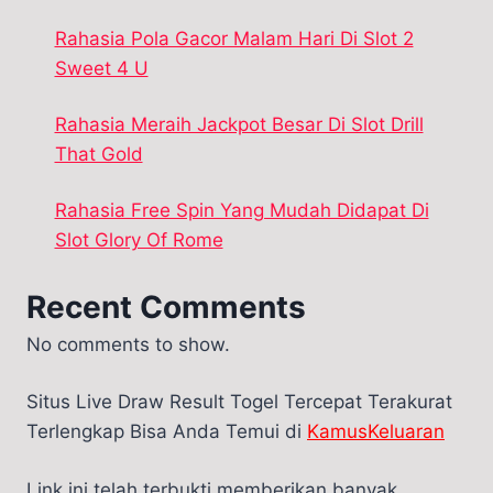
Rahasia Pola Gacor Malam Hari Di Slot 2
Sweet 4 U
Rahasia Meraih Jackpot Besar Di Slot Drill
That Gold
Rahasia Free Spin Yang Mudah Didapat Di
Slot Glory Of Rome
Recent Comments
No comments to show.
Situs Live Draw Result Togel Tercepat Terakurat
Terlengkap Bisa Anda Temui di
KamusKeluaran
Link ini telah terbukti memberikan banyak