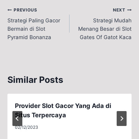
Post
PREVIOUS
NEXT
Strategi Paling Gacor
Strategi Mudah
navigation
Bermain di Slot
Menang Besar di Slot
Pyramid Bonanza
Gates Of Gatot Kaca
Similar Posts
Provider Slot Gacor Yang Ada di
Situs Terpercaya
02/12/2023