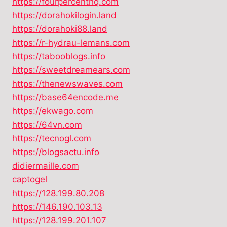
https://fourpercenthq.com
https://dorahokilogin.land
https://dorahoki88.land
https://r-hydrau-lemans.com
https://tabooblogs.info
https://sweetdreamears.com
https://thenewswaves.com
https://base64encode.me
https://ekwago.com
https://64vn.com
https://tecnogl.com
https://blogsactu.info
didiermaille.com
captogel
https://128.199.80.208
https://146.190.103.13
https://128.199.201.107