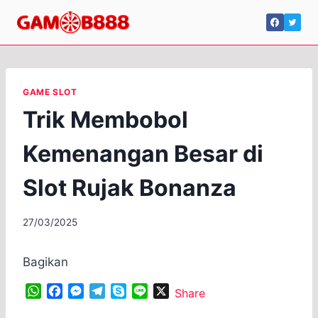
Skip
to
content
GAME SLOT
Trik Membobol
Kemenangan Besar di
Slot Rujak Bonanza
27/03/2025
Bagikan
W
F
M
T
S
L
X
Share
h
a
e
e
k
i