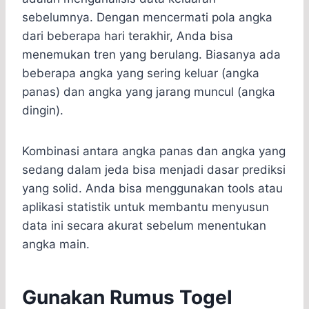
sebelumnya. Dengan mencermati pola angka
dari beberapa hari terakhir, Anda bisa
menemukan tren yang berulang. Biasanya ada
beberapa angka yang sering keluar (angka
panas) dan angka yang jarang muncul (angka
dingin).
Kombinasi antara angka panas dan angka yang
sedang dalam jeda bisa menjadi dasar prediksi
yang solid. Anda bisa menggunakan tools atau
aplikasi statistik untuk membantu menyusun
data ini secara akurat sebelum menentukan
angka main.
Gunakan Rumus Togel