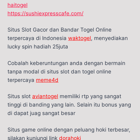
haitogel
https://sushiexpresscafe.com/
Situs Slot Gacor dan Bandar Togel Online
terpercaya di Indonesia
waktogel
, menyediakan
lucky spin hadiah 25juta
Cobalah keberuntungan anda dengan bermain
tanpa modal di situs slot dan togel online
terpercaya
meme4d
Situs slot
aviantogel
memiliki rtp yang sangat
tinggi di banding yang lain. Selain itu bonus yang
di dapat juag sangat besar
Situs game online dengan peluang hoki terbesar,
silakan kunjungi link
dorahoki