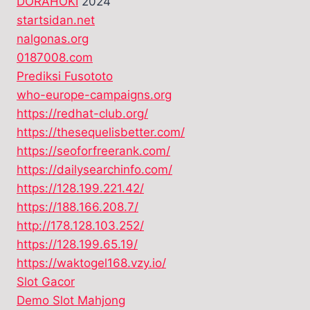
DORAHOKI
2024
startsidan.net
nalgonas.org
0187008.com
Prediksi Fusototo
who-europe-campaigns.org
https://redhat-club.org/
https://thesequelisbetter.com/
https://seoforfreerank.com/
https://dailysearchinfo.com/
https://128.199.221.42/
https://188.166.208.7/
http://178.128.103.252/
https://128.199.65.19/
https://waktogel168.vzy.io/
Slot Gacor
Demo Slot Mahjong