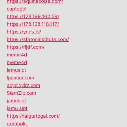
https://aquihacoisa.com/
captogel
https://128.199.162.59/
https://178.128.118.117/
https://ynos.tv/
https://statoninstitute.com/
https://rljdf.com/
meme4d
meme4d
jamuslot
lpaimer.com
acyclovirz.com
SiamZip.com
jamuslot
jamu slot
https://laigtatogel.com/
dorahoki