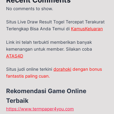
No comments to show.
Situs Live Draw Result Togel Tercepat Terakurat
Terlengkap Bisa Anda Temui di
KamusKeluaran
Link ini telah terbukti memberikan banyak
kemenangan untuk member. Silakan coba
ATAS4D
Situs judi online terkini
dorahoki
dengan bonus
fantastis paling cuan.
Rekomendasi Game Online
Terbaik
https://www.termpaper4you.com