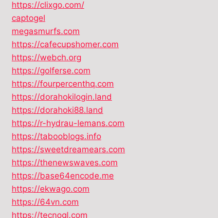
https://clixgo.com/
captogel
megasmurfs.com
https://cafecupshomer.com
https://webch.org
https://golferse.com
https://fourpercenthq.com
https://dorahokilogin.land
https://dorahoki88.land
https://r-hydrau-lemans.com
https://tabooblogs.info
https://sweetdreamears.com
https://thenewswaves.com
https://base64encode.me
https://ekwago.com
https://64vn.com
https://tecnogl.com