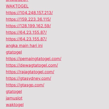
WAKTOGEL
https://104.248.157.213/
https://159.223.36.115/
https://128.199.162.59/
https://64.23.155.87/
https://64.23.155.87/
angka main hari ini
gtatogel
https://pemaingtatogel.com/
https://dewagtatogel.com/
https://rajagtatogel.com/
https://gtasydney.com/
https://gtasgp.com/
gtatogel
jamuslot
waktogel