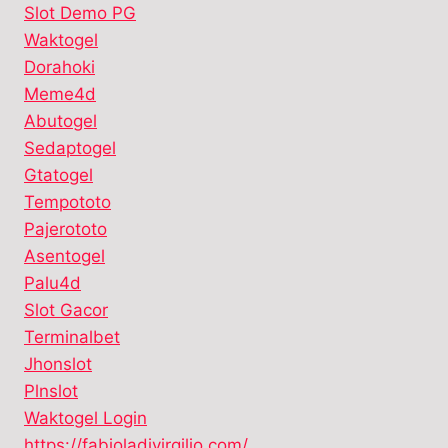
Slot Demo PG
Waktogel
Dorahoki
Meme4d
Abutogel
Sedaptogel
Gtatogel
Tempototo
Pajerototo
Asentogel
Palu4d
Slot Gacor
Terminalbet
Jhonslot
Plnslot
Waktogel Login
https://fabioladivirgilio.com/