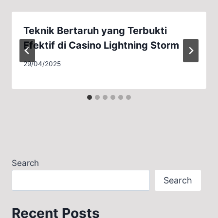
Teknik Bertaruh yang Terbukti
Efektif di Casino Lightning Storm
29/04/2025
Search
Search
Recent Posts