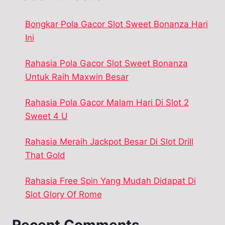
Bongkar Pola Gacor Slot Sweet Bonanza Hari
Ini
Rahasia Pola Gacor Slot Sweet Bonanza
Untuk Raih Maxwin Besar
Rahasia Pola Gacor Malam Hari Di Slot 2
Sweet 4 U
Rahasia Meraih Jackpot Besar Di Slot Drill
That Gold
Rahasia Free Spin Yang Mudah Didapat Di
Slot Glory Of Rome
Recent Comments