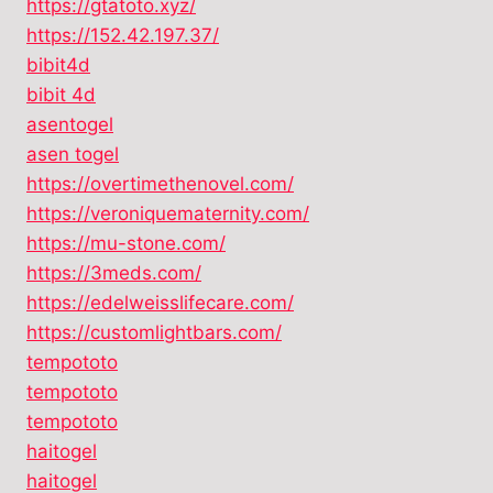
https://gtatoto.xyz/
https://152.42.197.37/
bibit4d
bibit 4d
asentogel
asen togel
https://overtimethenovel.com/
https://veroniquematernity.com/
https://mu-stone.com/
https://3meds.com/
https://edelweisslifecare.com/
https://customlightbars.com/
tempototo
tempototo
tempototo
haitogel
haitogel