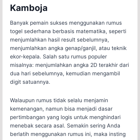
Kamboja
Banyak pemain sukses menggunakan rumus
togel sederhana berbasis matematika, seperti
menjumlahkan hasil result sebelumnya,
menjumlahkan angka genap/ganjil, atau teknik
ekor-kepala. Salah satu rumus populer
misalnya: menjumlahkan angka 2D terakhir dari
dua hari sebelumnya, kemudian mengambil
digit satuannya.
Walaupun rumus tidak selalu menjamin
kemenangan, namun bisa menjadi dasar
pertimbangan yang logis untuk menghindari
menebak secara asal. Semakin sering Anda
berlatih menggunakan rumus ini, maka insting