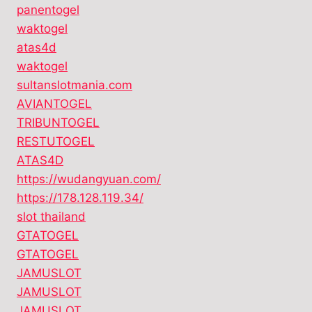
panentogel
waktogel
atas4d
waktogel
sultanslotmania.com
AVIANTOGEL
TRIBUNTOGEL
RESTUTOGEL
ATAS4D
https://wudangyuan.com/
https://178.128.119.34/
slot thailand
GTATOGEL
GTATOGEL
JAMUSLOT
JAMUSLOT
JAMUSLOT