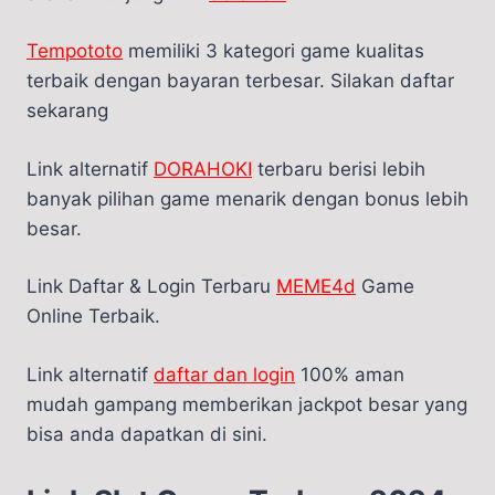
Tempototo
memiliki 3 kategori game kualitas
terbaik dengan bayaran terbesar. Silakan daftar
sekarang
Link alternatif
DORAHOKI
terbaru berisi lebih
banyak pilihan game menarik dengan bonus lebih
besar.
Link Daftar & Login Terbaru
MEME4d
Game
Online Terbaik.
Link alternatif
daftar dan login
100% aman
mudah gampang memberikan jackpot besar yang
bisa anda dapatkan di sini.