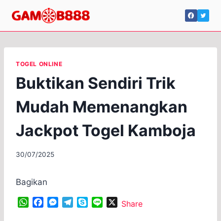
Skip
to
content
TOGEL ONLINE
Buktikan Sendiri Trik
Mudah Memenangkan
Jackpot Togel Kamboja
30/07/2025
Bagikan
W
F
M
T
S
L
X
Share
h
a
e
e
k
i