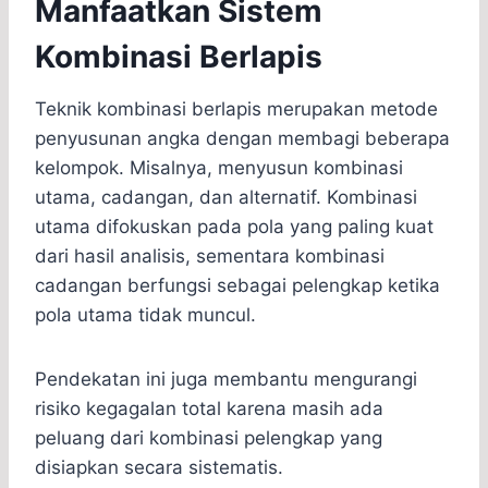
Manfaatkan Sistem
Kombinasi Berlapis
Teknik kombinasi berlapis merupakan metode
penyusunan angka dengan membagi beberapa
kelompok. Misalnya, menyusun kombinasi
utama, cadangan, dan alternatif. Kombinasi
utama difokuskan pada pola yang paling kuat
dari hasil analisis, sementara kombinasi
cadangan berfungsi sebagai pelengkap ketika
pola utama tidak muncul.
Pendekatan ini juga membantu mengurangi
risiko kegagalan total karena masih ada
peluang dari kombinasi pelengkap yang
disiapkan secara sistematis.