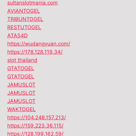
sultanslotmania.com
AVIANTOGEL
TRIBUNTOGEL
RESTUTOGEL
ATAS4D
https://wudangyuan.com/
https://178.128.119.34/
slot thailand
GTATOGEL
GTATOGEL
JAMUSLOT
JAMUSLOT
JAMUSLOT
WAKTOGEL
https://104.248.157.213/
https://159.223.36.115/
https://128.199.162.59/