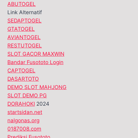
ABUTOGEL
Link Alternatif
SEDAPTOGEL
GTATOGEL
AVIANTOGEL
RESTUTOGEL
SLOT GACOR MAXWIN
Bandar Fusototo Login
CAPTOGEL
DASARTOTO
DEMO SLOT MAHJONG
SLOT DEMO PG
DORAHOKI
2024
startsidan.net
nalgonas.org
0187008.com
Prediksi Fusototo