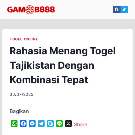
Skip
to
content
TOGEL ONLINE
Rahasia Menang Togel
Tajikistan Dengan
Kombinasi Tepat
30/07/2025
Bagikan
W
F
M
T
S
L
X
Share
h
a
e
e
k
i