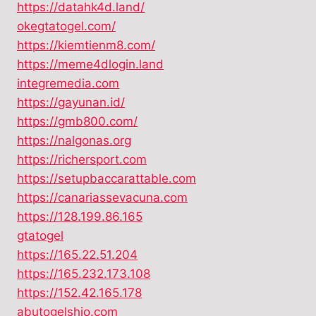
https://datahk4d.land/
okegtatogel.com/
https://kiemtienm8.com/
https://meme4dlogin.land
integremedia.com
https://gayunan.id/
https://gmb800.com/
https://nalgonas.org
https://richersport.com
https://setupbaccarattable.com
https://canariassevacuna.com
https://128.199.86.165
gtatogel
https://165.22.51.204
https://165.232.173.108
https://152.42.165.178
abutogelshio.com