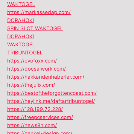
WAKTOGEL
https://markassedap.com/
DORAHOKI
SPIN SLOT WAKTOGEL
DORAHOKI
WAKTOGEL
TRIBUNTOGEL
https://evofoxx.com/
https://doesaiwork.com/
https://hakkaridenhaberler.com/
https://thejulix.com/
https://bestoftheforgottencoast.com/
https://heylink.me/daftartribuntogel/
https://128.199.72.228/
https://freepcservices.com/
https://news8h.com/
https://henkel-design.com/