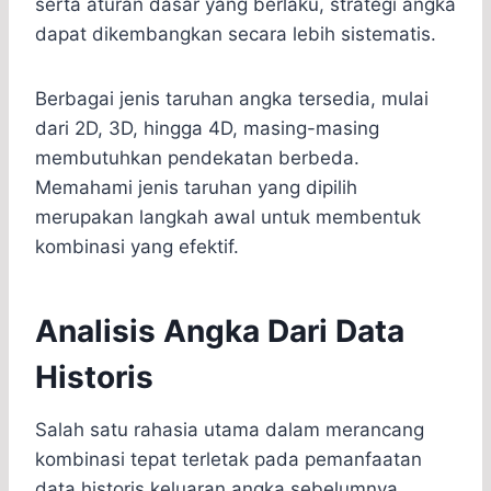
serta aturan dasar yang berlaku, strategi angka
dapat dikembangkan secara lebih sistematis.
Berbagai jenis taruhan angka tersedia, mulai
dari 2D, 3D, hingga 4D, masing-masing
membutuhkan pendekatan berbeda.
Memahami jenis taruhan yang dipilih
merupakan langkah awal untuk membentuk
kombinasi yang efektif.
Analisis Angka Dari Data
Historis
Salah satu rahasia utama dalam merancang
kombinasi tepat terletak pada pemanfaatan
data historis keluaran angka sebelumnya.