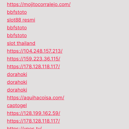
https://mojitocorralejo.com/
bbfstoto
slot88 resmi
bbfstoto
bbfstoto
slot thailand
https://104.248.157.213/
https://159.223.36.115/
https://178.128.118.117/
dorahoki
dorahoki
dorahoki
https://aquihacoisa.com/
captogel
https://128.199.162.59/
https://178.128.118.117/
https://ynos.tv/