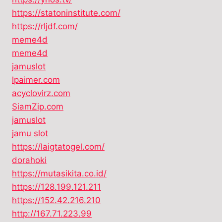
https://statoninstitute.com/
https://rljdf.com/
meme4d
meme4d
jamuslot
lpaimer.com
acyclovirz.com
SiamZip.com
jamuslot
jamu slot
https://laigtatogel.com/
dorahoki
https://mutasikita.co.id/
https://128.199.121.211
https://152.42.216.210
http://167.71.223.99