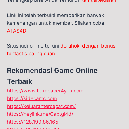
Terlengkap Bisa Anda Temui di
KamusKeluaran
Link ini telah terbukti memberikan banyak
kemenangan untuk member. Silakan coba
ATAS4D
Situs judi online terkini
dorahoki
dengan bonus
fantastis paling cuan.
Rekomendasi Game Online
Terbaik
https://www.termpaper4you.com
https://sidecarcc.com
https://keluarantercepat.com/
https://heylink.me/Captgl4d/
https://128.199.86.165