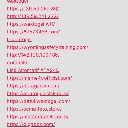
Waktogel
https://139.59.250.86/
http://139.59.241.233/
https://waktogel.wtf/
https://67573456.com/
tribuntogel
https://wyomingsafetytraining.com/
http://146.190.100.186/
dorahoki
Link Alternatif ATAS4D
https://meme4dofficial.com/
https://doragacor.com/
https://abutogelcolok.com/
https://datukwaktogel.com/
https://semuttoto.store/
https://masteratas4d.com/
https://digadex.com/