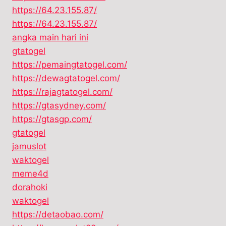
https://64.23.155.87/
https://64.23.155.87/
angka main hari ini
gtatogel
https://pemaingtatogel.com/
https://dewagtatogel.com/
https://rajagtatogel.com/
https://gtasydney.com/
https://gtasgp.com/
gtatogel
jamuslot
waktogel
meme4d
dorahoki
waktogel
https://detaobao.com/