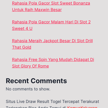
Rahasia Pola Gacor Slot Sweet Bonanza
Untuk Raih Maxwin Besar
Rahasia Pola Gacor Malam Hari Di Slot 2
Sweet 4 U
Rahasia Meraih Jackpot Besar Di Slot Drill
That Gold
Rahasia Free Spin Yang Mudah Didapat Di
Slot Glory Of Rome
Recent Comments
No comments to show.
Situs Live Draw Result Togel Tercepat Terakurat