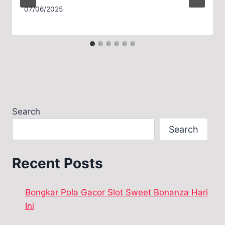
07/06/2025
Search
Search
Recent Posts
Bongkar Pola Gacor Slot Sweet Bonanza Hari
Ini