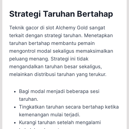
Strategi Taruhan Bertahap
Teknik gacor di slot Alchemy Gold sangat
terkait dengan strategi taruhan. Menetapkan
taruhan bertahap membantu pemain
mengontrol modal sekaligus memaksimalkan
peluang menang. Strategi ini tidak
mengandalkan taruhan besar sekaligus,
melainkan distribusi taruhan yang terukur.
Bagi modal menjadi beberapa sesi
taruhan.
Tingkatkan taruhan secara bertahap ketika
kemenangan mulai terjadi.
Kurangi taruhan setelah mengalami