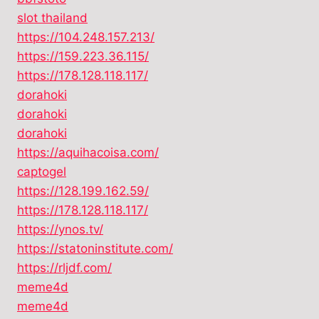
slot thailand
https://104.248.157.213/
https://159.223.36.115/
https://178.128.118.117/
dorahoki
dorahoki
dorahoki
https://aquihacoisa.com/
captogel
https://128.199.162.59/
https://178.128.118.117/
https://ynos.tv/
https://statoninstitute.com/
https://rljdf.com/
meme4d
meme4d