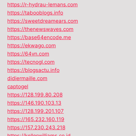
https://r-hydrau-lemans.com
https://tabooblogs.info
https://sweetdreamears.com
https://thenewswaves.com
https://base64encode.me
https://ekwago.com
https://64vn.com
https://tecnogl.com
https://blogsactu.info
didiermaille.com
captogel
https://128.199.80.208
https://146.190.103.13
https://128.199.201.107
https://165.232.160.119
https://157.230.243.218
https://kellerwilliams.co.id