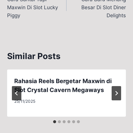
navigation
Maxwin Di Slot Lucky
Besar Di Slot Diner
Piggy
Delights
Similar Posts
Rahasia Reels Bergetar Maxwin di
Slot Crystal Cavern Megaways
25/11/2025