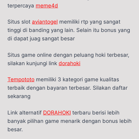
terpercaya
meme4d
Situs slot
aviantogel
memiliki rtp yang sangat
tinggi di banding yang lain. Selain itu bonus yang
di dapat juag sangat besar
Situs game online dengan peluang hoki terbesar,
silakan kunjungi link
dorahoki
Tempototo
memiliki 3 kategori game kualitas
terbaik dengan bayaran terbesar. Silakan daftar
sekarang
Link alternatif
DORAHOKI
terbaru berisi lebih
banyak pilihan game menarik dengan bonus lebih
besar.