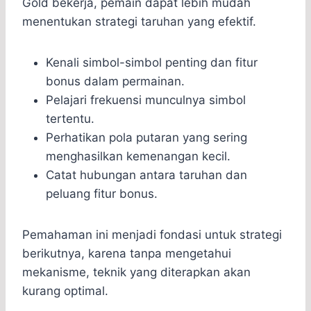
Gold bekerja, pemain dapat lebih mudah
menentukan strategi taruhan yang efektif.
Kenali simbol-simbol penting dan fitur
bonus dalam permainan.
Pelajari frekuensi munculnya simbol
tertentu.
Perhatikan pola putaran yang sering
menghasilkan kemenangan kecil.
Catat hubungan antara taruhan dan
peluang fitur bonus.
Pemahaman ini menjadi fondasi untuk strategi
berikutnya, karena tanpa mengetahui
mekanisme, teknik yang diterapkan akan
kurang optimal.