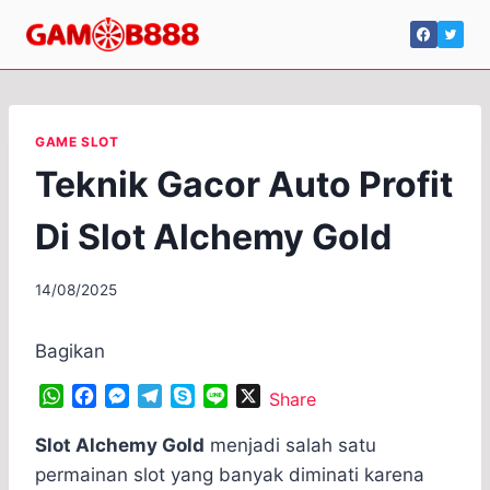
Skip
to
content
GAME SLOT
Teknik Gacor Auto Profit
Di Slot Alchemy Gold
14/08/2025
Bagikan
W
F
M
T
S
L
X
Share
h
a
e
e
k
i
a
c
s
l
y
n
Slot Alchemy Gold
menjadi salah satu
t
e
s
e
p
e
permainan slot yang banyak diminati karena