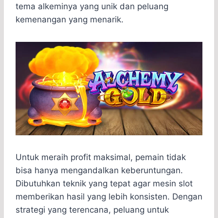
s
b
e
g
e
tema alkeminya yang unik dan peluang
A
o
n
r
kemenangan yang menarik.
p
o
g
a
p
k
e
m
r
Untuk meraih profit maksimal, pemain tidak
bisa hanya mengandalkan keberuntungan.
Dibutuhkan teknik yang tepat agar mesin slot
memberikan hasil yang lebih konsisten. Dengan
strategi yang terencana, peluang untuk