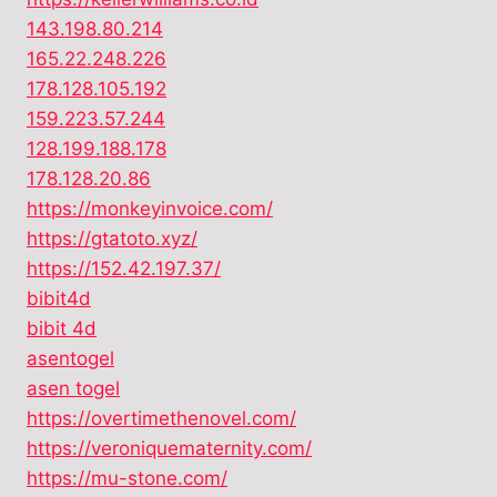
143.198.80.214
165.22.248.226
178.128.105.192
159.223.57.244
128.199.188.178
178.128.20.86
https://monkeyinvoice.com/
https://gtatoto.xyz/
https://152.42.197.37/
bibit4d
bibit 4d
asentogel
asen togel
https://overtimethenovel.com/
https://veroniquematernity.com/
https://mu-stone.com/