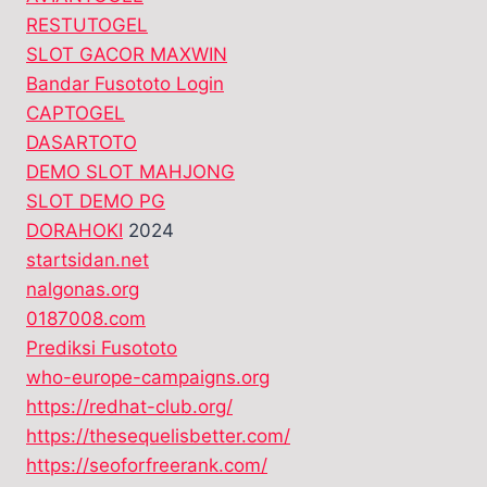
RESTUTOGEL
SLOT GACOR MAXWIN
Bandar Fusototo Login
CAPTOGEL
DASARTOTO
DEMO SLOT MAHJONG
SLOT DEMO PG
DORAHOKI
2024
startsidan.net
nalgonas.org
0187008.com
Prediksi Fusototo
who-europe-campaigns.org
https://redhat-club.org/
https://thesequelisbetter.com/
https://seoforfreerank.com/