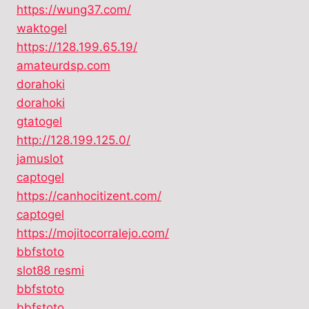
https://wung37.com/
waktogel
https://128.199.65.19/
amateurdsp.com
dorahoki
dorahoki
gtatogel
http://128.199.125.0/
jamuslot
captogel
https://canhocitizent.com/
captogel
https://mojitocorralejo.com/
bbfstoto
slot88 resmi
bbfstoto
bbfstoto