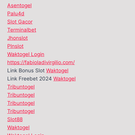
Asentogel
Palu4d
Slot Gacor
Terminalbet
Jhonslot
Plnslot
Waktogel Login
https://fabioladivirgilio.com/
Link Bonus Slot
Waktogel
Link Freebet 2024
Waktogel
Tribuntogel
Tribuntogel
Tribuntogel
Tribuntogel
Slot88
Waktogel