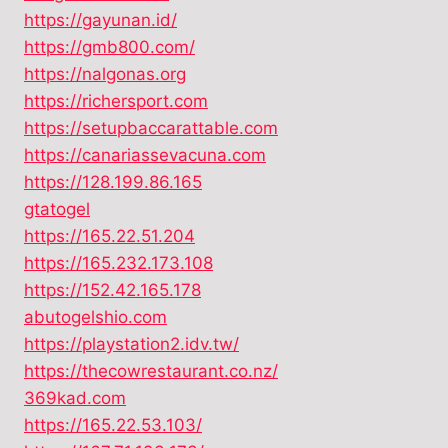
https://gayunan.id/
https://gmb800.com/
https://nalgonas.org
https://richersport.com
https://setupbaccarattable.com
https://canariassevacuna.com
https://128.199.86.165
gtatogel
https://165.22.51.204
https://165.232.173.108
https://152.42.165.178
abutogelshio.com
https://playstation2.idv.tw/
https://thecowrestaurant.co.nz/
369kad.com
https://165.22.53.103/