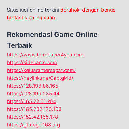
Situs judi online terkini
dorahoki
dengan bonus
fantastis paling cuan.
Rekomendasi Game Online
Terbaik
https://www.termpaper4you.com
https://sidecarcc.com
https://keluarantercepat.com/
https://heylink.me/Captgl4d/
https://128.199.86.165
https://128.199.235.44
https://165.22.51.204
https://165.232.173.108
https://152.42.165.178
https://gtatogel168.org