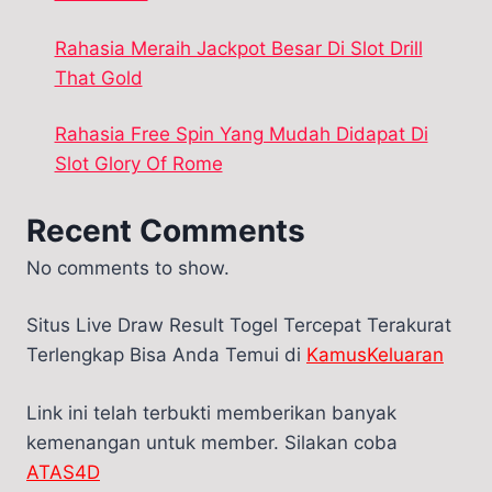
Rahasia Meraih Jackpot Besar Di Slot Drill
That Gold
Rahasia Free Spin Yang Mudah Didapat Di
Slot Glory Of Rome
Recent Comments
No comments to show.
Situs Live Draw Result Togel Tercepat Terakurat
Terlengkap Bisa Anda Temui di
KamusKeluaran
Link ini telah terbukti memberikan banyak
kemenangan untuk member. Silakan coba
ATAS4D